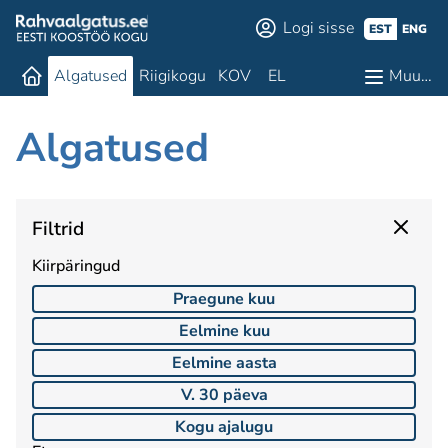
Logi sisse
EST
ENG
Algatused
Riigikogu
KOV
EL
Muu…
Algatused
Filtrid
Kiirpäringud
Praegune kuu
Eelmine kuu
Eelmine aasta
V. 30 päeva
Kogu ajalugu