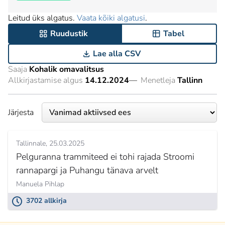
Leitud üks algatus.
Vaata kõiki algatusi
.
Ruudustik
Tabel
Lae alla CSV
Saaja
Kohalik omavalitsus
Allkirjastamise algus
14.12.2024
—
Menetleja
Tallinn
Järjesta
Tallinnale
25.03.2025
Pelguranna trammiteed ei tohi rajada Stroomi
rannapargi ja Puhangu tänava arvelt
Manuela Pihlap
3702 allkirja