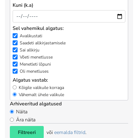
Kuni (k.a)
Sel vahemikul algatus:
Avalikustati
Saadeti allkirjastamisele
Sai allkirju
Võeti menetlusse
Menetleti lõpuni
Oli menetluses
Algatus vastab:
Kõigile valikuile korraga
Vähemalt ühele valikule
Arhiveeritud algatused
Näita
Ära näita
Filtreeri
või
eemalda filtrid
.