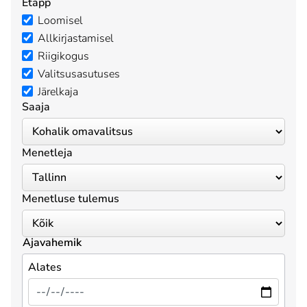
Etapp
Loomisel
Allkirjastamisel
Riigikogus
Valitsusasutuses
Järelkaja
Saaja
Menetleja
Menetluse tulemus
Ajavahemik
Alates