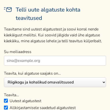
Telli uute algatuste kohta
teavitused
Teavitame sind uutest algatustest ja soovi korral nende
käekäigust meilitsi. Kui soovid jälgida vaid ühe algatuse
käekäiku, mine algatuse lehele ja telli teavitus küljeribalt.
Su meiliaadress
Teavita, kui algatuse saajaks on…
Teavita…
Uutest algatustest
Allkirjastamisele saadetud algatustest