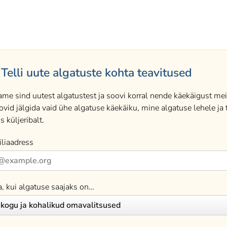
Telli uute algatuste kohta teavitused
ame sind uutest algatustest ja soovi korral nende käekäigust meil
ovid jälgida vaid ühe algatuse käekäiku, mine algatuse lehele ja t
s küljeribalt.
liaadress
a, kui algatuse saajaks on…