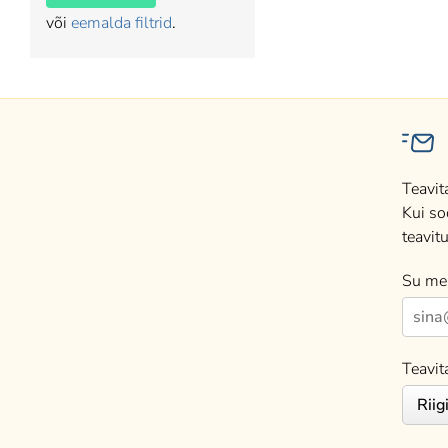
või
eemalda filtrid
.
Teavit
Kui so
teavitu
Su mei
Teavit