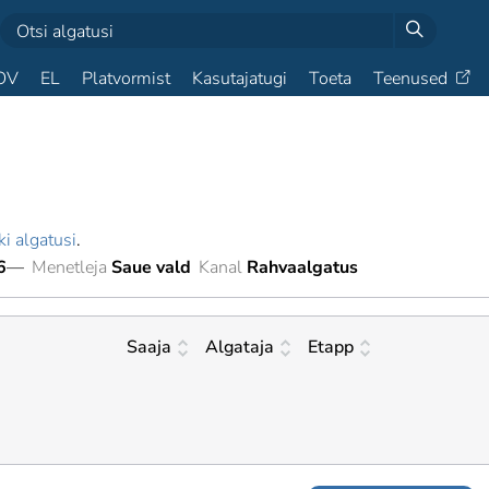
OV
EL
Platvormist
Kasutajatugi
Toeta
Teenused
ki algatusi
.
6
—
Menetleja
Saue vald
Kanal
Rahvaalgatus
Saaja
Algataja
Etapp