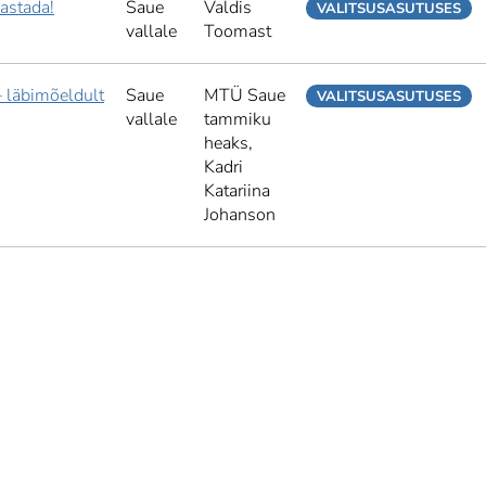
aastada!
Saue
Valdis
VALITSUSASUTUSES
vallale
Toomast
– läbimõeldult
Saue
MTÜ Saue
VALITSUSASUTUSES
vallale
tammiku
heaks,
Kadri
Katariina
Johanson