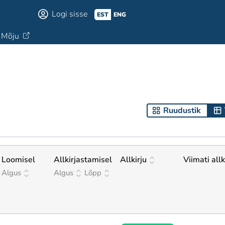
Logi sisse
EST
ENG
Mõju
Ruudustik
Loomisel
Allkirjastamisel
Allkirju
Viimati all
Algus
Algus
Lõpp