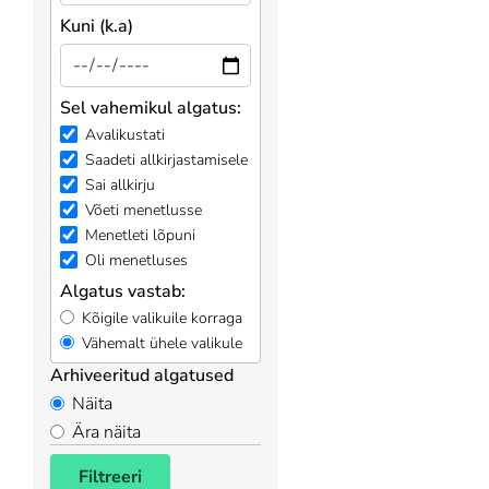
Kuni (k.a)
Sel vahemikul algatus:
Avalikustati
Saadeti allkirjastamisele
Sai allkirju
Võeti menetlusse
Menetleti lõpuni
Oli menetluses
Algatus vastab:
Kõigile valikuile korraga
Vähemalt ühele valikule
Arhiveeritud algatused
Näita
Ära näita
Filtreeri