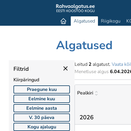
Algatused
Riigikogu
K
Algatused
Leitud
2
algatust.
Vaata kõi
Filtrid
Menetluse algus
6.04.202
Kiirpäringud
Praegune kuu
Pealkiri
Eelmine kuu
Eelmine aasta
2026
V. 30 päeva
Kogu ajalugu