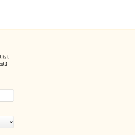
itsi.
elli