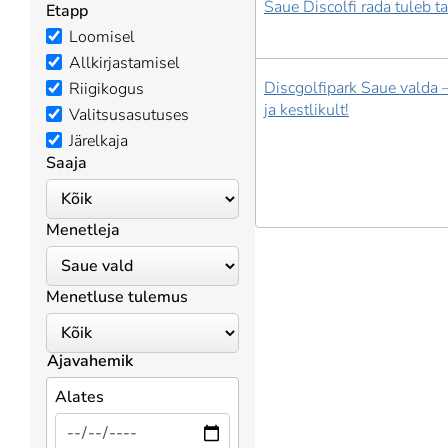
Saue Discolfi rada tuleb t
Etapp
Loomisel
Allkirjastamisel
Discgolfipark Saue valda 
Riigikogus
ja kestlikult!
Valitsusasutuses
Järelkaja
Saaja
Menetleja
Menetluse tulemus
Ajavahemik
Alates