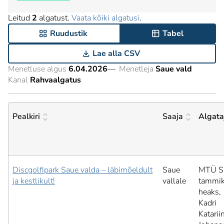
Leitud
2
algatust.
Vaata kõiki algatusi
.
Ruudustik
Tabel
Lae alla CSV
Menetluse algus
6.04.2026
—
Menetleja
Saue vald
Kanal
Rahvaalgatus
Pealkiri
Saaja
Algata
Discgolfipark Saue valda – läbimõeldult
Saue
MTÜ S
ja kestlikult!
vallale
tammi
heaks,
Kadri
Katarii