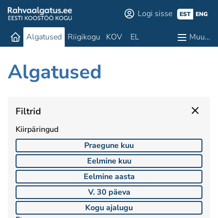
Logi sisse
EST
ENG
Algatused
Riigikogu
KOV
EL
Muu…
Algatused
Filtrid
Kiirpäringud
Praegune kuu
Eelmine kuu
Eelmine aasta
V. 30 päeva
Kogu ajalugu