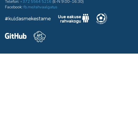
Telefon:
+372 5564 5216
(E-N 9:00–16:30)
Facebook:
fb.me/rahvaalgatus