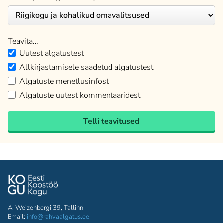
Teavita…
Uutest algatustest
Allkirjastamisele saadetud algatustest
Algatuste menetlusinfost
Algatuste uutest kommentaaridest
Telli teavitused
A. Weizenbergi 39, Tallinn
Email:
info@rahvaalgatus.ee