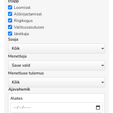
Etapp
Loomisel
Allkirjastamisel
Riigikogus
Valitsusasutuses
Järelkaja
Saaja
Menetleja
Menetluse tulemus
Ajavahemik
Alates