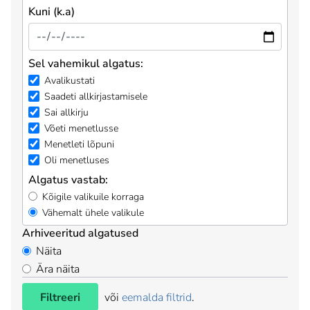
Kuni (k.a)
Sel vahemikul algatus:
Avalikustati
Saadeti allkirjastamisele
Sai allkirju
Võeti menetlusse
Menetleti lõpuni
Oli menetluses
Algatus vastab:
Kõigile valikuile korraga
Vähemalt ühele valikule
Arhiveeritud algatused
Näita
Ära näita
Filtreeri
või
eemalda filtrid
.