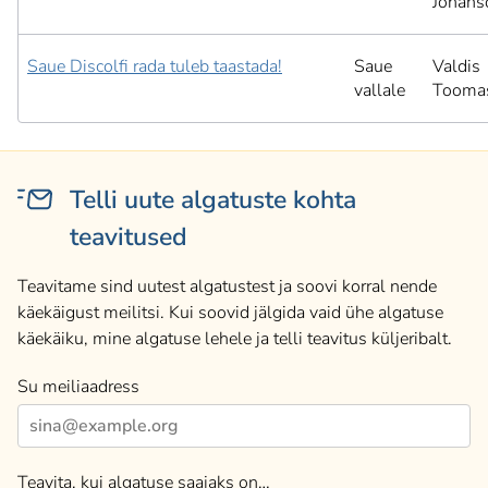
Johans
Saue Discolfi rada tuleb taastada!
Saue
Valdis
vallale
Tooma
Telli uute algatuste kohta
teavitused
Teavitame sind uutest algatustest ja soovi korral nende
käekäigust meilitsi. Kui soovid jälgida vaid ühe algatuse
käekäiku, mine algatuse lehele ja telli teavitus küljeribalt.
Su meiliaadress
Teavita, kui algatuse saajaks on…