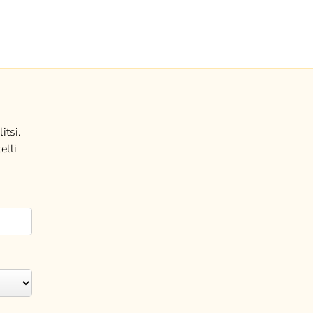
itsi.
elli