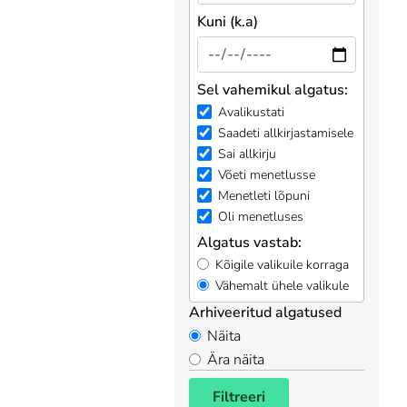
Kuni (k.a)
Sel vahemikul algatus:
Avalikustati
Saadeti allkirjastamisele
Sai allkirju
Võeti menetlusse
Menetleti lõpuni
Oli menetluses
Algatus vastab:
Kõigile valikuile korraga
Vähemalt ühele valikule
Arhiveeritud algatused
Näita
Ära näita
Filtreeri