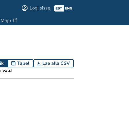
Logi sisse
EST
ENG
Mõju
ik
Tabel
Lae alla CSV
e vald