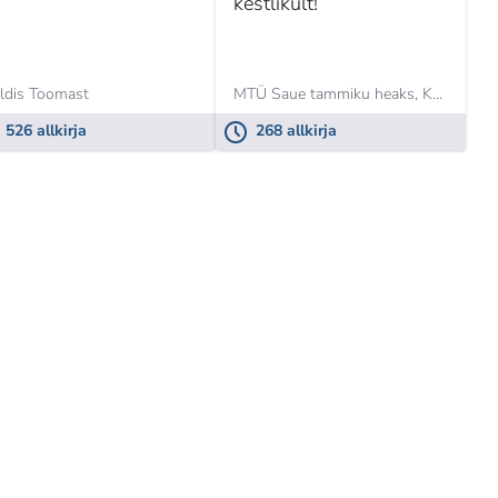
kestlikult!
ldis Toomast
MTÜ Saue tammiku heaks,
Kadri Katariina Johanson
526 allkirja
268 allkirja