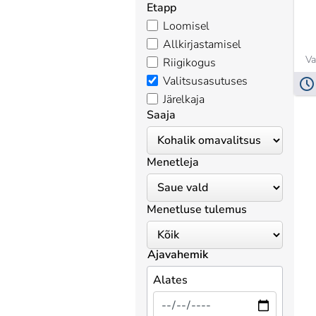
Etapp
Loomisel
Allkirjastamisel
Va
Riigikogus
Valitsusasutuses
Järelkaja
Saaja
Menetleja
Menetluse tulemus
Ajavahemik
Alates