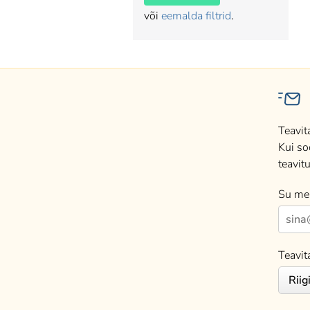
või
eemalda filtrid
.
Teavit
Kui so
teavitu
Su mei
Teavit