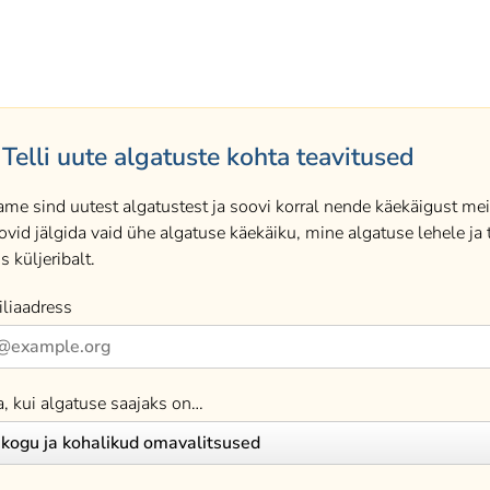
Telli uute algatuste kohta teavitused
ame sind uutest algatustest ja soovi korral nende käekäigust meil
ovid jälgida vaid ühe algatuse käekäiku, mine algatuse lehele ja t
s küljeribalt.
liaadress
a, kui algatuse saajaks on…