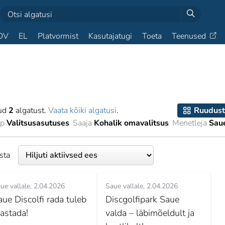
OV
EL
Platvormist
Kasutajatugi
Toeta
Teenused
tud
2
algatust.
Vaata kõiki algatusi
.
Ruudust
pp
Valitsusasutuses
Saaja
Kohalik omavalitsus
Menetleja
Sau
esta
ue vallale
2.04.2026
Saue vallale
2.04.2026
aue Discolfi rada tuleb
Discgolfipark Saue
aastada!
valda – läbimõeldult ja