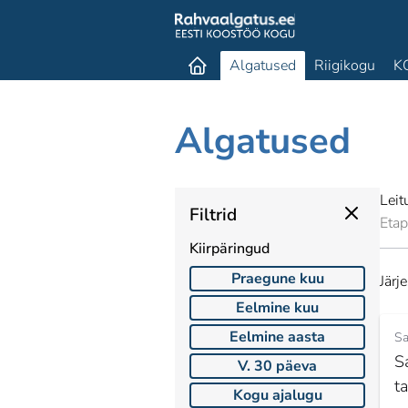
Algatused
Riigikogu
K
Algatused
Lei
Filtrid
Eta
Kiirpäringud
Praegune kuu
Järj
Eelmine kuu
Eelmine aasta
Sa
S
V. 30 päeva
t
Kogu ajalugu