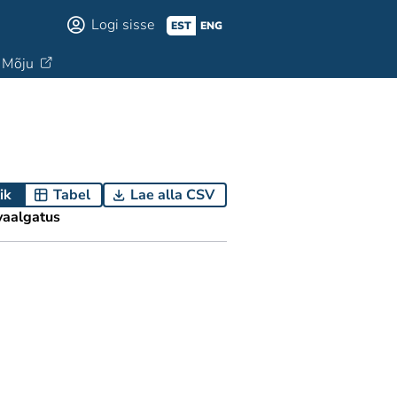
Logi sisse
EST
ENG
Mõju
ik
Tabel
Lae alla CSV
aalgatus