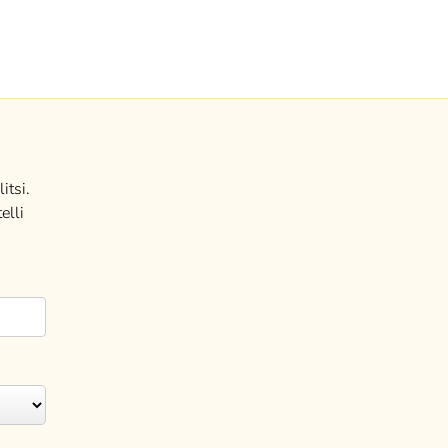
itsi.
elli