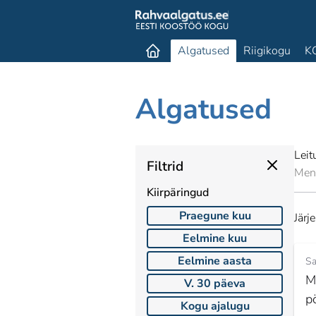
Algatused
Riigikogu
K
Algatused
Lei
Filtrid
Men
Kiirpäringud
Praegune kuu
Järj
Eelmine kuu
Eelmine aasta
Sa
M
V. 30 päeva
p
Kogu ajalugu