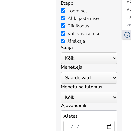
va
Etapp
v
Loomisel
t
Allkirjastamisel
Ve
Riigikogus
Valitsusasutuses
Järelkaja
Saaja
Menetleja
Menetluse tulemus
Ajavahemik
Alates