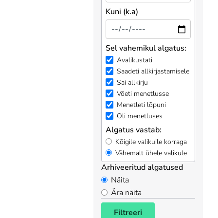
Kuni (k.a)
Sel vahemikul algatus:
Avalikustati
Saadeti allkirjastamisele
Sai allkirju
Võeti menetlusse
Menetleti lõpuni
Oli menetluses
Algatus vastab:
Kõigile valikuile korraga
Vähemalt ühele valikule
Arhiveeritud algatused
Näita
Ära näita
Filtreeri