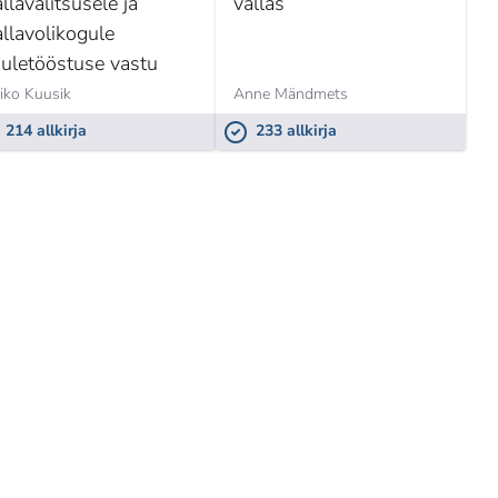
llavalitsusele ja
vallas
allavolikogule
uuletööstuse vastu
iko Kuusik
Anne Mändmets
214 allkirja
233 allkirja