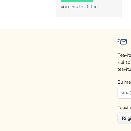
või
eemalda filtrid
.
Teavit
Kui so
teavitu
Su mei
Teavit