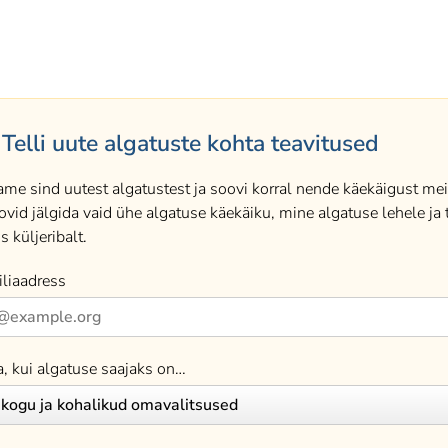
Telli uute algatuste kohta teavitused
ame sind uutest algatustest ja soovi korral nende käekäigust meil
ovid jälgida vaid ühe algatuse käekäiku, mine algatuse lehele ja t
s küljeribalt.
liaadress
a, kui algatuse saajaks on…