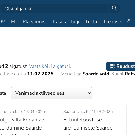
OV
EL
Platvormist
Kasutajatugi
Toeta
Teenused
tud
2
algatust.
Vaata kõiki algatusi
.
Ruudust
etluse algus
11.02.2025
—
Menetleja
Saarde vald
Kanal
Rahv
esta
arde vallale
18.04.2025
Saarde vallale
15.05.2025
ulgi valla kodanike
Ei tuuletööstuse
öördumine Saarde
arendamisele Saarde