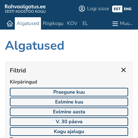
Logi sisse
EST
ENG
Algatused
Riigikogu
KOV
EL
Muu…
Algatused
Filtrid
Kiirpäringud
Praegune kuu
Eelmine kuu
Eelmine aasta
V. 30 päeva
Kogu ajalugu