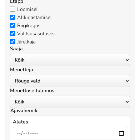
Etapp
Loomisel
Allkirjastamisel
Riigikogus
Valitsusasutuses
Järelkaja
Saaja
Menetleja
Menetluse tulemus
Ajavahemik
Alates