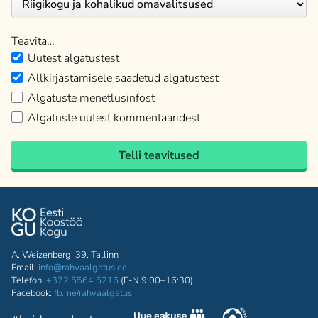
Teavita…
Uutest algatustest
Allkirjastamisele saadetud algatustest
Algatuste menetlusinfost
Algatuste uutest kommentaaridest
Telli teavitused
A. Weizenbergi 39, Tallinn
Email:
info@rahvaalgatus.ee
Telefon:
+372 5564 5216
(E-N 9:00–16:30)
Facebook:
fb.me/rahvaalgatus