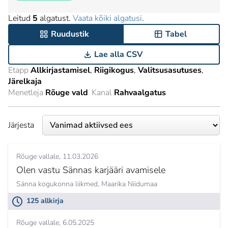
Leitud
5
algatust.
Vaata kõiki algatusi
.
Ruudustik
Tabel
Lae alla CSV
Etapp
Allkirjastamisel
Riigikogus
Valitsusasutuses
Järelkaja
Menetleja
Rõuge vald
Kanal
Rahvaalgatus
Järjesta
Rõuge vallale
11.03.2026
Olen vastu Sännas karjääri avamisele
Sänna kogukonna liikmed,
Maarika Niidumaa
125 allkirja
Rõuge vallale
6.05.2025