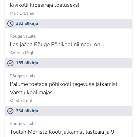
Kivikolli krossiraja toetuseks!
Mait Urbanik
332 allkirja
Rõuge vallale
Las jääda Rõuge Põhikool nii nagu on...
Andrus Piigli
169 allkirja
Rõuge vallale
Palume toetada põhikooli tegevuse jätkamist
Varstu koolimajas
Varstu Kool
734 allkirja
Rõuge vallale
Toetan Mõniste Kooli jätkamist lasteaia ja 9-