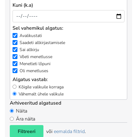
Kuni (k.a)
Sel vahemikul algatus:
Avalikustati
Saadeti allkirjastamisele
Sai allkirju
Võeti menetlusse
Menetleti lõpuni
Oli menetluses
Algatus vastab:
Kõigile valikuile korraga
Vähemalt ühele valikule
Arhiveeritud algatused
Näita
Ära näita
Filtreeri
või
eemalda filtrid
.