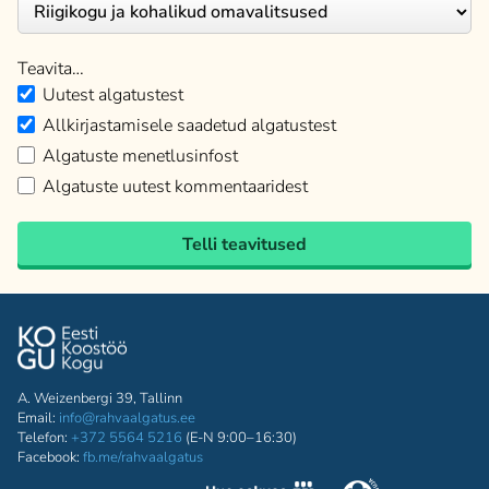
Teavita…
Uutest algatustest
Allkirjastamisele saadetud algatustest
Algatuste menetlusinfost
Algatuste uutest kommentaaridest
Telli teavitused
A. Weizenbergi 39, Tallinn
Email:
info@rahvaalgatus.ee
Telefon:
+372 5564 5216
(E-N 9:00–16:30)
Facebook:
fb.me/rahvaalgatus