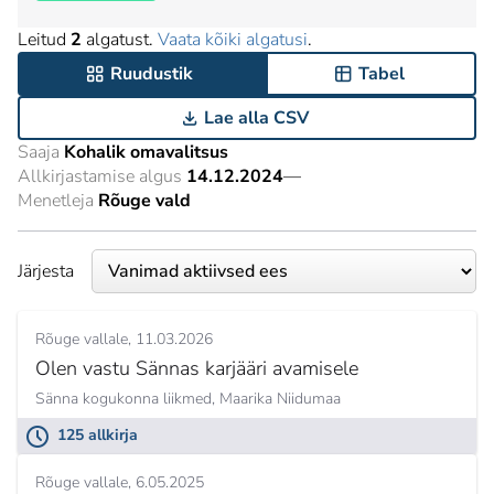
Leitud
2
algatust.
Vaata kõiki algatusi
.
Ruudustik
Tabel
Lae alla CSV
Saaja
Kohalik omavalitsus
Allkirjastamise algus
14.12.2024
—
Menetleja
Rõuge vald
Järjesta
Rõuge vallale
11.03.2026
Olen vastu Sännas karjääri avamisele
Sänna kogukonna liikmed,
Maarika Niidumaa
125 allkirja
Rõuge vallale
6.05.2025