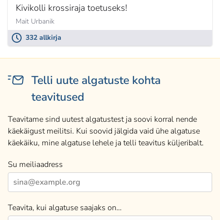
Kivikolli krossiraja toetuseks!
Mait Urbanik
332 allkirja
Telli uute algatuste kohta
teavitused
Teavitame sind uutest algatustest ja soovi korral nende
käekäigust meilitsi. Kui soovid jälgida vaid ühe algatuse
käekäiku, mine algatuse lehele ja telli teavitus küljeribalt.
Su meiliaadress
Teavita, kui algatuse saajaks on…