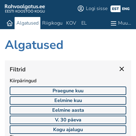
Logi sisse
EST
ENG
Algatused
Riigikogu
KOV
EL
Muu…
Algatused
Filtrid
Kiirpäringud
Praegune kuu
Eelmine kuu
Eelmine aasta
V. 30 päeva
Kogu ajalugu