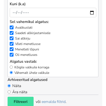
Kuni (k.a)
Sel vahemikul algatus:
Avalikustati
Saadeti allkirjastamisele
Sai allkirju
Võeti menetlusse
Menetleti lõpuni
Oli menetluses
Algatus vastab:
Kõigile valikuile korraga
Vähemalt ühele valikule
Arhiveeritud algatused
Näita
Ära näita
Filtreeri
või
eemalda filtrid
.