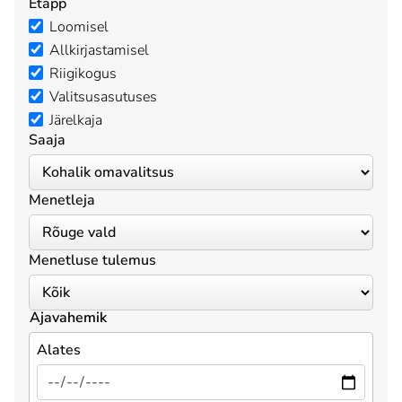
Etapp
Loomisel
Allkirjastamisel
Riigikogus
Valitsusasutuses
Järelkaja
Saaja
Menetleja
Menetluse tulemus
Ajavahemik
Alates