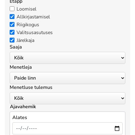
Etapp
Loomisel
Allkirjastamisel
Riigikogus
Valitsusasutuses
Järelkaja
Saaja
Menetleja
Menetluse tulemus
Ajavahemik
Alates