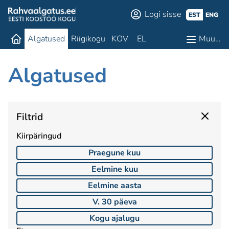
Logi sisse
EST
ENG
Algatused
Riigikogu
KOV
EL
Muu…
Algatused
Filtrid
Kiirpäringud
Praegune kuu
Eelmine kuu
Eelmine aasta
V. 30 päeva
Kogu ajalugu