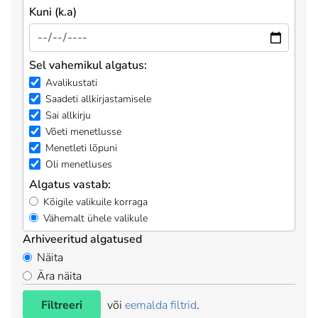
Kuni (k.a)
Sel vahemikul algatus:
Avalikustati
Saadeti allkirjastamisele
Sai allkirju
Võeti menetlusse
Menetleti lõpuni
Oli menetluses
Algatus vastab:
Kõigile valikuile korraga
Vähemalt ühele valikule
Arhiveeritud algatused
Näita
Ära näita
Filtreeri
või
eemalda filtrid
.