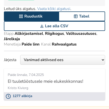
Leitud üks algatus.
Vaata kõiki algatusi
.
Ruudustik
Tabel
Lae alla CSV
Etapp
Allkirjastamisel
Riigikogus
Valitsusasutuses
Järelkaja
Menetleja
Paide linn
Kanal
Rahvaalgatus
Järjesta
Paide linnale
7.04.2025
EI tuuletööstusele meie elukeskkonnas!
Kristo Kiviorg
1277 allkirja