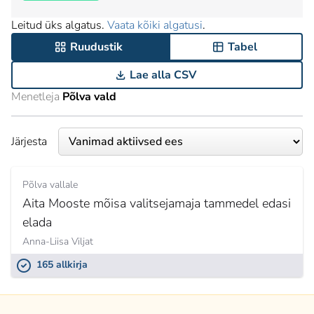
Leitud üks algatus.
Vaata kõiki algatusi
.
Ruudustik
Tabel
Lae alla CSV
Menetleja
Põlva vald
Järjesta
Põlva vallale
Aita Mooste mõisa valitsejamaja tammedel edasi
elada
Anna-Liisa Viljat
165 allkirja