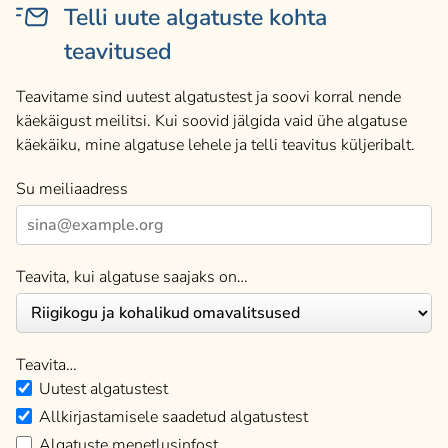
Telli uute algatuste kohta
teavitused
Teavitame sind uutest algatustest ja soovi korral nende
käekäigust meilitsi. Kui soovid jälgida vaid ühe algatuse
käekäiku, mine algatuse lehele ja telli teavitus küljeribalt.
Su meiliaadress
Teavita, kui algatuse saajaks on…
Teavita…
Uutest algatustest
Allkirjastamisele saadetud algatustest
Algatuste menetlusinfost