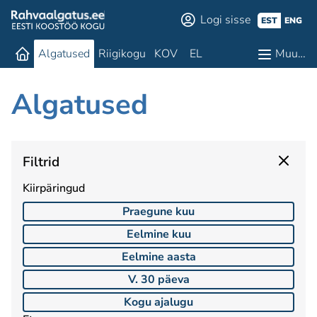
Logi sisse
EST
ENG
Algatused
Riigikogu
KOV
EL
Muu…
Algatused
Filtrid
Kiirpäringud
Praegune kuu
Eelmine kuu
Eelmine aasta
V. 30 päeva
Kogu ajalugu