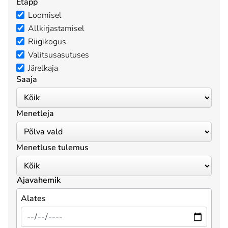
Etapp
Loomisel
Allkirjastamisel
Riigikogus
Valitsusasutuses
Järelkaja
Saaja
Menetleja
Menetluse tulemus
Ajavahemik
Alates