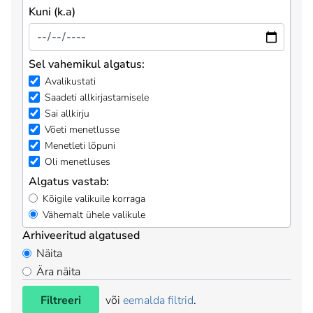
Kuni (k.a)
Sel vahemikul algatus:
Avalikustati
Saadeti allkirjastamisele
Sai allkirju
Võeti menetlusse
Menetleti lõpuni
Oli menetluses
Algatus vastab:
Kõigile valikuile korraga
Vähemalt ühele valikule
Arhiveeritud algatused
Näita
Ära näita
Filtreeri
või
eemalda filtrid
.