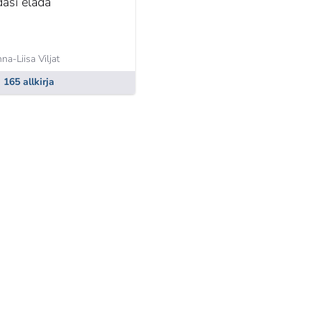
dasi elada
na-Liisa Viljat
165 allkirja