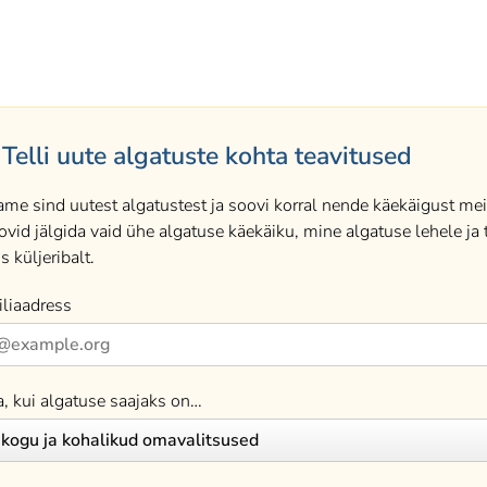
Telli uute algatuste kohta teavitused
ame sind uutest algatustest ja soovi korral nende käekäigust meil
ovid jälgida vaid ühe algatuse käekäiku, mine algatuse lehele ja t
s küljeribalt.
liaadress
a, kui algatuse saajaks on…