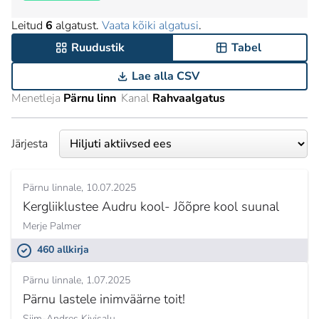
Leitud
6
algatust.
Vaata kõiki algatusi
.
Ruudustik
Tabel
Lae alla CSV
Menetleja
Pärnu linn
Kanal
Rahvaalgatus
Järjesta
Pärnu linnale
10.07.2025
Kergliiklustee Audru kool- Jõõpre kool suunal
Merje Palmer
460 allkirja
Pärnu linnale
1.07.2025
Pärnu lastele inimväärne toit!
Siim-Andres Kivisalu