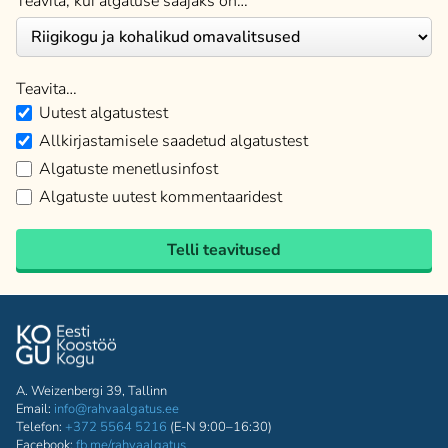
Teavita, kui algatuse saajaks on…
Teavita…
Uutest algatustest
Allkirjastamisele saadetud algatustest
Algatuste menetlusinfost
Algatuste uutest kommentaaridest
Telli teavitused
A. Weizenbergi 39, Tallinn
Email:
info@rahvaalgatus.ee
Telefon:
+372 5564 5216
(E-N 9:00–16:30)
Facebook:
fb.me/rahvaalgatus