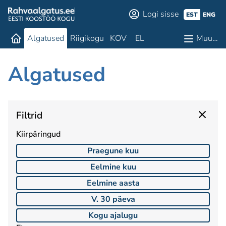
Logi sisse
EST
ENG
Algatused
Riigikogu
KOV
EL
Muu…
Algatused
Filtrid
Kiirpäringud
Praegune kuu
Eelmine kuu
Eelmine aasta
V. 30 päeva
Kogu ajalugu