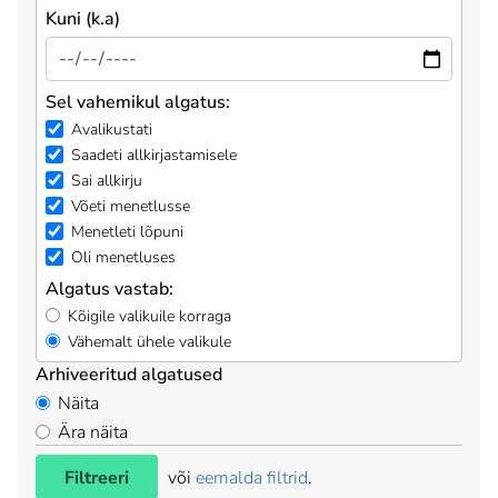
Kuni (k.a)
Sel vahemikul algatus:
Avalikustati
Saadeti allkirjastamisele
Sai allkirju
Võeti menetlusse
Menetleti lõpuni
Oli menetluses
Algatus vastab:
Kõigile valikuile korraga
Vähemalt ühele valikule
Arhiveeritud algatused
Näita
Ära näita
Filtreeri
või
eemalda filtrid
.