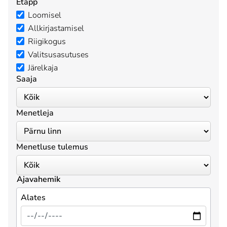
Etapp
Loomisel
Allkirjastamisel
Riigikogus
Valitsusasutuses
Järelkaja
Saaja
Menetleja
Menetluse tulemus
Ajavahemik
Alates