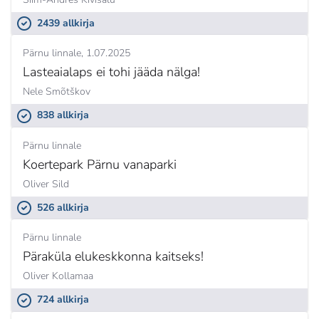
2439 allkirja
Pärnu linnale
1.07.2025
Lasteaialaps ei tohi jääda nälga!
Nele Smõtškov
838 allkirja
Pärnu linnale
Koertepark Pärnu vanaparki
Oliver Sild
526 allkirja
Pärnu linnale
Päraküla elukeskkonna kaitseks!
Oliver Kollamaa
724 allkirja