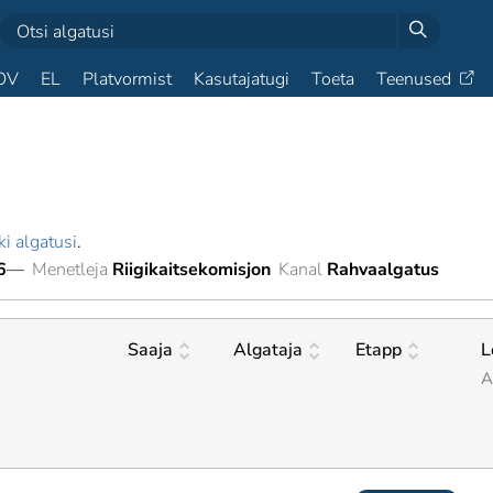
OV
EL
Platvormist
Kasutajatugi
Toeta
Teenused
ki algatusi
.
6
—
Menetleja
Riigikaitsekomisjon
Kanal
Rahvaalgatus
Saaja
Algataja
Etapp
L
A