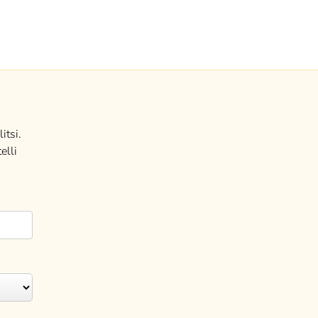
itsi.
elli