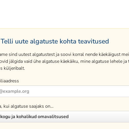
Telli uute algatuste kohta teavitused
ame sind uutest algatustest ja soovi korral nende käekäigust meil
ovid jälgida vaid ühe algatuse käekäiku, mine algatuse lehele ja t
s küljeribalt.
liaadress
a, kui algatuse saajaks on…