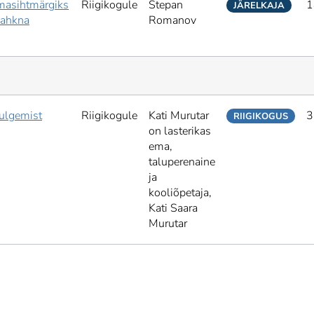
masihtmärgiks
Riigikogule
Stepan
1
JÄRELKAJA
sahkna
Romanov
ulgemist
Riigikogule
Kati Murutar
3
RIIGIKOGUS
on lasterikas
ema,
taluperenaine
ja
kooliõpetaja,
Kati Saara
Murutar