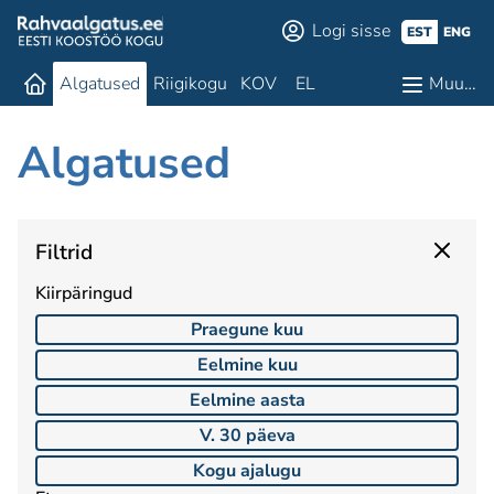
Logi sisse
EST
ENG
Algatused
Riigikogu
KOV
EL
Muu…
Algatused
Filtrid
Kiirpäringud
Praegune kuu
Eelmine kuu
Eelmine aasta
V. 30 päeva
Kogu ajalugu