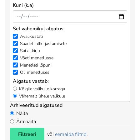
Kuni (k.a)
Sel vahemikul algatus:
Avalikustati
Saadeti allkirjastamisele
Sai allkirju
Võeti menetlusse
Menetleti lõpuni
Oli menetluses
Algatus vastab:
Kõigile valikuile korraga
Vähemalt ühele valikule
Arhiveeritud algatused
Näita
Ära näita
Filtreeri
või
eemalda filtrid
.