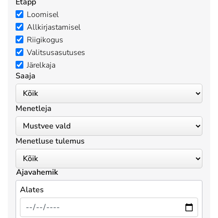
Etapp
Loomisel
Allkirjastamisel
Riigikogus
Valitsusasutuses
Järelkaja
Saaja
Menetleja
Menetluse tulemus
Ajavahemik
Alates