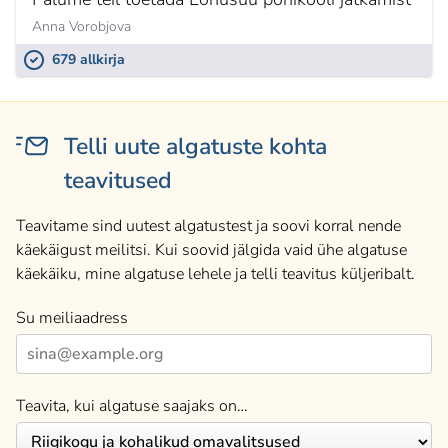
Anna Vorobjova
679 allkirja
Telli uute algatuste kohta
teavitused
Teavitame sind uutest algatustest ja soovi korral nende
käekäigust meilitsi. Kui soovid jälgida vaid ühe algatuse
käekäiku, mine algatuse lehele ja telli teavitus küljeribalt.
Su meiliaadress
Teavita, kui algatuse saajaks on…