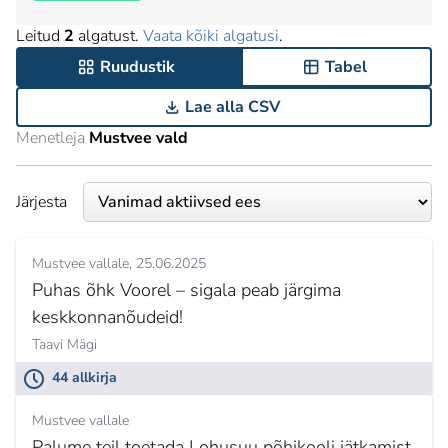
Leitud
2
algatust.
Vaata kõiki algatusi
.
Ruudustik
Tabel
Lae alla CSV
Menetleja
Mustvee vald
Järjesta
Mustvee vallale
25.06.2025
Puhas õhk Voorel – sigala peab järgima
keskkonnanõudeid!
Taavi Mägi
44 allkirja
Mustvee vallale
Palume teil toetada Lohusuu põhikooli jätkamist