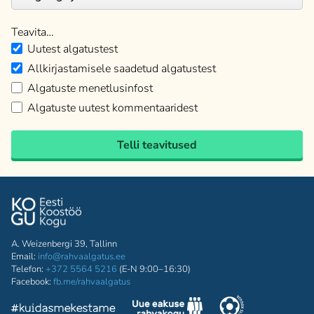
Teavita…
Uutest algatustest
Allkirjastamisele saadetud algatustest
Algatuste menetlusinfost
Algatuste uutest kommentaaridest
Telli teavitused
A. Weizenbergi 39, Tallinn
Email:
info@rahvaalgatus.ee
Telefon:
+372 5564 5216
(E-N 9:00–16:30)
Facebook:
fb.me/rahvaalgatus