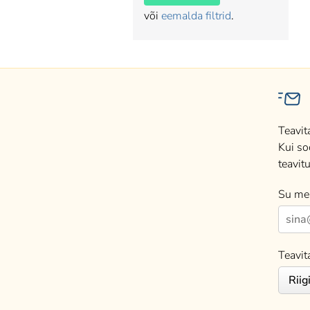
või
eemalda filtrid
.
Teavit
Kui so
teavitu
Su mei
Teavit