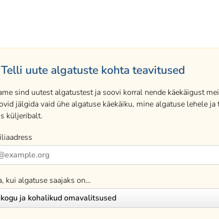
Telli uute algatuste kohta teavitused
ame sind uutest algatustest ja soovi korral nende käekäigust meil
ovid jälgida vaid ühe algatuse käekäiku, mine algatuse lehele ja t
s küljeribalt.
liaadress
a, kui algatuse saajaks on…