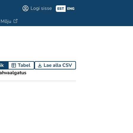
Logi sisse
EST
ENG
Mõju
ik
Tabel
Lae alla CSV
ahvaalgatus