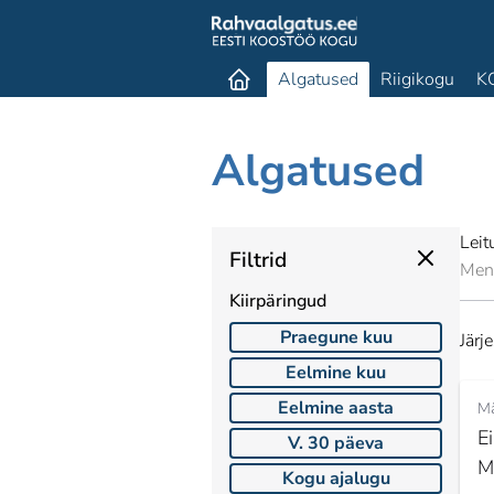
Algatused
Riigikogu
K
Algatused
Leit
Filtrid
Men
Kiirpäringud
Praegune kuu
Järj
Eelmine kuu
Eelmine aasta
Mä
E
V. 30 päeva
M
Kogu ajalugu