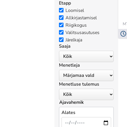
Etapp
Loomisel
Allkirjastamisel
MT
Riigikogus
Valitsusasutuses
Järelkaja
Saaja
Menetleja
Menetluse tulemus
Ajavahemik
Alates