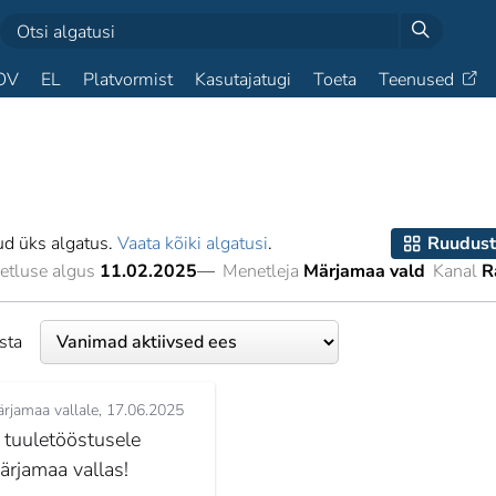
OV
EL
Platvormist
Kasutajatugi
Toeta
Teenused
ud üks algatus.
Vaata kõiki algatusi
.
Ruudust
etluse algus
11.02.2025
—
Menetleja
Märjamaa vald
Kanal
R
esta
rjamaa vallale
17.06.2025
i tuuletööstusele
ärjamaa vallas!