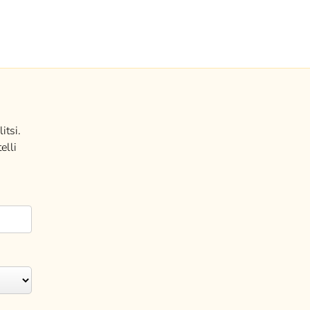
itsi.
elli