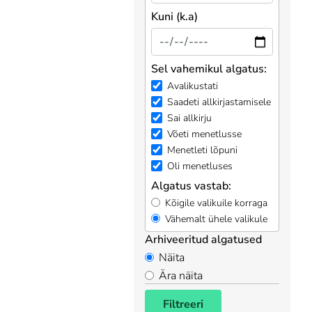
Kuni (k.a)
Sel vahemikul algatus:
Avalikustati
Saadeti allkirjastamisele
Sai allkirju
Võeti menetlusse
Menetleti lõpuni
Oli menetluses
Algatus vastab:
Kõigile valikuile korraga
Vähemalt ühele valikule
Arhiveeritud algatused
Näita
Ära näita
Filtreeri