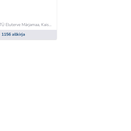
Ü Eluterve Märjamaa,
Kaisa Mokrous
1156 allkirja