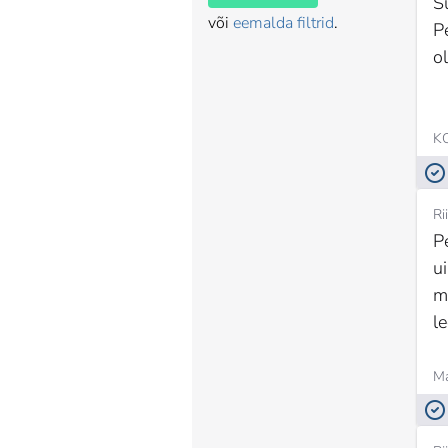
S
või
eemalda filtrid
.
P
o
Ri
P
u
m
l
Ma