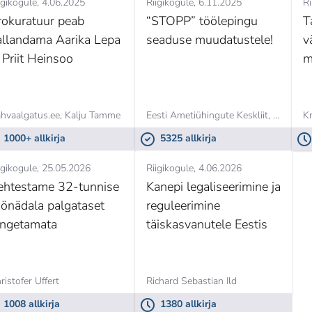
igikogule
4.06.2025
Riigikogule
6.11.2025
Ri
ja institutsioonid
rokuratuur peab
“STOPP” töölepingu
T
allandama Aarika Lepa
seaduse muudatustele!
v
 Priit Heinsoo
m
hvaalgatus.ee, Kalju Tamme
Eesti Ametiühingute Keskliit,
Kaia Vas
Kr
1000+ allkirja
5325 allkirja
igikogule
25.05.2026
Riigikogule
4.06.2026
ehtestame 32-tunnise
Kanepi legaliseerimine ja
öönädala palgataset
reguleerimine
angetamata
täiskasvanutele Eestis
ristofer Uffert
Richard Sebastian Ild
1008 allkirja
1380 allkirja