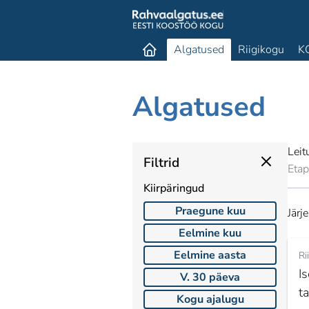
Algatused
Riigikogu
K
Algatused
Lei
Filtrid
Eta
Kiirpäringud
Praegune kuu
Järj
Eelmine kuu
Eelmine aasta
Ri
Is
V. 30 päeva
t
Kogu ajalugu