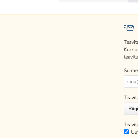
Teavit
Kui so
teavitu
Su mei
Teavit
Teavit
Uut