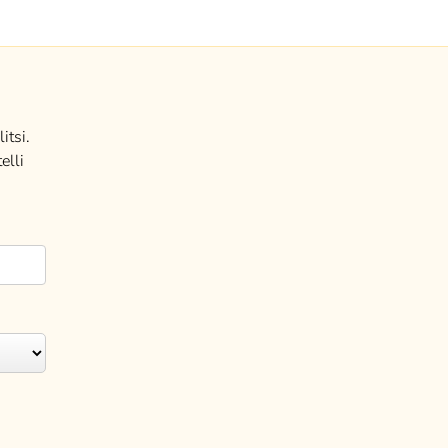
itsi.
elli