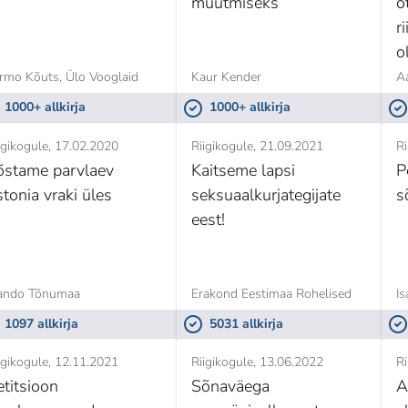
muutmiseks
o
r
o
k
rmo Kõuts, Ülo Vooglaid
Kaur Kender
A
v
1000+ allkirja
1000+ allkirja
o
igikogule
17.02.2020
Riigikogule
21.09.2021
Ri
K
õstame parvlaev
Kaitseme lapsi
P
stonia vraki üles
seksuaalkurjategijate
s
eest!
ando Tõnumaa
Erakond Eestimaa Rohelised
1097 allkirja
5031 allkirja
igikogule
12.11.2021
Riigikogule
13.06.2022
Ri
etitsioon
Sõnaväega
A