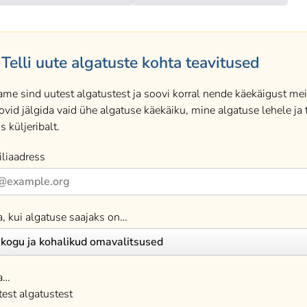
Telli uute algatuste kohta teavitused
ame sind uutest algatustest ja soovi korral nende käekäigust meil
ovid jälgida vaid ühe algatuse käekäiku, mine algatuse lehele ja t
s küljeribalt.
liaadress
a, kui algatuse saajaks on…
a…
est algatustest