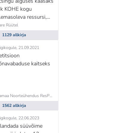
tsingu alguses kaasaks
iik KOHE kogu
lemasoleva ressursi,
aasaarvatud
are Rüütel
abatahtliku
1129 allkirja
rganisatsiooni SA
igikogule
21.09.2021
adunud OPEROG.
etitsioon
õnavabaduse kaitseks
Isamaa Noorteühendus ResPublica,
Karl Sander Kase
1562 allkirja
igikogule
22.06.2023
landada süüvõime