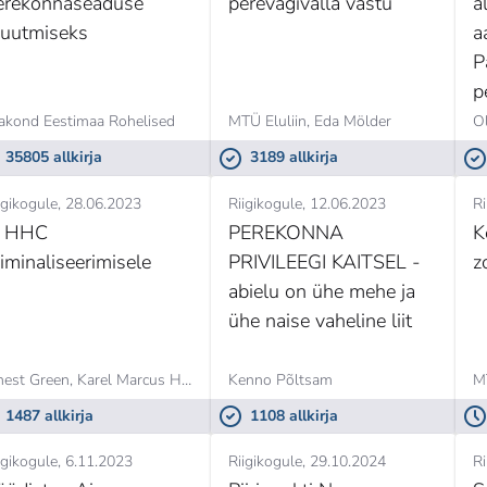
erekonnaseaduse
perevägivalla vastu
a
uutmiseks
a
P
p
akond Eestimaa Rohelised
MTÜ Eluliin,
Eda Mölder
Ol
35805 allkirja
3189 allkirja
igikogule
28.06.2023
Riigikogule
12.06.2023
Ri
i HHC
PEREKONNA
K
riminaliseerimisele
PRIVILEEGI KAITSEL -
z
abielu on ühe mehe ja
ühe naise vaheline liit
nest Green,
Karel Marcus Haav
Kenno Põltsam
M
1487 allkirja
1108 allkirja
igikogule
6.11.2023
Riigikogule
29.10.2024
Ri