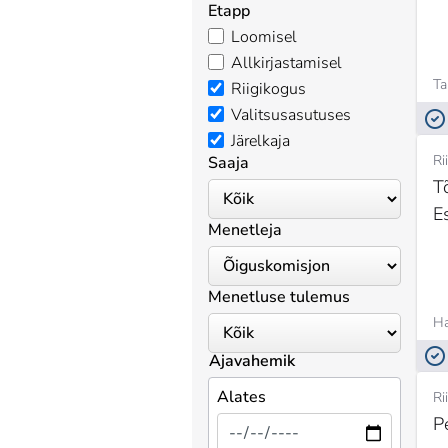
Etapp
Loomisel
Allkirjastamisel
Ta
Riigikogus
Valitsusasutuses
Järelkaja
Ri
Saaja
T
E
Menetleja
Menetluse tulemus
H
Ajavahemik
Alates
Ri
P