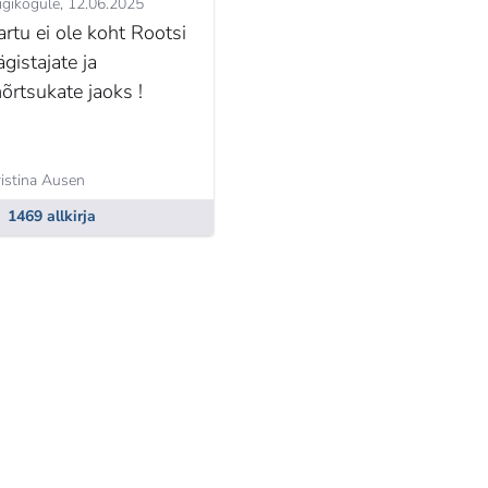
igikogule
12.06.2025
artu ei ole koht Rootsi
ägistajate ja
õrtsukate jaoks !
k
istina Ausen
1469 allkirja