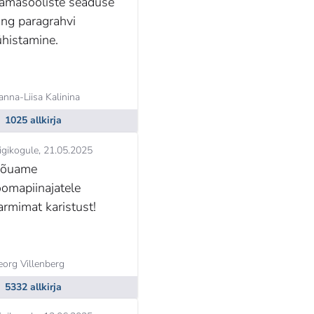
amasooliste seaduse
ing paragrahvi
ühistamine.
nna-Liisa Kalinina
1025 allkirja
igikogule
21.05.2025
õuame
oomapiinajatele
armimat karistust!
eorg Villenberg
5332 allkirja