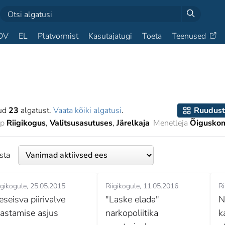
OV
EL
Platvormist
Kasutajatugi
Toeta
Teenused
tud
23
algatust.
Vaata kõiki algatusi
.
Ruudust
pp
Riigikogus
Valitsusasutuses
Järelkaja
Menetleja
Õiguskom
esta
igikogule
25.05.2015
Riigikogule
11.05.2016
Ri
eseisva piirivalve
"Laske elada"
N
aastamise asjus
narkopoliitika
k