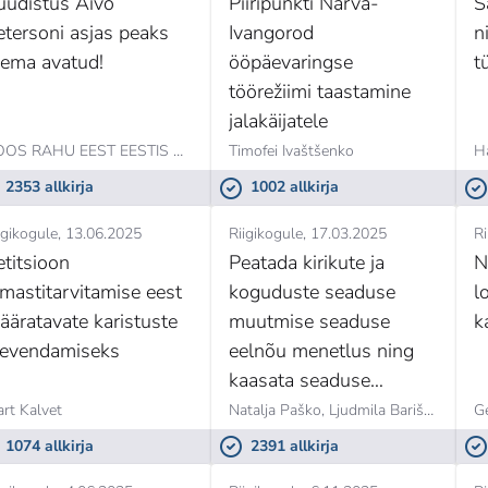
üüdistus Aivo
Piiripunkti Narva-
S
etersoni asjas peaks
Ivangorod
n
lema avatud!
ööpäevaringse
t
töörežiimi taastamine
jalakäijatele
KOOS RAHU EEST EESTIS MTÜ,
Stepan Romanov
Timofei Ivaštšenko
Ha
2353 allkirja
1002 allkirja
igikogule
13.06.2025
Riigikogule
17.03.2025
Ri
etitsioon
Peatada kirikute ja
N
imastitarvitamise eest
koguduste seaduse
l
ääratavate karistuste
muutmise seaduse
k
eevendamiseks
eelnõu menetlus ning
kaasata seaduse
muutmise vajalikkuse
rt Kalvet
Natalja Paško,
Ljudmila Bariševski
G
hindamiseks
1074 allkirja
2391 allkirja
asjassepuutuvad isikud