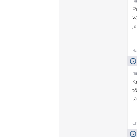
Ri
P
v
ja
Ra
Ri
K
t
l
Ch