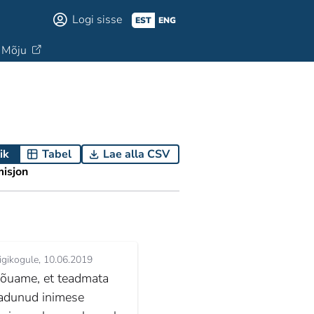
Logi sisse
EST
ENG
Mõju
ik
Tabel
Lae alla CSV
isjon
igikogule
10.06.2019
õuame, et teadmata
adunud inimese