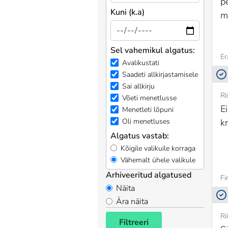
p
Kuni (k.a)
m
Sel vahemikul algatus:
Er
Avalikustati
Saadeti allkirjastamisele
Sai allkirju
Ri
Võeti menetlusse
E
Menetleti lõpuni
k
Oli menetluses
Algatus vastab:
Kõigile valikuile korraga
Vähemalt ühele valikule
Arhiveeritud algatused
Fi
Näita
Ära näita
Ri
Filtreeri