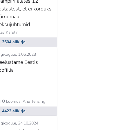
lampiiri alates 12
astastest, et ei korduks
ärnumaa
eksujuhtumid
av Karulin
3604 allkirja
igikogule
1.06.2023
eelustame Eestis
oofiilia
TÜ Loomus,
Anu Tensing
4422 allkirja
igikogule
24.10.2024