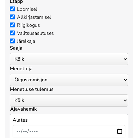
Etapp
Loomisel
Allkirjastamisel
Riigikogus
Valitsusasutuses
Järelkaja
Saaja
Menetleja
Menetluse tulemus
Ajavahemik
Alates