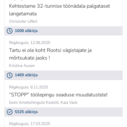
Kehtestame 32-tunnise töönädala palgataset
langetamata
Christofer Uffert
1008 allkirja
Riigikogule
12.06.2025
Tartu ei ole koht Rootsi vägistajate ja
mõrtsukate jaoks !
Kristina Ausen
1469 allkirja
Riigikogule
6.11.2025
“STOPP” töölepingu seaduse muudatustele!
Eesti Ametiühingute Keskliit,
Kaia Vask
5325 allkirja
Riigikogule
17.03.2025