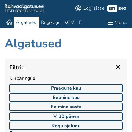
Logi sisse
EST
ENG
Algatused
Riigikogu
KOV
EL
Muu…
Algatused
Filtrid
Kiirpäringud
Praegune kuu
Eelmine kuu
Eelmine aasta
V. 30 päeva
Kogu ajalugu