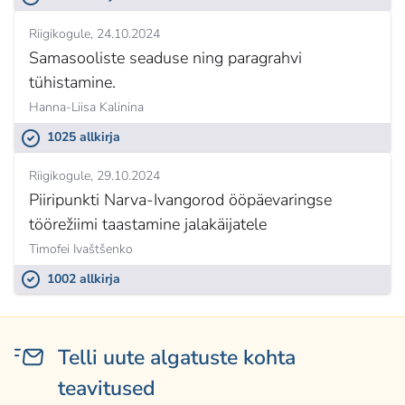
Riigikogule
24.10.2024
Samasooliste seaduse ning paragrahvi
tühistamine.
Hanna-Liisa Kalinina
1025 allkirja
Riigikogule
29.10.2024
Piiripunkti Narva-Ivangorod ööpäevaringse
töörežiimi taastamine jalakäijatele
Timofei Ivaštšenko
1002 allkirja
Telli uute algatuste kohta
teavitused