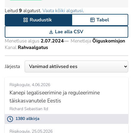
Leitud
9
algatust.
Vaata kõiki algatusi
.
Ruudustik
Tabel
Lae alla CSV
Menetluse algus
2.07.2024
—
Menetleja
Õiguskomisjon
Kanal
Rahvaalgatus
Järjesta
Riigikogule
4.06.2026
Kanepi legaliseerimine ja reguleerimine
täiskasvanutele Eestis
Richard Sebastian Ild
1380 allkirja
Riigikogule
25.05.2026