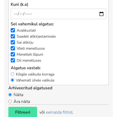
Kuni (k.a)
Sel vahemikul algatus:
Avalikustati
Saadeti allkirjastamisele
Sai allkirju
Võeti menetlusse
Menetleti lõpuni
Oli menetluses
Algatus vastab:
Kõigile valikuile korraga
Vähemalt ühele valikule
Arhiveeritud algatused
Näita
Ära näita
Filtreeri
või
eemalda filtrid
.