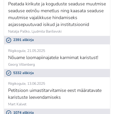
Peatada kirikute ja koguduste seaduse muutmise
seaduse eelnõu menetlus ning kaasata seaduse
muutmise vajalikkuse hindamiseks
asjassepuutuvad isikud ja institutsioonid
Natalja Paško,
Ljudmila Bariševski
2391 allkirja
Riigikogule
21.05.2025
Nõuame loomapiinajatele karmimat karistust!
Georg Villenberg
5332 allkirja
Riigikogule
13.06.2025
Petitsioon uimastitarvitamise eest määratavate
karistuste leevendamiseks
Mart Kalvet
1074 allkirja