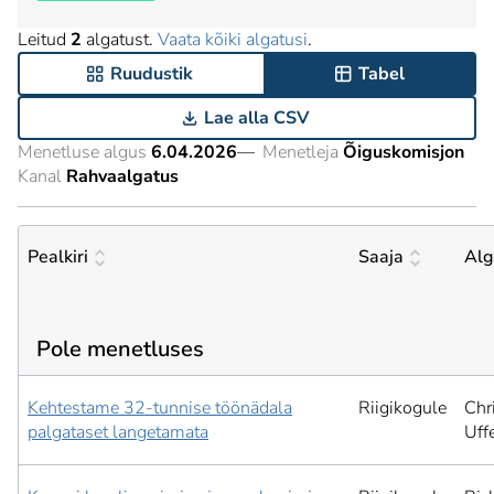
Leitud
2
algatust.
Vaata kõiki algatusi
.
Ruudustik
Tabel
Lae alla CSV
Menetluse algus
6.04.2026
—
Menetleja
Õiguskomisjon
Kanal
Rahvaalgatus
Pealkiri
Saaja
Alg
Pole menetluses
Kehtestame 32-tunnise töönädala
Riigikogule
Chr
palgataset langetamata
Uffe