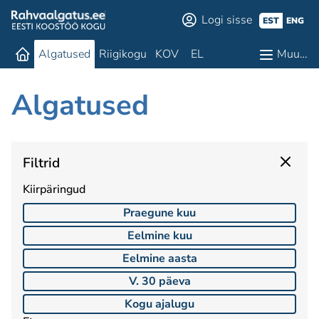
Logi sisse
EST
ENG
Algatused
Riigikogu
KOV
EL
Muu…
Algatused
Filtrid
Kiirpäringud
Praegune kuu
Eelmine kuu
Eelmine aasta
V. 30 päeva
Kogu ajalugu