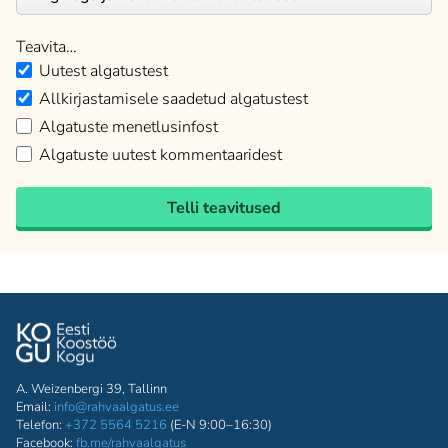
Teavita…
Uutest algatustest
Allkirjastamisele saadetud algatustest
Algatuste menetlusinfost
Algatuste uutest kommentaaridest
Telli teavitused
A. Weizenbergi 39, Tallinn
Email:
info@rahvaalgatus.ee
Telefon:
+372 5564 5216
(E-N 9:00–16:30)
Facebook:
fb.me/rahvaalgatus