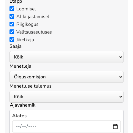
Etapp
Loomisel
Allkirjastamisel
Riigikogus
Valitsusasutuses
Järelkaja
Saaja
Menetleja
Menetluse tulemus
Ajavahemik
Alates