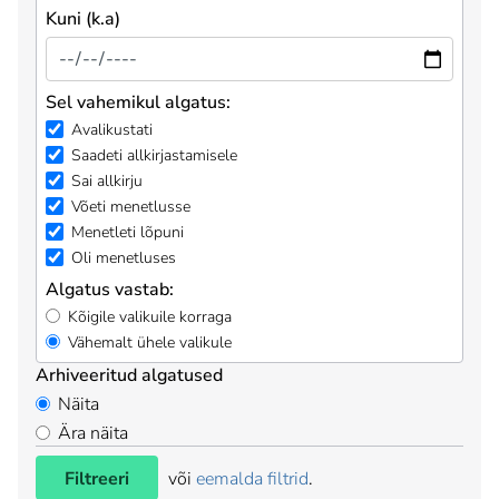
Kuni (k.a)
Sel vahemikul algatus:
Avalikustati
Saadeti allkirjastamisele
Sai allkirju
Võeti menetlusse
Menetleti lõpuni
Oli menetluses
Algatus vastab:
Kõigile valikuile korraga
Vähemalt ühele valikule
Arhiveeritud algatused
Näita
Ära näita
Filtreeri
või
eemalda filtrid
.