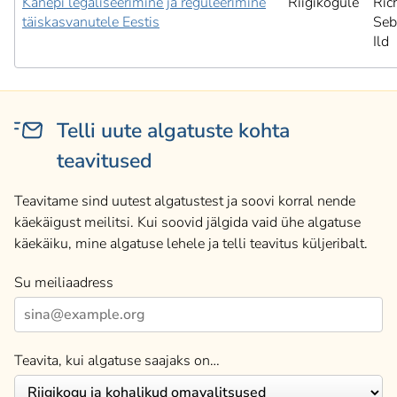
Kanepi legaliseerimine ja reguleerimine
Riigikogule
Ric
täiskasvanutele Eestis
Seb
Ild
Telli uute algatuste kohta
teavitused
Teavitame sind uutest algatustest ja soovi korral nende
käekäigust meilitsi. Kui soovid jälgida vaid ühe algatuse
käekäiku, mine algatuse lehele ja telli teavitus küljeribalt.
Su meiliaadress
Teavita, kui algatuse saajaks on…