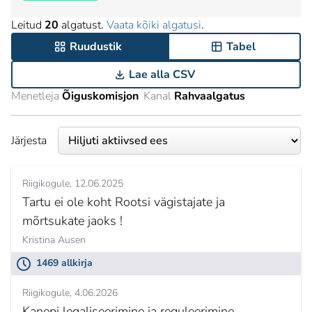
Leitud
20
algatust.
Vaata kõiki algatusi
.
Ruudustik
Tabel
Lae alla CSV
Menetleja
Õiguskomisjon
Kanal
Rahvaalgatus
Järjesta
Riigikogule
12.06.2025
Tartu ei ole koht Rootsi vägistajate ja
mõrtsukate jaoks !
Kristina Ausen
1469 allkirja
Riigikogule
4.06.2026
Kanepi legaliseerimine ja reguleerimine