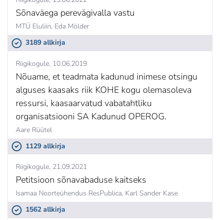
Sõnaväega perevägivalla vastu
MTÜ Eluliin,
Eda Mölder
3189 allkirja
Riigikogule
10.06.2019
Nõuame, et teadmata kadunud inimese otsingu
alguses kaasaks riik KOHE kogu olemasoleva
ressursi, kaasaarvatud vabatahtliku
organisatsiooni SA Kadunud OPEROG.
Aare Rüütel
1129 allkirja
Riigikogule
21.09.2021
Petitsioon sõnavabaduse kaitseks
Isamaa Noorteühendus ResPublica,
Karl Sander Kase
1562 allkirja