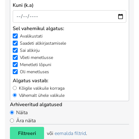
Kuni (k.a)
Sel vahemikul algatus:
Avalikustati
Saadeti allkirjastamisele
Sai allkirju
Võeti menetlusse
Menetleti lõpuni
Oli menetluses
Algatus vastab:
Kõigile valikuile korraga
Vähemalt ühele valikule
Arhiveeritud algatused
Näita
Ära näita
Filtreeri
või
eemalda filtrid
.