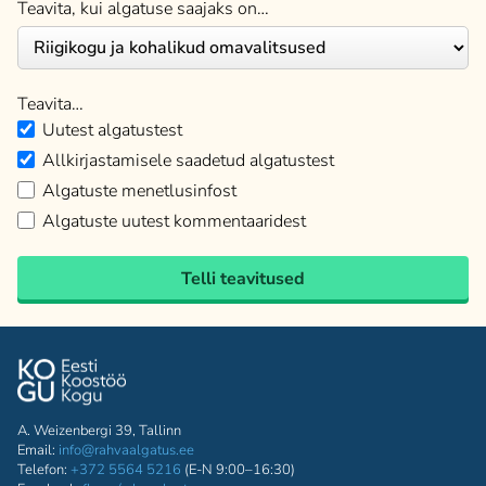
Teavita, kui algatuse saajaks on…
Teavita…
Uutest algatustest
Allkirjastamisele saadetud algatustest
Algatuste menetlusinfost
Algatuste uutest kommentaaridest
Telli teavitused
A. Weizenbergi 39, Tallinn
Email:
info@rahvaalgatus.ee
Telefon:
+372 5564 5216
(E-N 9:00–16:30)