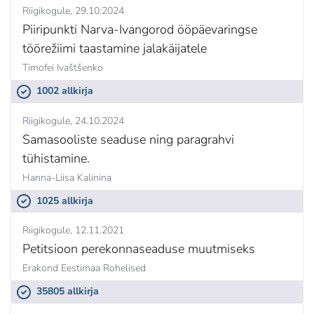
Riigikogule
29.10.2024
Piiripunkti Narva-Ivangorod ööpäevaringse
töörežiimi taastamine jalakäijatele
Timofei Ivaštšenko
1002 allkirja
Riigikogule
24.10.2024
Samasooliste seaduse ning paragrahvi
tühistamine.
Hanna-Liisa Kalinina
1025 allkirja
Riigikogule
12.11.2021
Petitsioon perekonnaseaduse muutmiseks
Erakond Eestimaa Rohelised
35805 allkirja