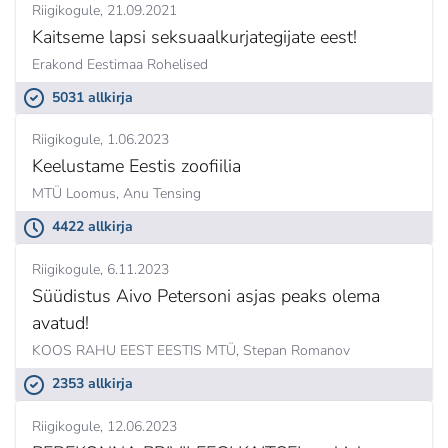
Riigikogule
21.09.2021
Kaitseme lapsi seksuaalkurjategijate eest!
Erakond Eestimaa Rohelised
5031 allkirja
Riigikogule
1.06.2023
Keelustame Eestis zoofiilia
MTÜ Loomus,
Anu Tensing
4422 allkirja
Riigikogule
6.11.2023
Süüdistus Aivo Petersoni asjas peaks olema
avatud!
KOOS RAHU EEST EESTIS MTÜ,
Stepan Romanov
2353 allkirja
Riigikogule
12.06.2023