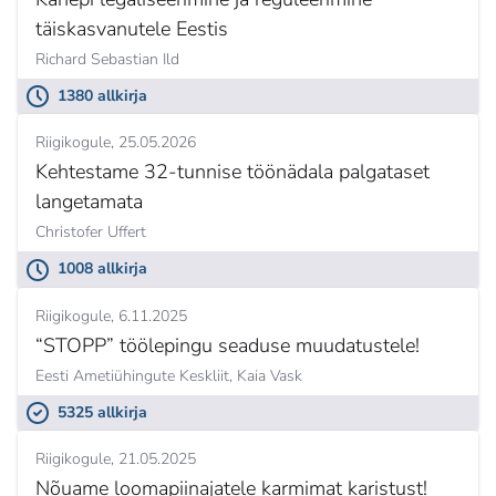
täiskasvanutele Eestis
Richard Sebastian Ild
1380 allkirja
Riigikogule
25.05.2026
Kehtestame 32-tunnise töönädala palgataset
langetamata
Christofer Uffert
1008 allkirja
Riigikogule
6.11.2025
“STOPP” töölepingu seaduse muudatustele!
Eesti Ametiühingute Keskliit,
Kaia Vask
5325 allkirja
Riigikogule
21.05.2025
Nõuame loomapiinajatele karmimat karistust!