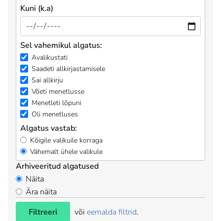
Kuni (k.a)
Sel vahemikul algatus:
Avalikustati
Saadeti allkirjastamisele
Sai allkirju
Võeti menetlusse
Menetleti lõpuni
Oli menetluses
Algatus vastab:
Kõigile valikuile korraga
Vähemalt ühele valikule
Arhiveeritud algatused
Näita
Ära näita
Filtreeri
või
eemalda filtrid
.