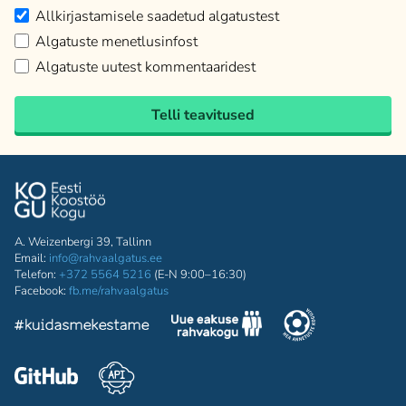
Allkirjastamisele saadetud algatustest
Algatuste menetlusinfost
Algatuste uutest kommentaaridest
Telli teavitused
A. Weizenbergi 39, Tallinn
Email:
info@rahvaalgatus.ee
Telefon:
+372 5564 5216
(E-N 9:00–16:30)
Facebook:
fb.me/rahvaalgatus