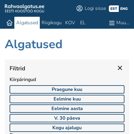
Logi sisse
EST
ENG
Algatused
Riigikogu
KOV
EL
Muu…
Algatused
Filtrid
Kiirpäringud
Praegune kuu
Eelmine kuu
Eelmine aasta
V. 30 päeva
Kogu ajalugu