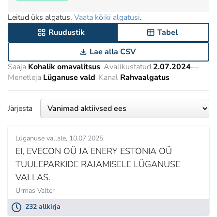
Leitud üks algatus.
Vaata kõiki algatusi
.
Ruudustik
Tabel
Lae alla CSV
Saaja
Kohalik omavalitsus
Avalikustatud
2.07.2024
—
Menetleja
Lüganuse vald
Kanal
Rahvaalgatus
Järjesta
Lüganuse vallale
10.07.2025
EI, EVECON OÜ JA ENERY ESTONIA OÜ
TUULEPARKIDE RAJAMISELE LÜGANUSE
VALLAS.
Urmas Valter
232 allkirja