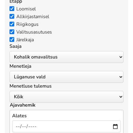
Etapp
Loomisel
Allkirjastamisel
Riigikogus
Valitsusasutuses
Järelkaja
Saaja
Menetleja
Menetluse tulemus
Ajavahemik
Alates