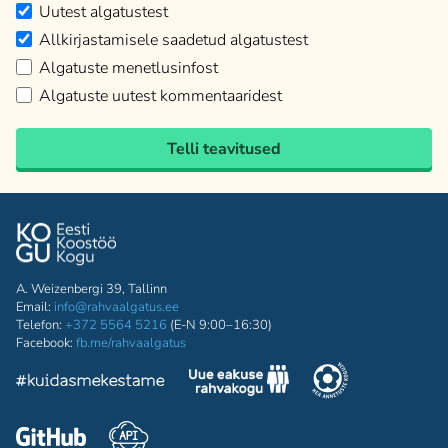
Uutest algatustest
Allkirjastamisele saadetud algatustest
Algatuste menetlusinfost
Algatuste uutest kommentaaridest
Telli teavitused
A. Weizenbergi 39, Tallinn
Email:
info@rahvaalgatus.ee
Telefon:
+372 5564 5216
(E-N 9:00–16:30)
Facebook:
fb.me/rahvaalgatus