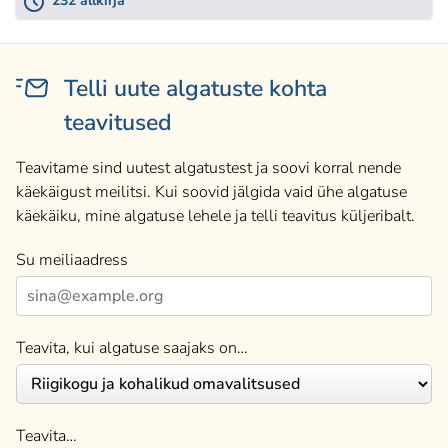
232 allkirja
Telli uute algatuste kohta
teavitused
Teavitame sind uutest algatustest ja soovi korral nende
käekäigust meilitsi. Kui soovid jälgida vaid ühe algatuse
käekäiku, mine algatuse lehele ja telli teavitus küljeribalt.
Su meiliaadress
Teavita, kui algatuse saajaks on…
Teavita…