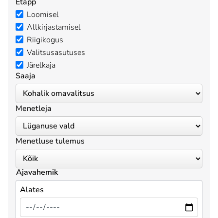
Etapp
Loomisel
Allkirjastamisel
Riigikogus
Valitsusasutuses
Järelkaja
Saaja
Menetleja
Menetluse tulemus
Ajavahemik
Alates