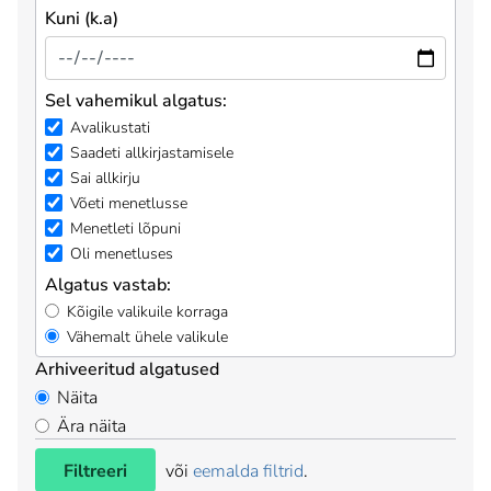
Kuni (k.a)
Sel vahemikul algatus:
Avalikustati
Saadeti allkirjastamisele
Sai allkirju
Võeti menetlusse
Menetleti lõpuni
Oli menetluses
Algatus vastab:
Kõigile valikuile korraga
Vähemalt ühele valikule
Arhiveeritud algatused
Näita
Ära näita
Filtreeri
või
eemalda filtrid
.