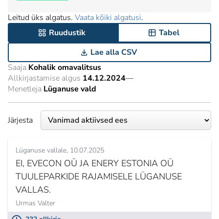
Leitud üks algatus.
Vaata kõiki algatusi
.
Ruudustik
Tabel
Lae alla CSV
Saaja
Kohalik omavalitsus
Allkirjastamise algus
14.12.2024
—
Menetleja
Lüganuse vald
Järjesta
Lüganuse vallale
10.07.2025
EI, EVECON OÜ JA ENERY ESTONIA OÜ
TUULEPARKIDE RAJAMISELE LÜGANUSE
VALLAS.
Urmas Valter