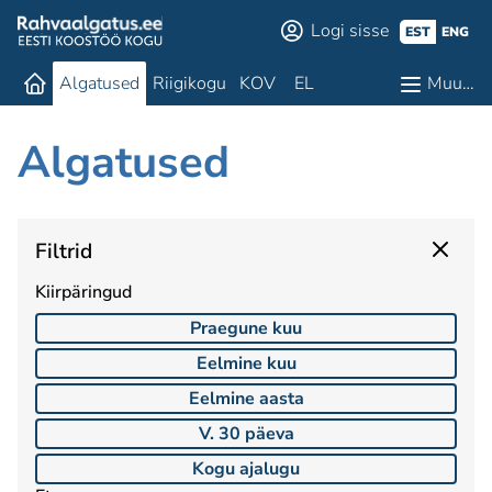
Logi sisse
EST
ENG
Algatused
Riigikogu
KOV
EL
Muu…
Algatused
Filtrid
Kiirpäringud
Praegune kuu
Eelmine kuu
Eelmine aasta
V. 30 päeva
Kogu ajalugu