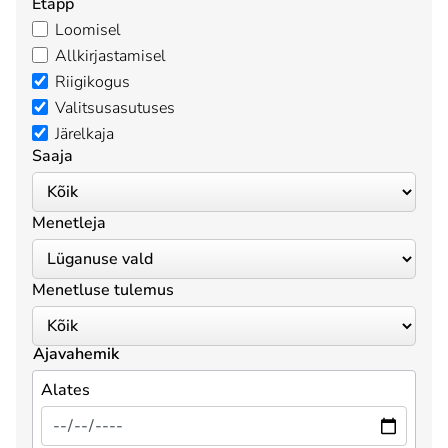
Etapp
Loomisel
Allkirjastamisel
Riigikogus
Valitsusasutuses
Järelkaja
Saaja
Menetleja
Menetluse tulemus
Ajavahemik
Alates