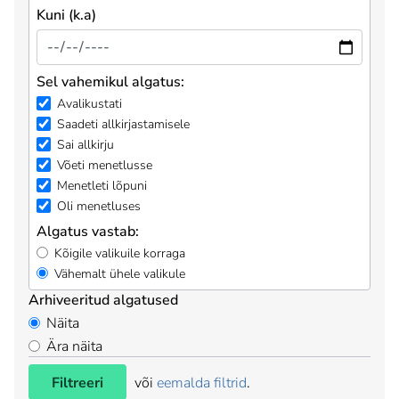
Kuni (k.a)
Sel vahemikul algatus:
Avalikustati
Saadeti allkirjastamisele
Sai allkirju
Võeti menetlusse
Menetleti lõpuni
Oli menetluses
Algatus vastab:
Kõigile valikuile korraga
Vähemalt ühele valikule
Arhiveeritud algatused
Näita
Ära näita
Filtreeri
või
eemalda filtrid
.