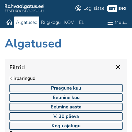
Logi sisse
EST
ENG
Algatused
Riigikogu
KOV
EL
Muu…
Algatused
Filtrid
Kiirpäringud
Praegune kuu
Eelmine kuu
Eelmine aasta
V. 30 päeva
Kogu ajalugu