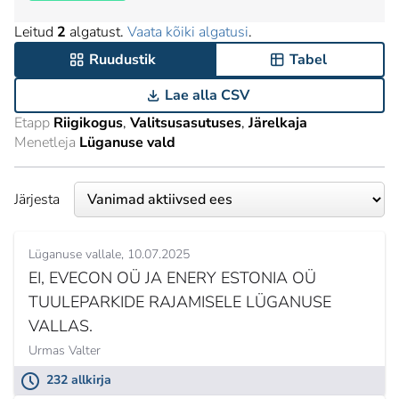
Leitud
2
algatust.
Vaata kõiki algatusi
.
Ruudustik
Tabel
Lae alla CSV
Etapp
Riigikogus
Valitsusasutuses
Järelkaja
Menetleja
Lüganuse vald
Järjesta
Lüganuse vallale
10.07.2025
EI, EVECON OÜ JA ENERY ESTONIA OÜ
TUULEPARKIDE RAJAMISELE LÜGANUSE
VALLAS.
Urmas Valter
232 allkirja