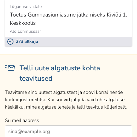
Lüganuse vallale
Toetus Gümnaasiumiastme jätkamiseks Kiviõli 1.
Keskkoolis
Alo Lõhmussaar
273 allkirja
Telli uute algatuste kohta
teavitused
Teavitame sind uutest algatustest ja soovi korral nende
käekäigust meilitsi. Kui soovid jälgida vaid ühe algatuse
käekäiku, mine algatuse lehele ja telli teavitus küljeribalt.
Su meiliaadress