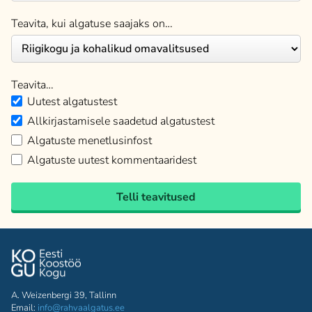
Teavita, kui algatuse saajaks on…
Teavita…
Uutest algatustest
Allkirjastamisele saadetud algatustest
Algatuste menetlusinfost
Algatuste uutest kommentaaridest
Telli teavitused
A. Weizenbergi 39, Tallinn
Email:
info@rahvaalgatus.ee