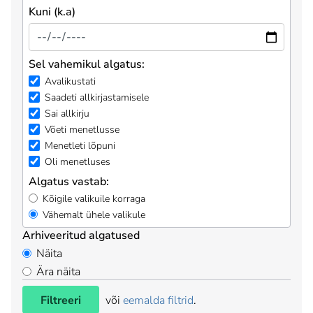
Kuni (k.a)
Sel vahemikul algatus:
Avalikustati
Saadeti allkirjastamisele
Sai allkirju
Võeti menetlusse
Menetleti lõpuni
Oli menetluses
Algatus vastab:
Kõigile valikuile korraga
Vähemalt ühele valikule
Arhiveeritud algatused
Näita
Ära näita
Filtreeri
või
eemalda filtrid
.