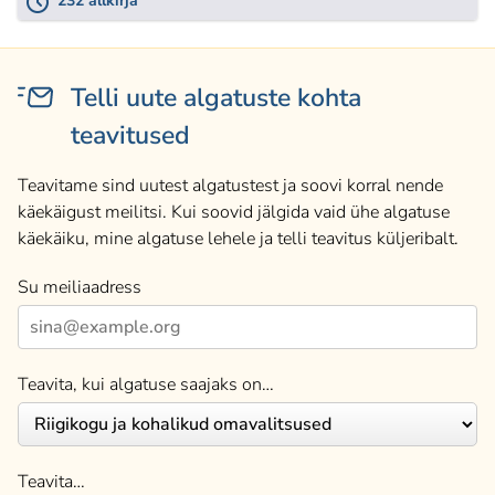
232 allkirja
Telli uute algatuste kohta
teavitused
Teavitame sind uutest algatustest ja soovi korral nende
käekäigust meilitsi. Kui soovid jälgida vaid ühe algatuse
käekäiku, mine algatuse lehele ja telli teavitus küljeribalt.
Su meiliaadress
Teavita, kui algatuse saajaks on…
Teavita…