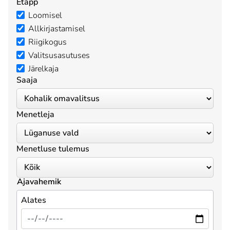
Etapp
Loomisel
Allkirjastamisel
Riigikogus
Valitsusasutuses
Järelkaja
Saaja
Menetleja
Menetluse tulemus
Ajavahemik
Alates