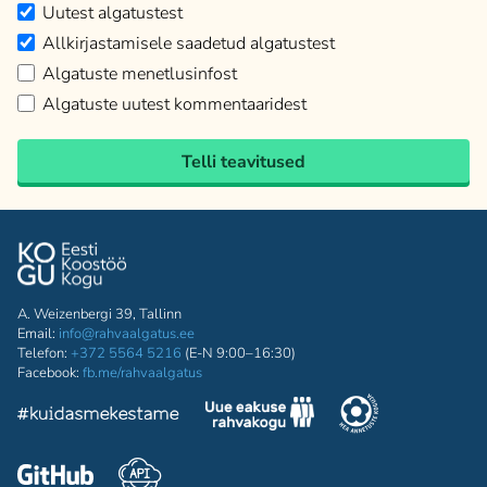
Uutest algatustest
Allkirjastamisele saadetud algatustest
Algatuste menetlusinfost
Algatuste uutest kommentaaridest
Telli teavitused
A. Weizenbergi 39, Tallinn
Email:
info@rahvaalgatus.ee
Telefon:
+372 5564 5216
(E-N 9:00–16:30)
Facebook:
fb.me/rahvaalgatus