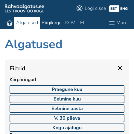
Logi sisse
EST
ENG
Algatused
Riigikogu
KOV
EL
Muu…
Algatused
Filtrid
Kiirpäringud
Praegune kuu
Eelmine kuu
Eelmine aasta
V. 30 päeva
Kogu ajalugu