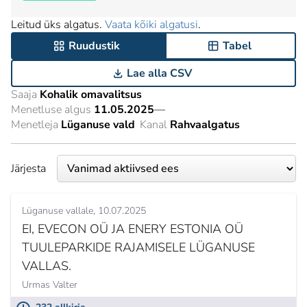
Leitud üks algatus.
Vaata kõiki algatusi
.
Ruudustik
Tabel
Lae alla CSV
Saaja
Kohalik omavalitsus
Menetluse algus
11.05.2025
—
Menetleja
Lüganuse vald
Kanal
Rahvaalgatus
Järjesta
Lüganuse vallale
10.07.2025
EI, EVECON OÜ JA ENERY ESTONIA OÜ
TUULEPARKIDE RAJAMISELE LÜGANUSE
VALLAS.
Urmas Valter