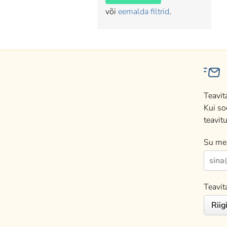
või
eemalda filtrid
.
Teavit
Kui so
teavitu
Su mei
Teavit