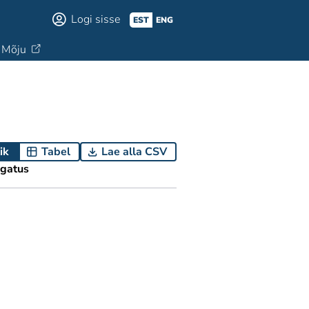
Logi sisse
EST
ENG
Mõju
ik
Tabel
Lae alla CSV
gatus