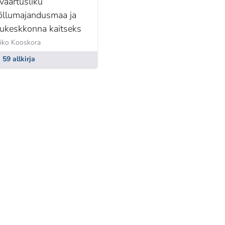
 väärtusliku
õllumajandusmaa ja
lukeskkonna kaitseks
iko Kooskora
59 allkirja