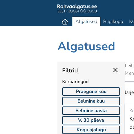
Algatused
Riigikogu
K
Algatused
Leit
Filtrid
Men
Kiirpäringud
Praegune kuu
Järj
Eelmine kuu
Eelmine aasta
Ko
K
V. 30 päeva
d
Kogu ajalugu