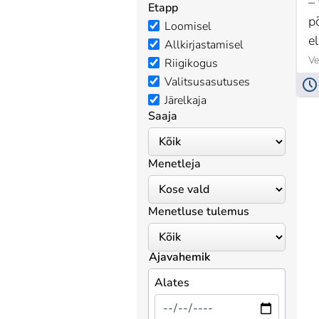
–
Etapp
p
Loomisel
e
Allkirjastamisel
Ve
Riigikogus
Valitsusasutuses
Järelkaja
Saaja
Menetleja
Menetluse tulemus
Ajavahemik
Alates