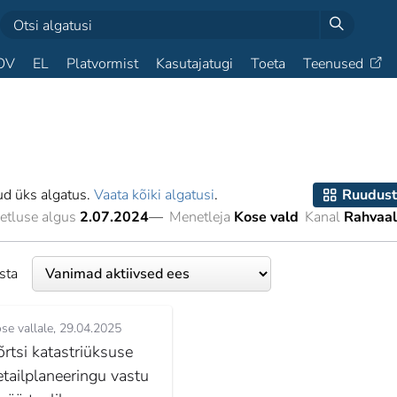
OV
EL
Platvormist
Kasutajatugi
Toeta
Teenused
ud üks algatus.
Vaata kõiki algatusi
.
Ruudust
etluse algus
2.07.2024
—
Menetleja
Kose vald
Kanal
Rahvaal
esta
se vallale
29.04.2025
õrtsi katastriüksuse
etailplaneeringu vastu