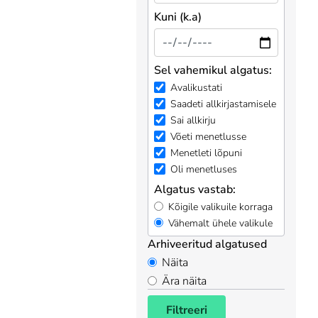
Kuni (k.a)
Sel vahemikul algatus:
Avalikustati
Saadeti allkirjastamisele
Sai allkirju
Võeti menetlusse
Menetleti lõpuni
Oli menetluses
Algatus vastab:
Kõigile valikuile korraga
Vähemalt ühele valikule
Arhiveeritud algatused
Näita
Ära näita
Filtreeri