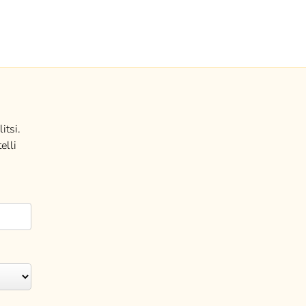
itsi.
elli