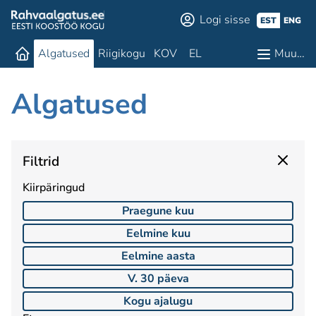
Logi sisse
EST
ENG
Algatused
Riigikogu
KOV
EL
Muu…
Algatused
Filtrid
Kiirpäringud
Praegune kuu
Eelmine kuu
Eelmine aasta
V. 30 päeva
Kogu ajalugu