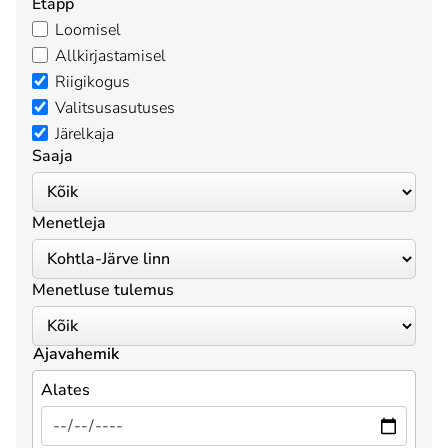
Etapp
Loomisel
Allkirjastamisel
Riigikogus
Valitsusasutuses
Järelkaja
Saaja
Menetleja
Menetluse tulemus
Ajavahemik
Alates