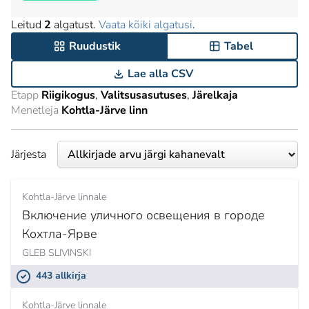
Leitud
2
algatust.
Vaata kõiki algatusi
.
Ruudustik
Tabel
Lae alla CSV
Etapp
Riigikogus
Valitsusasutuses
Järelkaja
Menetleja
Kohtla-Järve linn
Järjesta
Kohtla-Järve linnale
Включение уличного освещения в городе
Кохтла-Ярве
GLEB SLIVINSKI
443 allkirja
Kohtla-Järve linnale