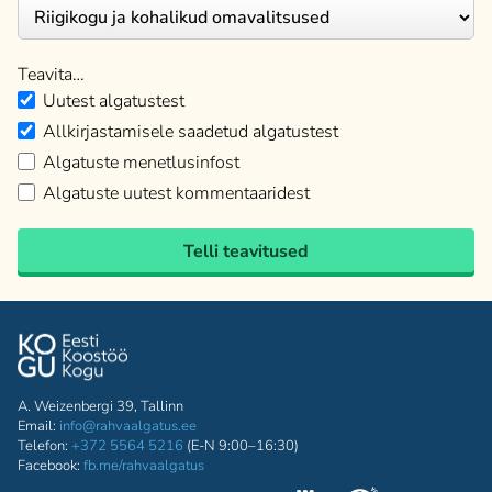
Teavita…
Uutest algatustest
Allkirjastamisele saadetud algatustest
Algatuste menetlusinfost
Algatuste uutest kommentaaridest
Telli teavitused
A. Weizenbergi 39, Tallinn
Email:
info@rahvaalgatus.ee
Telefon:
+372 5564 5216
(E-N 9:00–16:30)
Facebook:
fb.me/rahvaalgatus