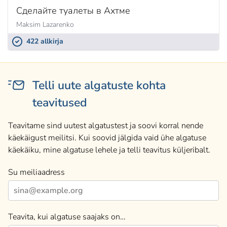
Сделайте туалеты в Ахтме
Maksim Lazarenko
422 allkirja
Telli uute algatuste kohta
teavitused
Teavitame sind uutest algatustest ja soovi korral nende
käekäigust meilitsi. Kui soovid jälgida vaid ühe algatuse
käekäiku, mine algatuse lehele ja telli teavitus küljeribalt.
Su meiliaadress
Teavita, kui algatuse saajaks on…