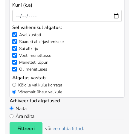
Kuni (k.a)
Sel vahemikul algatus:
Avalikustati
Saadeti allkirjastamisele
Sai allkirju
Võeti menetlusse
Menetleti lõpuni
Oli menetluses
Algatus vastab:
Kõigile valikuile korraga
Vähemalt ühele valikule
Arhiveeritud algatused
Näita
Ära näita
Filtreeri
või
eemalda filtrid
.