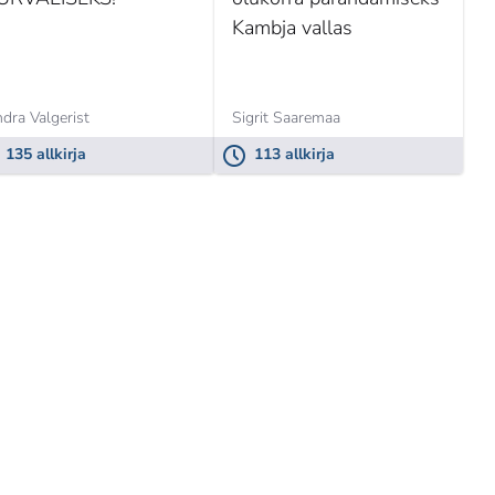
Kambja vallas
dra Valgerist
Sigrit Saaremaa
135 allkirja
113 allkirja