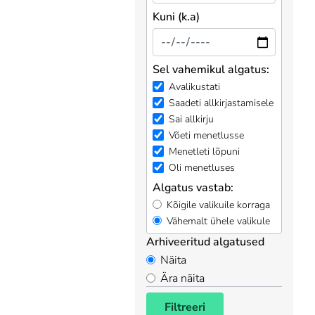
Kuni (k.a)
Sel vahemikul algatus:
Avalikustati
Saadeti allkirjastamisele
Sai allkirju
Võeti menetlusse
Menetleti lõpuni
Oli menetluses
Algatus vastab:
Kõigile valikuile korraga
Vähemalt ühele valikule
Arhiveeritud algatused
Näita
Ära näita
Filtreeri