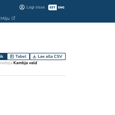
Logi sisse
EST
ENG
Mõju
ik
Tabel
Lae alla CSV
netleja
Kambja vald