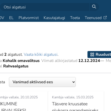
OV
EL
Platvormist
Kasutajatugi
Toeta
Teenused
tud
2
algatust.
Vaata kõiki algatusi
.
Ruudust
a
Kohalik omavalitsus
Viimati allkirjastatud
12.12.2024
—
Me
al
Rahvaalgatus
esta
mbja vallale
20.10.2025
Kambja vallale
15.03.2025
IIKUMINE
Täsvere kruusatee
URVALISEKS!
olukorra parandamiseks