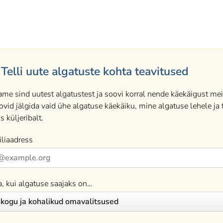
Telli uute algatuste kohta teavitused
ame sind uutest algatustest ja soovi korral nende käekäigust meil
ovid jälgida vaid ühe algatuse käekäiku, mine algatuse lehele ja t
s küljeribalt.
liaadress
a, kui algatuse saajaks on…