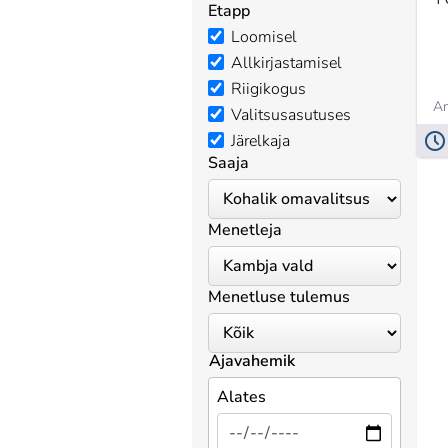
Etapp
Loomisel
Allkirjastamisel
Riigikogus
An
Valitsusasutuses
Järelkaja
Saaja
Menetleja
Menetluse tulemus
Ajavahemik
Alates