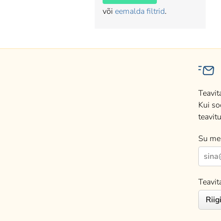
või
eemalda filtrid
.
Teavit
Kui so
teavitu
Su mei
Teavit