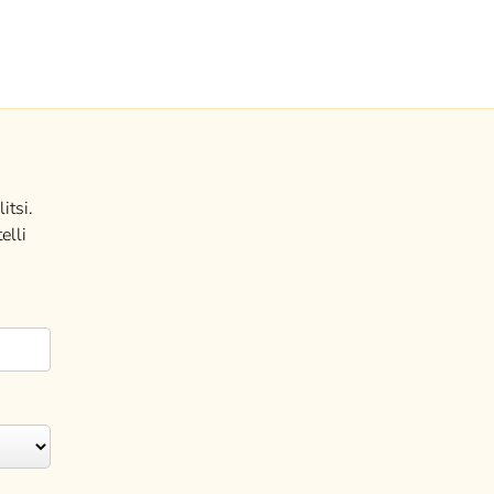
itsi.
elli