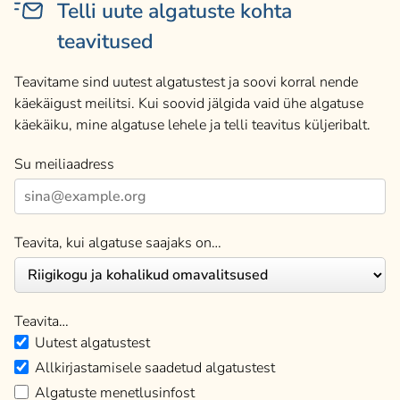
Telli uute algatuste kohta
teavitused
Teavitame sind uutest algatustest ja soovi korral nende
käekäigust meilitsi. Kui soovid jälgida vaid ühe algatuse
käekäiku, mine algatuse lehele ja telli teavitus küljeribalt.
Su meiliaadress
Teavita, kui algatuse saajaks on…
Teavita…
Uutest algatustest
Allkirjastamisele saadetud algatustest
Algatuste menetlusinfost