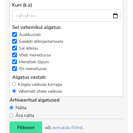
Kuni (k.a)
Sel vahemikul algatus:
Avalikustati
Saadeti allkirjastamisele
Sai allkirju
Võeti menetlusse
Menetleti lõpuni
Oli menetluses
Algatus vastab:
Kõigile valikuile korraga
Vähemalt ühele valikule
Arhiveeritud algatused
Näita
Ära näita
Filtreeri
või
eemalda filtrid
.