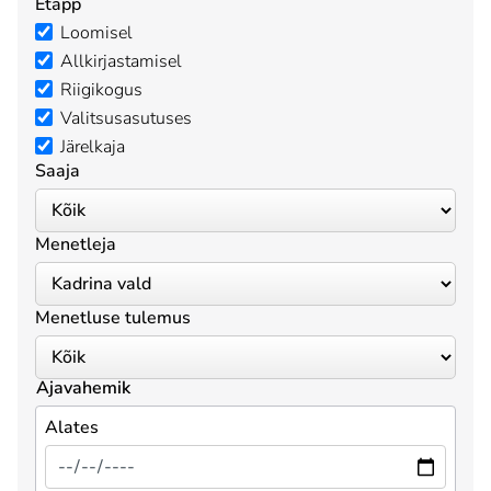
Etapp
Loomisel
Allkirjastamisel
Riigikogus
Valitsusasutuses
Järelkaja
Saaja
Menetleja
Menetluse tulemus
Ajavahemik
Alates