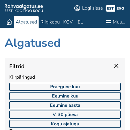
Logi sisse
EST
ENG
Algatused
Riigikogu
KOV
EL
Muu…
Algatused
Filtrid
Kiirpäringud
Praegune kuu
Eelmine kuu
Eelmine aasta
V. 30 päeva
Kogu ajalugu