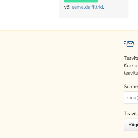
või
eemalda filtrid
.
Teavit
Kui so
teavitu
Su mei
Teavit