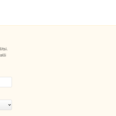
itsi.
elli