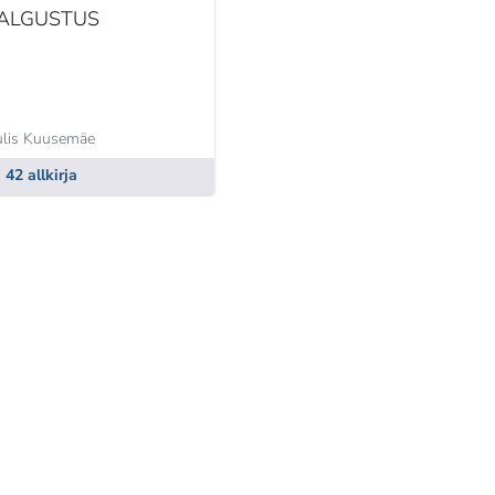
ALGUSTUS
lis Kuusemäe
42 allkirja