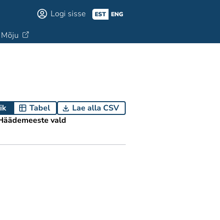
Logi sisse
EST
ENG
Mõju
ik
Tabel
Lae alla CSV
Häädemeeste vald