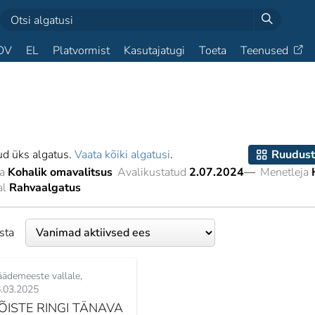
OV
EL
Platvormist
Kasutajatugi
Toeta
Teenused
ud üks algatus.
Vaata kõiki algatusi
.
Ruudust
a
Kohalik omavalitsus
Avalikustatud
2.07.2024
—
Menetleja
al
Rahvaalgatus
esta
ädemeeste vallale
.03.2025
ÕISTE RINGI TÄNAVA