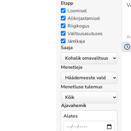
Etapp
V
Loomisel
Allkirjastamisel
Riigikogus
Valitsusasutuses
Au
Järelkaja
Saaja
Menetleja
Menetluse tulemus
Ajavahemik
Alates