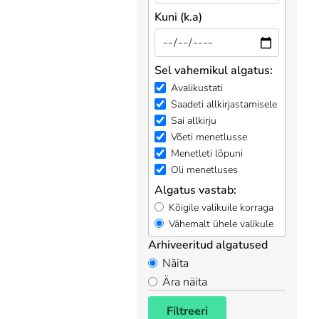
Kuni (k.a)
Sel vahemikul algatus:
Avalikustati
Saadeti allkirjastamisele
Sai allkirju
Võeti menetlusse
Menetleti lõpuni
Oli menetluses
Algatus vastab:
Kõigile valikuile korraga
Vähemalt ühele valikule
Arhiveeritud algatused
Näita
Ära näita
Filtreeri