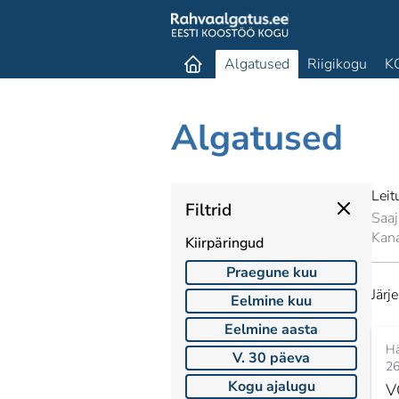
Algatused
Riigikogu
K
Algatused
Leit
Filtrid
Saaj
Kan
Kiirpäringud
Praegune kuu
Järj
Eelmine kuu
Eelmine aasta
Hä
V. 30 päeva
26
Kogu ajalugu
V