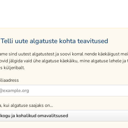
Telli uute algatuste kohta teavitused
ame sind uutest algatustest ja soovi korral nende käekäigust meil
ovid jälgida vaid ühe algatuse käekäiku, mine algatuse lehele ja t
s küljeribalt.
liaadress
a, kui algatuse saajaks on…