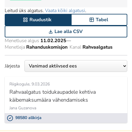
Leitud üks algatus.
Vaata kõiki algatusi
.
Ruudustik
Tabel
Lae alla CSV
Menetluse algus
11.02.2025
—
Menetleja
Rahanduskomisjon
Kanal
Rahvaalgatus
Järjesta
Riigikogule
9.03.2026
Rahvaalgatus toidukaupadele kehtiva
käibemaksumäära vähendamiseks
Jana Guzanova
98580 allkirja