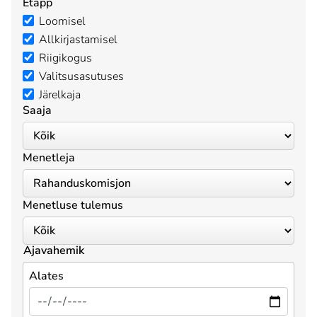
Etapp
Loomisel
Allkirjastamisel
Riigikogus
Valitsusasutuses
Järelkaja
Saaja
Menetleja
Menetluse tulemus
Ajavahemik
Alates