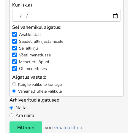
Kuni (k.a)
Sel vahemikul algatus:
Avalikustati
Saadeti allkirjastamisele
Sai allkirju
Võeti menetlusse
Menetleti lõpuni
Oli menetluses
Algatus vastab:
Kõigile valikuile korraga
Vähemalt ühele valikule
Arhiveeritud algatused
Näita
Ära näita
Filtreeri
või
eemalda filtrid
.