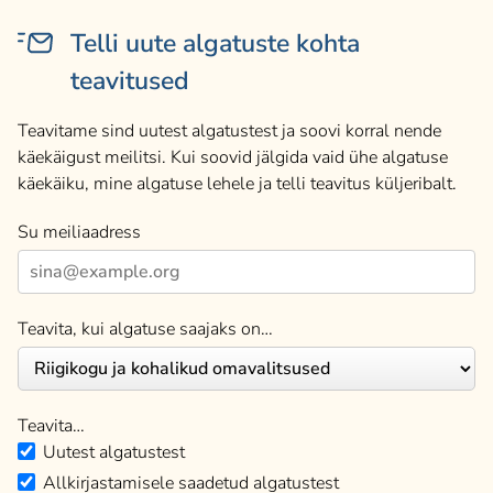
Telli uute algatuste kohta
teavitused
Teavitame sind uutest algatustest ja soovi korral nende
käekäigust meilitsi. Kui soovid jälgida vaid ühe algatuse
käekäiku, mine algatuse lehele ja telli teavitus küljeribalt.
Su meiliaadress
Teavita, kui algatuse saajaks on…
Teavita…
Uutest algatustest
Allkirjastamisele saadetud algatustest