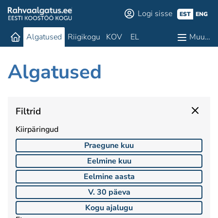
Logi sisse
EST
ENG
Algatused
Riigikogu
KOV
EL
Muu…
Algatused
Filtrid
Kiirpäringud
Praegune kuu
Eelmine kuu
Eelmine aasta
V. 30 päeva
Kogu ajalugu