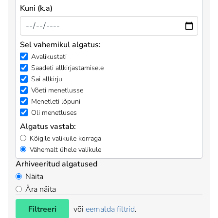
Kuni (k.a)
Sel vahemikul algatus:
Avalikustati
Saadeti allkirjastamisele
Sai allkirju
Võeti menetlusse
Menetleti lõpuni
Oli menetluses
Algatus vastab:
Kõigile valikuile korraga
Vähemalt ühele valikule
Arhiveeritud algatused
Näita
Ära näita
Filtreeri
või
eemalda filtrid
.