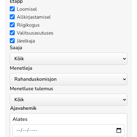
Etapp
Loomisel
Allkirjastamisel
Riigikogus
Valitsusasutuses
Järelkaja
Saaja
Menetleja
Menetluse tulemus
Ajavahemik
Alates