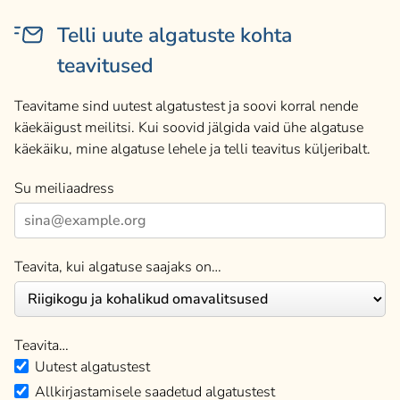
Telli uute algatuste kohta
teavitused
Teavitame sind uutest algatustest ja soovi korral nende
käekäigust meilitsi. Kui soovid jälgida vaid ühe algatuse
käekäiku, mine algatuse lehele ja telli teavitus küljeribalt.
Su meiliaadress
Teavita, kui algatuse saajaks on…
Teavita…
Uutest algatustest
Allkirjastamisele saadetud algatustest