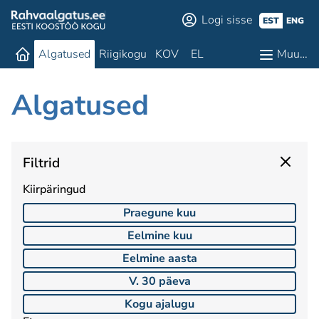
Logi sisse
EST
ENG
Algatused
Riigikogu
KOV
EL
Muu…
Algatused
Filtrid
Kiirpäringud
Praegune kuu
Eelmine kuu
Eelmine aasta
V. 30 päeva
Kogu ajalugu