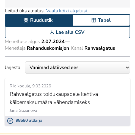
Leitud üks algatus.
Vaata kõiki algatusi
.
Ruudustik
Tabel
Lae alla CSV
Menetluse algus
2.07.2024
—
Menetleja
Rahanduskomisjon
Kanal
Rahvaalgatus
Järjesta
Riigikogule
9.03.2026
Rahvaalgatus toidukaupadele kehtiva
käibemaksumäära vähendamiseks
Jana Guzanova
98580 allkirja