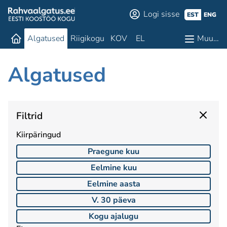
Logi sisse
EST
ENG
Algatused
Riigikogu
KOV
EL
Muu…
Algatused
Filtrid
Kiirpäringud
Praegune kuu
Eelmine kuu
Eelmine aasta
V. 30 päeva
Kogu ajalugu