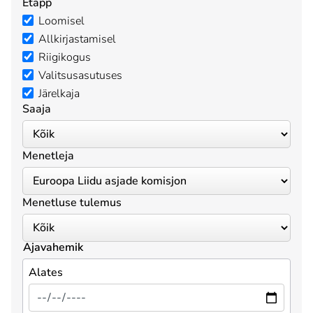
Etapp
Loomisel
Allkirjastamisel
Riigikogus
Valitsusasutuses
Järelkaja
Saaja
Menetleja
Menetluse tulemus
Ajavahemik
Alates