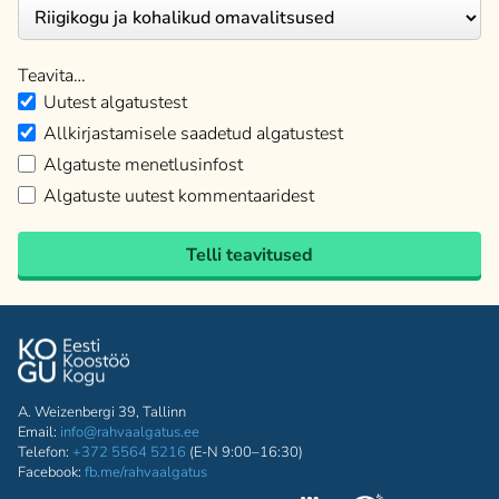
Teavita…
Uutest algatustest
Allkirjastamisele saadetud algatustest
Algatuste menetlusinfost
Algatuste uutest kommentaaridest
Telli teavitused
A. Weizenbergi 39, Tallinn
Email:
info@rahvaalgatus.ee
Telefon:
+372 5564 5216
(E-N 9:00–16:30)
Facebook:
fb.me/rahvaalgatus