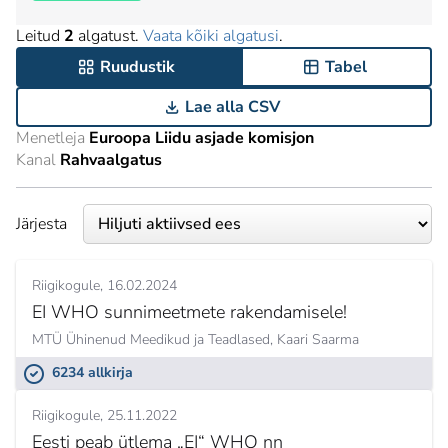
Leitud
2
algatust.
Vaata kõiki algatusi
.
Ruudustik
Tabel
Lae alla CSV
Menetleja
Euroopa Liidu asjade komisjon
Kanal
Rahvaalgatus
Järjesta
Riigikogule
16.02.2024
EI WHO sunnimeetmete rakendamisele!
MTÜ Ühinenud Meedikud ja Teadlased,
Kaari Saarma
6234 allkirja
Riigikogule
25.11.2022
Eesti peab ütlema „EI“ WHO nn