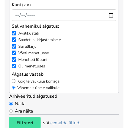
Kuni (k.a)
Sel vahemikul algatus:
Avalikustati
Saadeti allkirjastamisele
Sai allkirju
Võeti menetlusse
Menetleti lõpuni
Oli menetluses
Algatus vastab:
Kõigile valikuile korraga
Vähemalt ühele valikule
Arhiveeritud algatused
Näita
Ära näita
Filtreeri
või
eemalda filtrid
.