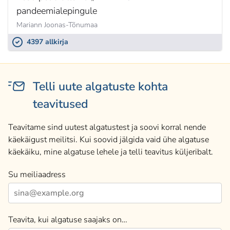
pandeemialepingule
Mariann Joonas-Tõnumaa
4397 allkirja
Telli uute algatuste kohta
teavitused
Teavitame sind uutest algatustest ja soovi korral nende
käekäigust meilitsi. Kui soovid jälgida vaid ühe algatuse
käekäiku, mine algatuse lehele ja telli teavitus küljeribalt.
Su meiliaadress
Teavita, kui algatuse saajaks on…