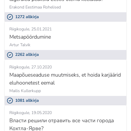
Erakond Eestimaa Rohelised
1272 allkirja
Riigikogule
25.01.2021
Metsapöördumine
Artur Talvik
2262 allkirja
Riigikogule
27.10.2020
Maapõueseaduse muutmiseks, et hoida karjäärid
eluhoonetest eemal
Mailis Kullerkupp
1081 allkirja
Riigikogule
19.05.2020
Власти решили отравить все части города
Кохтла-Ярве?