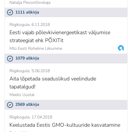
Natalja Pessotšinskaja
1111 allkirja
Riigikogule
6.11.2018
Eesti vajab põlevkivienergeetikast väljumise
strateegiat ehk PÕXITit
Mtü Eesti Roheline Liikumine
1079 allkirja
Riigikogule
5.06.2018
Aita lõpetada seaduslikud veelindude
tapatalgud!
Meelis Uustal
2569 allkirja
Riigikogule
17.04.2018
Keelustada Eestis GMO-kultuuride kasvatamine