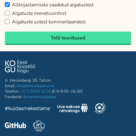
Allkirjastamisele saadetud algatustest
Algatuste menetlusinfost
Algatuste uutest kommentaaridest
Telli teavitused
A. Weizenbergi 39, Tallinn
Email:
info@rahvaalgatus.ee
Telefon:
+372 5564 5216
(E-N 9:00–16:30)
Facebook:
fb.me/rahvaalgatus