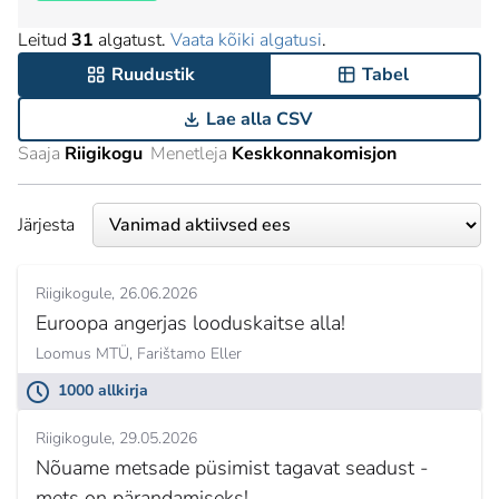
Leitud
31
algatust.
Vaata kõiki algatusi
.
Ruudustik
Tabel
Lae alla CSV
Saaja
Riigikogu
Menetleja
Keskkonnakomisjon
Järjesta
Riigikogule
26.06.2026
Euroopa angerjas looduskaitse alla!
Loomus MTÜ,
Farištamo Eller
1000 allkirja
Riigikogule
29.05.2026
Nõuame metsade püsimist tagavat seadust -
mets on pärandamiseks!