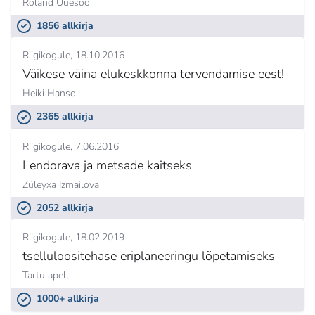
Roland Uuesoo
1856 allkirja
Riigikogule
18.10.2016
Väikese väina elukeskkonna tervendamise eest!
Heiki Hanso
2365 allkirja
Riigikogule
7.06.2016
Lendorava ja metsade kaitseks
Züleyxa Izmailova
2052 allkirja
Riigikogule
18.02.2019
tselluloositehase eriplaneeringu lõpetamiseks
Tartu apell
1000+ allkirja