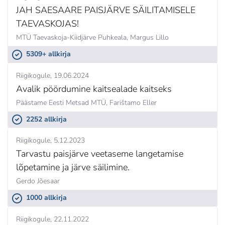
JAH SAESAARE PAISJÄRVE SÄILITAMISELE
TAEVASKOJAS!
MTÜ Taevaskoja-Kiidjärve Puhkeala,
Margus Lillo
5309+ allkirja
Riigikogule
19.06.2024
Avalik pöördumine kaitsealade kaitseks
Päästame Eesti Metsad MTÜ,
Farištamo Eller
2252 allkirja
Riigikogule
5.12.2023
Tarvastu paisjärve veetaseme langetamise
lõpetamine ja järve säilimine.
Gerdo Jõesaar
1000 allkirja
Riigikogule
22.11.2022