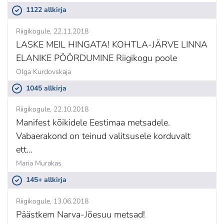
1122 allkirja
Riigikogule
22.11.2018
LASKE MEIL HINGATA! KOHTLA-JÄRVE LINNA
ELANIKE PÖÖRDUMINE Riigikogu poole
Olga Kurdovskaja
1045 allkirja
Riigikogule
22.10.2018
Manifest kõikidele Eestimaa metsadele.
Vabaerakond on teinud valitsusele korduvalt
ett...
Maria Murakas
145+ allkirja
Riigikogule
13.06.2018
Päästkem Narva-Jõesuu metsad!