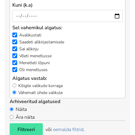
Kuni (k.a)
Sel vahemikul algatus:
Avalikustati
Saadeti allkirjastamisele
Sai allkirju
Võeti menetlusse
Menetleti lõpuni
Oli menetluses
Algatus vastab:
Kõigile valikuile korraga
Vähemalt ühele valikule
Arhiveeritud algatused
Näita
Ära näita
Filtreeri
või
eemalda filtrid
.