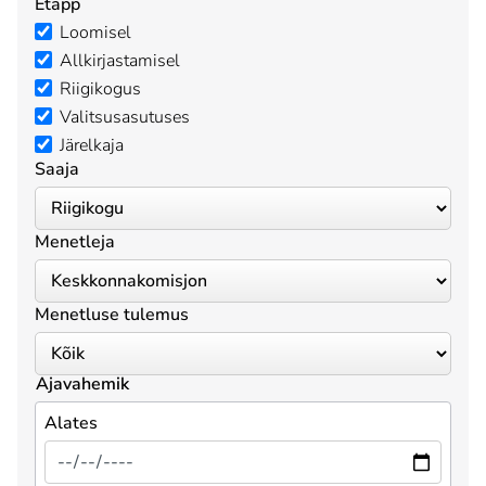
Etapp
Loomisel
Allkirjastamisel
Riigikogus
Valitsusasutuses
Järelkaja
Saaja
Menetleja
Menetluse tulemus
Ajavahemik
Alates