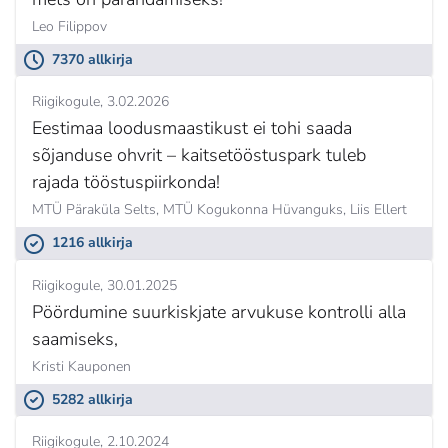
Leo Filippov
7370 allkirja
Riigikogule
3.02.2026
Eestimaa loodusmaastikust ei tohi saada
sõjanduse ohvrit – kaitsetööstuspark tuleb
rajada tööstuspiirkonda!
MTÜ Päraküla Selts, MTÜ Kogukonna Hüvanguks,
Liis Ellert
1216 allkirja
Riigikogule
30.01.2025
Pöördumine suurkiskjate arvukuse kontrolli alla
saamiseks,
Kristi Kauponen
5282 allkirja
Riigikogule
2.10.2024