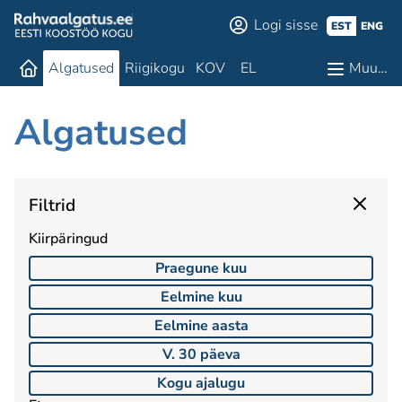
Logi sisse
EST
ENG
Algatused
Riigikogu
KOV
EL
Muu…
Algatused
Filtrid
Kiirpäringud
Praegune kuu
Eelmine kuu
Eelmine aasta
V. 30 päeva
Kogu ajalugu