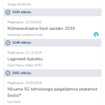
Sergei Butšinski
1030 allkirja
Riigikogule
23.03.2020
Kliimaneutraalne Eesti aastaks 2035
Eestimaa Looduse Fond
2248 allkirja
Riigikogule
11.11.2019
Lageraied Ajalukku
Eesti Metsa Abiks MTÜ
3352 allkirja
Riigikogule
23.09.2019
Nõuame 5G tehnoloogia paigaldamise peatamist
Eestis!*
Liis Ellert