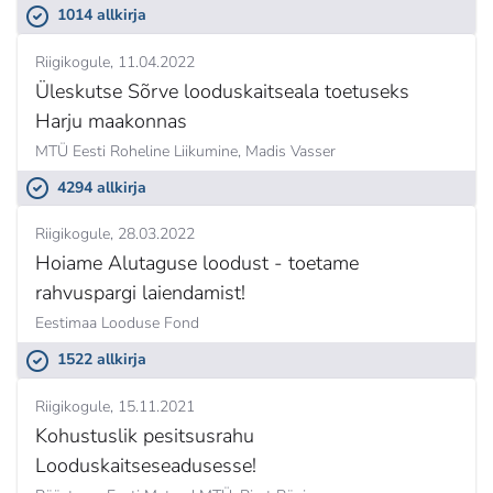
1014 allkirja
Riigikogule
11.04.2022
Üleskutse Sõrve looduskaitseala toetuseks
Harju maakonnas
MTÜ Eesti Roheline Liikumine,
Madis Vasser
4294 allkirja
Riigikogule
28.03.2022
Hoiame Alutaguse loodust - toetame
rahvuspargi laiendamist!
Eestimaa Looduse Fond
1522 allkirja
Riigikogule
15.11.2021
Kohustuslik pesitsusrahu
Looduskaitseseadusesse!