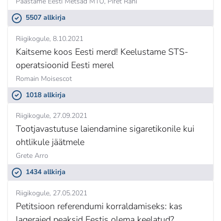
Päästame Eesti Metsad MTÜ,
Piret Räni
5507 allkirja
Riigikogule
8.10.2021
Kaitseme koos Eesti merd! Keelustame STS-
operatsioonid Eesti merel
Romain Moisescot
1018 allkirja
Riigikogule
27.09.2021
Tootjavastutuse laiendamine sigaretikonile kui
ohtlikule jäätmele
Grete Arro
1434 allkirja
Riigikogule
27.05.2021
Petitsioon referendumi korraldamiseks: kas
lageraied peaksid Eestis olema keelatud?