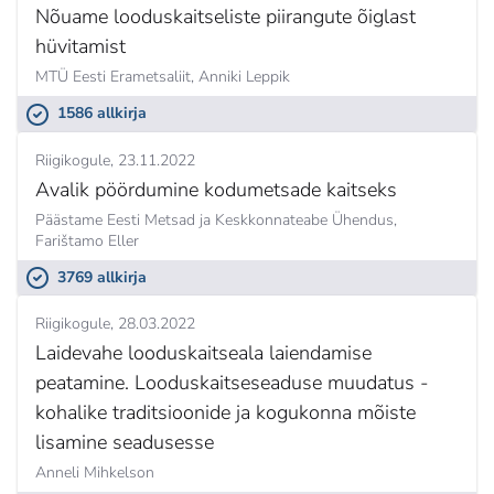
Nõuame looduskaitseliste piirangute õiglast
hüvitamist
MTÜ Eesti Erametsaliit,
Anniki Leppik
1586 allkirja
Riigikogule
23.11.2022
Avalik pöördumine kodumetsade kaitseks
Päästame Eesti Metsad ja Keskkonnateabe Ühendus,
Farištamo Eller
3769 allkirja
Riigikogule
28.03.2022
Laidevahe looduskaitseala laiendamise
peatamine. Looduskaitseseaduse muudatus -
kohalike traditsioonide ja kogukonna mõiste
lisamine seadusesse
Anneli Mihkelson