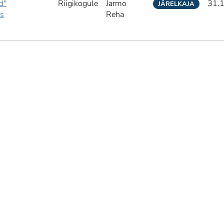
d"
Riigikogule
Jarmo
31.
JÄRELKAJA
ks
Reha