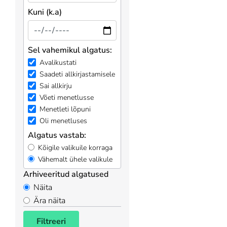
Kuni (k.a)
Sel vahemikul algatus:
Avalikustati
Saadeti allkirjastamisele
Sai allkirju
Võeti menetlusse
Menetleti lõpuni
Oli menetluses
Algatus vastab:
Kõigile valikuile korraga
Vähemalt ühele valikule
Arhiveeritud algatused
Näita
Ära näita
Filtreeri