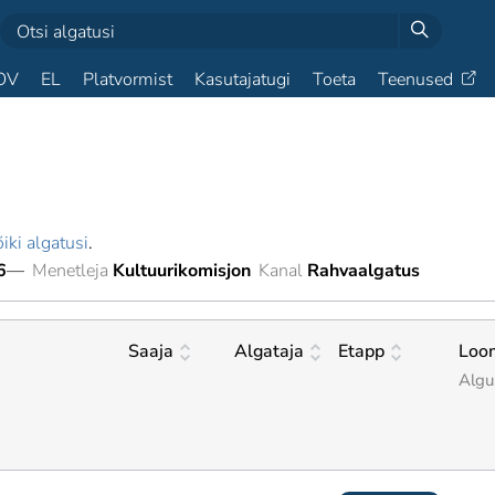
OV
EL
Platvormist
Kasutajatugi
Toeta
Teenused
iki algatusi
.
6
—
Menetleja
Kultuurikomisjon
Kanal
Rahvaalgatus
Saaja
Algataja
Etapp
Loo
Algu