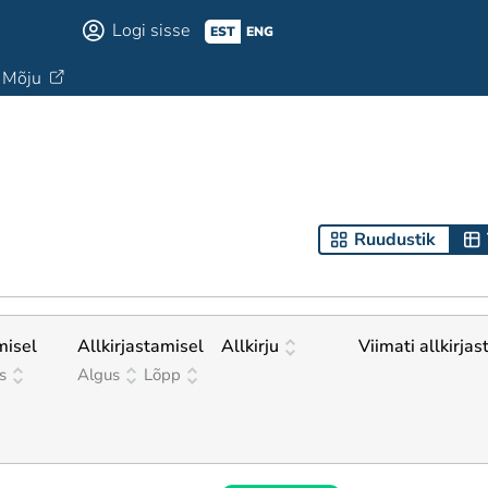
Logi sisse
EST
ENG
Mõju
Ruudustik
misel
Allkirjastamisel
Allkirju
Viimati allkirjas
s
Algus
Lõpp