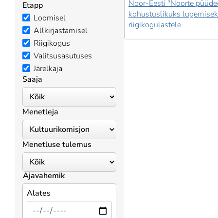
Noor-Eesti "Noorte püüde
Etapp
kohustuslikuks lugemise
Loomisel
riigikogulastele
Allkirjastamisel
Riigikogus
Valitsusasutuses
Järelkaja
Saaja
Menetleja
Menetluse tulemus
Ajavahemik
Alates