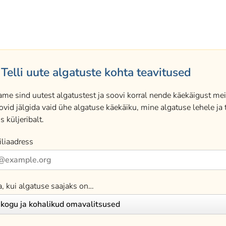
Telli uute algatuste kohta teavitused
ame sind uutest algatustest ja soovi korral nende käekäigust meil
ovid jälgida vaid ühe algatuse käekäiku, mine algatuse lehele ja t
s küljeribalt.
liaadress
a, kui algatuse saajaks on…