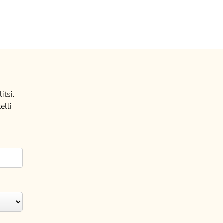
itsi.
elli