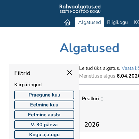
Algatused
Riigikogu
K
Algatused
Leitud üks algatus.
Vaata kõ
Filtrid
Menetluse algus
6.04.202
Kiirpäringud
Praegune kuu
Pealkiri
Eelmine kuu
Eelmine aasta
2026
V. 30 päeva
Kogu ajalugu