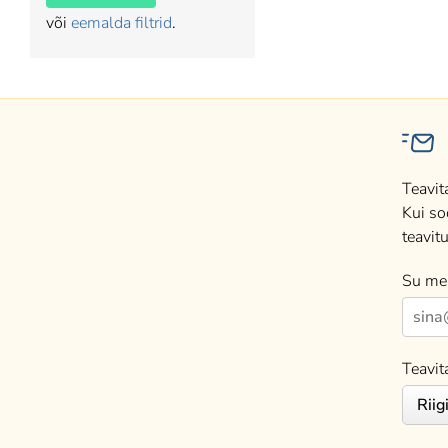
või
eemalda filtrid
.
Teavit
Kui so
teavitu
Su mei
Teavit