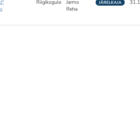
d"
Riigikogule
Jarmo
31.
JÄRELKAJA
ks
Reha