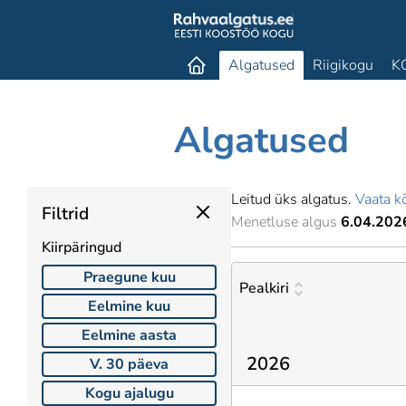
Algatused
Riigikogu
K
Algatused
Leitud üks algatus.
Vaata kõ
Filtrid
Menetluse algus
6.04.202
Kiirpäringud
Praegune kuu
Pealkiri
Eelmine kuu
Eelmine aasta
2026
V. 30 päeva
Kogu ajalugu