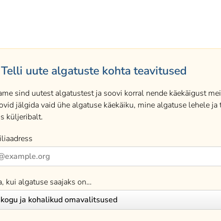
Telli uute algatuste kohta teavitused
ame sind uutest algatustest ja soovi korral nende käekäigust meil
ovid jälgida vaid ühe algatuse käekäiku, mine algatuse lehele ja t
s küljeribalt.
liaadress
a, kui algatuse saajaks on…