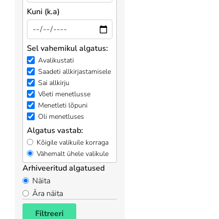
Kuni (k.a)
Sel vahemikul algatus:
Avalikustati
Saadeti allkirjastamisele
Sai allkirju
Võeti menetlusse
Menetleti lõpuni
Oli menetluses
Algatus vastab:
Kõigile valikuile korraga
Vähemalt ühele valikule
Arhiveeritud algatused
Näita
Ära näita
Filtreeri