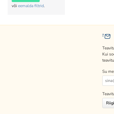
või
eemalda filtrid
.
Teavit
Kui so
teavitu
Su mei
Teavit