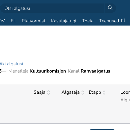
OV
EL
Platvormist
Kasutajatugi
Toeta
Teenused
iki algatusi
.
6
—
Menetleja
Kultuurikomisjon
Kanal
Rahvaalgatus
Saaja
Algataja
Etapp
Loo
Algu