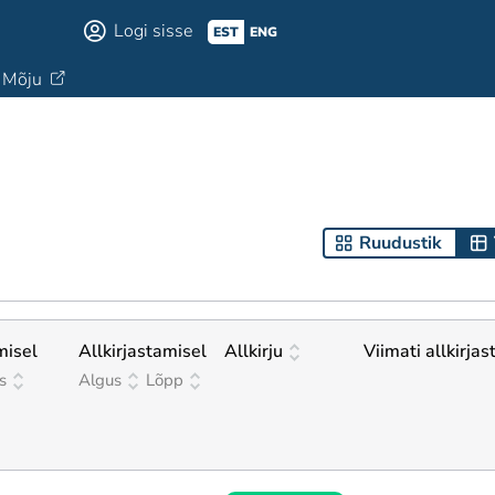
Logi sisse
EST
ENG
Mõju
Ruudustik
misel
Allkirjastamisel
Allkirju
Viimati allkirjas
s
Algus
Lõpp