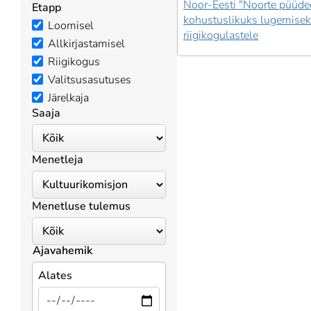
Noor-Eesti "Noorte püüde
Etapp
kohustuslikuks lugemise
Loomisel
riigikogulastele
Allkirjastamisel
Riigikogus
Valitsusasutuses
Järelkaja
Saaja
Menetleja
Menetluse tulemus
Ajavahemik
Alates