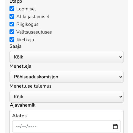
Etapp
Loomisel
Allkirjastamisel
Riigikogus
Valitsusasutuses
Järelkaja
Saaja
Menetleja
Menetluse tulemus
Ajavahemik
Alates