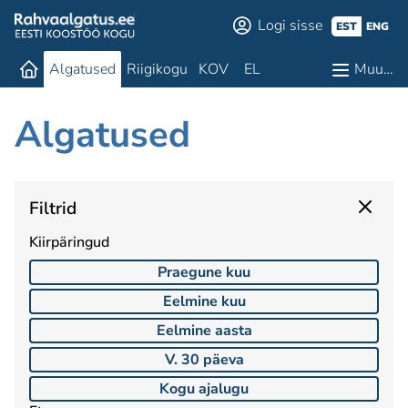
Logi sisse
EST
ENG
Algatused
Riigikogu
KOV
EL
Muu…
Algatused
Filtrid
Kiirpäringud
Praegune kuu
Eelmine kuu
Eelmine aasta
V. 30 päeva
Kogu ajalugu