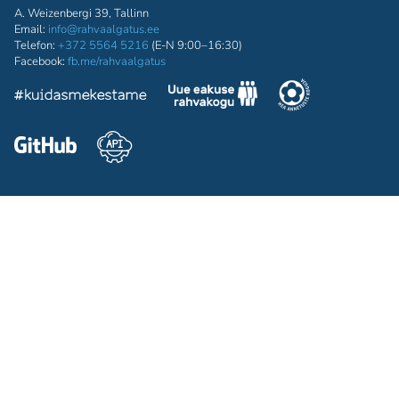
A. Weizenbergi 39, Tallinn
Email:
info@rahvaalgatus.ee
Telefon:
+372 5564 5216
(E-N 9:00–16:30)
Facebook:
fb.me/rahvaalgatus