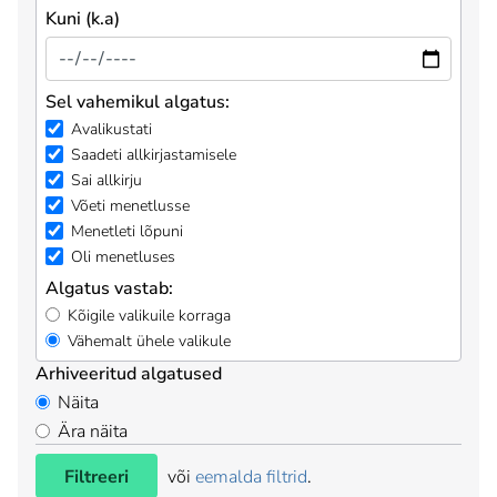
Kuni (k.a)
Sel vahemikul algatus:
Avalikustati
Saadeti allkirjastamisele
Sai allkirju
Võeti menetlusse
Menetleti lõpuni
Oli menetluses
Algatus vastab:
Kõigile valikuile korraga
Vähemalt ühele valikule
Arhiveeritud algatused
Näita
Ära näita
Filtreeri
või
eemalda filtrid
.