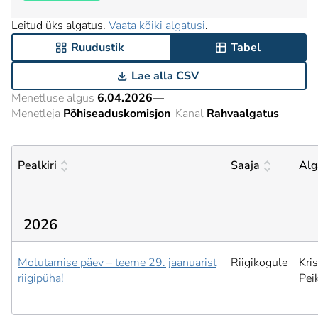
Leitud üks algatus.
Vaata kõiki algatusi
.
Ruudustik
Tabel
Lae alla CSV
Menetluse algus
6.04.2026
—
Menetleja
Põhiseaduskomisjon
Kanal
Rahvaalgatus
Pealkiri
Saaja
Alg
2026
Molutamise päev – teeme 29. jaanuarist
Riigikogule
Kris
riigipüha!
Pei