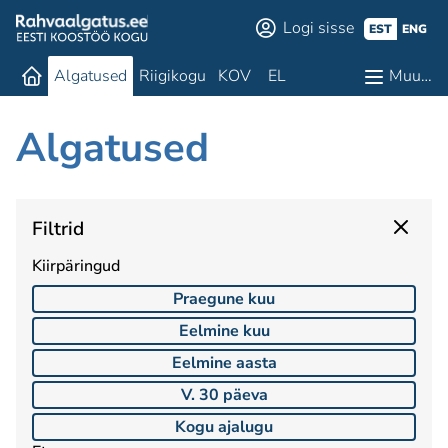
Logi sisse
EST
ENG
Algatused
Riigikogu
KOV
EL
Muu…
Algatused
Filtrid
Kiirpäringud
Praegune kuu
Eelmine kuu
Eelmine aasta
V. 30 päeva
Kogu ajalugu