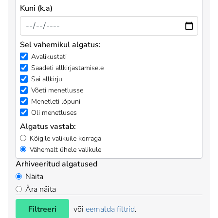
Kuni (k.a)
Sel vahemikul algatus:
Avalikustati
Saadeti allkirjastamisele
Sai allkirju
Võeti menetlusse
Menetleti lõpuni
Oli menetluses
Algatus vastab:
Kõigile valikuile korraga
Vähemalt ühele valikule
Arhiveeritud algatused
Näita
Ära näita
Filtreeri
või
eemalda filtrid
.