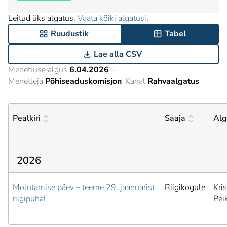
Leitud üks algatus.
Vaata kõiki algatusi
.
Ruudustik
Tabel
Lae alla CSV
Menetluse algus
6.04.2026
—
Menetleja
Põhiseaduskomisjon
Kanal
Rahvaalgatus
Pealkiri
Saaja
Alg
2026
Molutamise päev – teeme 29. jaanuarist
Riigikogule
Kris
riigipüha!
Pei