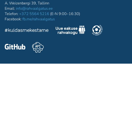
A. Weizenbergi 39, Tallinn
Email:
info@rahvaalgatus.ee
Telefon:
+372 5564 5216
(E-N 9:00–16:30)
Facebook:
fb.me/rahvaalgatus