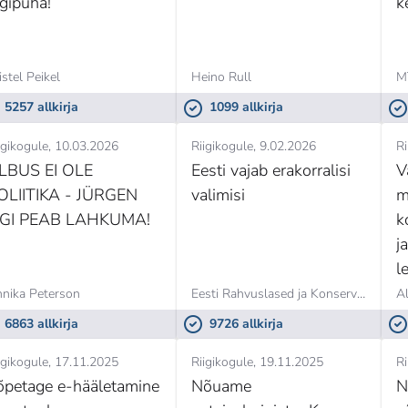
igipüha!
k
istel Peikel
Heino Rull
5257 allkirja
1099 allkirja
igikogule
10.03.2026
Riigikogule
9.02.2026
Ri
LBUS EI OLE
Eesti vajab erakorralisi
V
OLIITIKA - JÜRGEN
valimisi
m
IGI PEAB LAHKUMA!
k
j
l
e
nika Peterson
Eesti Rahvuslased ja Konservatiivid,
R
Al
p
6863 allkirja
9726 allkirja
igikogule
17.11.2025
Riigikogule
19.11.2025
Ri
õpetage e-hääletamine
Nõuame
N