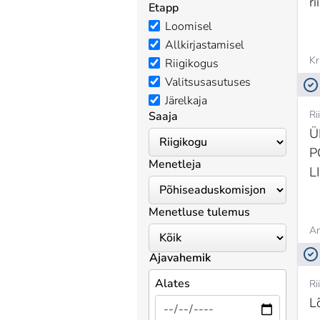
ri
Etapp
Loomisel
Allkirjastamisel
Kr
Riigikogus
Valitsusasutuses
Järelkaja
Ri
Saaja
Ü
P
Menetleja
L
Menetluse tulemus
An
Ajavahemik
Alates
Ri
L