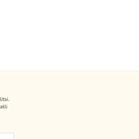
itsi.
elli