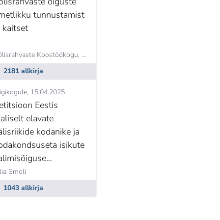
õlisrahvaste õiguste
metlikku tunnustamist
a kaitset
õlisrahvaste Koostöökogu,
Kristjan Moora
2181 allkirja
igikogule
15.04.2025
etitsioon Eestis
laliselt elavate
älisriikide kodanike ja
odakondsuseta isikute
alimisõiguse
ravõtmise vastu.
an Moora
lia Smoli
1043 allkirja