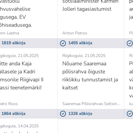
 vastuolu
sotsiaalminister Karmen
p
ahvusvahelise
Jolleri tagasiastumist
a
igusega, EV
j
õhiseadusega.
nn Leetna
Anton Petrov
P
1819 allkirja
1455 allkirja
igikogule
21.05.2025
Riigikogule
21.05.2025
Ri
itte anda Kaja
Nõuame Saaremaa
P
llasele ja Kadri
põlisrahva õiguste
a
msonile Riigivapi II
riiklikku tunnustamist ja
v
lassi teenetemärki!
kaitset
k
v
ä
dro Roos
Saaremaa Põlisrahvas Seltsing,
Kristj
Ju
1864 allkirja
1326 allkirja
igikogule
14.04.2025