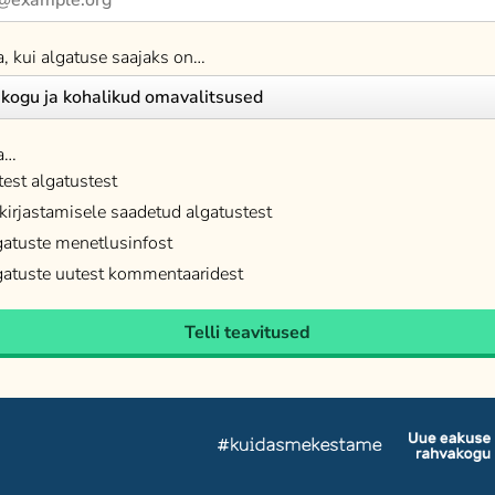
a, kui algatuse saajaks on…
a…
est algatustest
kirjastamisele saadetud algatustest
atuste menetlusinfost
atuste uutest kommentaaridest
Telli teavitused