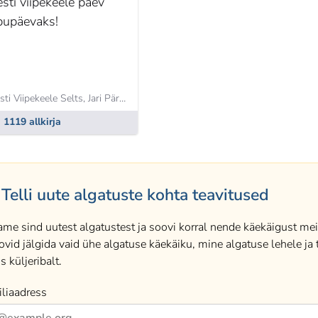
esti viipekeele päev
ipupäevaks!
sti Viipekeele Selts,
Jari Pärgma
1119 allkirja
Telli uute algatuste kohta teavitused
ame sind uutest algatustest ja soovi korral nende käekäigust meil
ovid jälgida vaid ühe algatuse käekäiku, mine algatuse lehele ja t
s küljeribalt.
liaadress