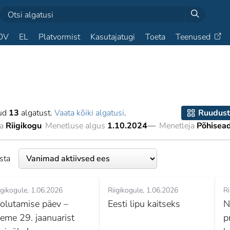
OV
EL
Platvormist
Kasutajatugi
Toeta
Teenused
tud
13
algatust.
Vaata kõiki algatusi
.
Ruudust
a
Riigikogu
Menetluse algus
1.10.2024
—
Menetleja
Põhisea
esta
igikogule
1.06.2026
Riigikogule
1.06.2026
Ri
olutamise päev –
Eesti lipu kaitseks
N
eeme 29. jaanuarist
p