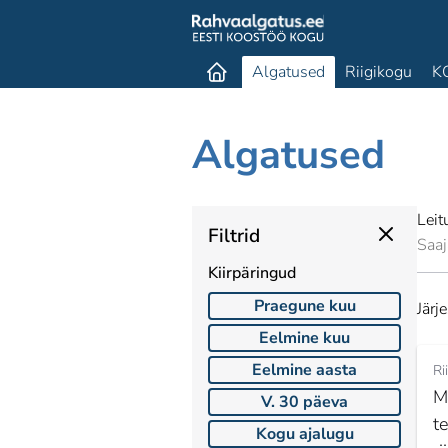
Algatused
Riigikogu
K
Algatused
Lei
Filtrid
Saaj
Kiirpäringud
Praegune kuu
Järj
Eelmine kuu
Eelmine aasta
Ri
M
V. 30 päeva
t
Kogu ajalugu