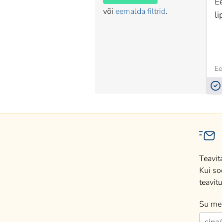
E
või
eemalda filtrid
.
l
Ee
Teavit
Kui so
teavitu
Su mei