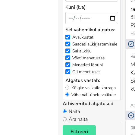
-
Kuni (k.a)
r
õ
P
Sel vahemikul algatus:
He
Avalikustati
Saadeti allkirjastamisele
Sai allkirju
Ri
Võeti menetlusse
M
Menetleti lõpuni
Ka
Oli menetluses
Si
Algatus vastab:
Kõigile valikuile korraga
k
Vähemalt ühele valikule
Arhiveeritud algatused
An
Näita
Ära näita
Ri
Filtreeri