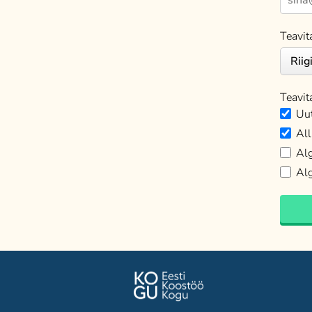
Teavit
Teavit
Uut
All
Alg
Alg