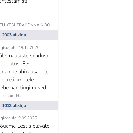
ehtestamist!
MTÜ KESKERAKONNA NOORTEKOGU,
Georg Villenberg
2003 allkirja
igikogule
19.12.2025
älismaalaste seaduse
uudatus: Eesti
odanike abikaasadele
a pereliikmetele
eebemad tingimused
lamisloa saamiseks ja
aul Siem
eksandr Hallik
ikendamiseks
1013 allkirja
igikogule
9.09.2025
õuame Eestis elavate