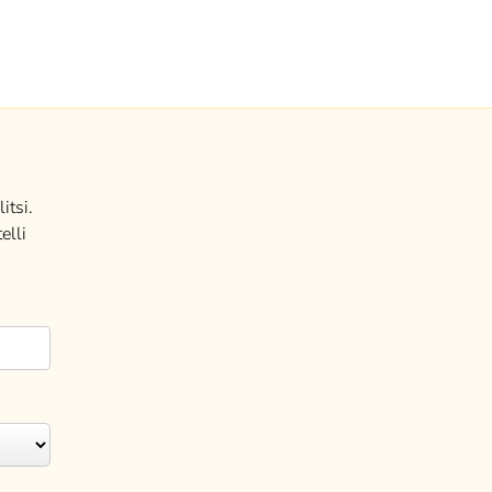
itsi.
elli