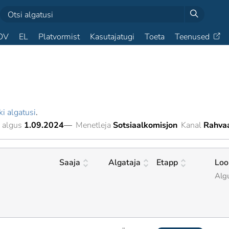
OV
EL
Platvormist
Kasutajatugi
Toeta
Teenused
ki algatusi
.
 algus
1.09.2024
—
Menetleja
Sotsiaalkomisjon
Kanal
Rahva
Saaja
Algataja
Etapp
Loo
Alg