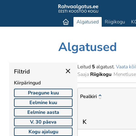
Algatused
Riigikogu
K
Algatused
Leitud
5
algatust.
Vaata kõi
Filtrid
Saaja
Riigikogu
Menetluse
Kiirpäringud
Praegune kuu
Pealkiri
Eelmine kuu
Eelmine aasta
K
V. 30 päeva
Kogu ajalugu