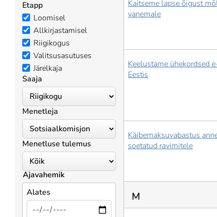
Kaitseme lapse õigust mõ
Etapp
vanemale
Loomisel
Allkirjastamisel
Riigikogus
Valitsusasutuses
Keelustame ühekordsed e-
Järelkaja
Eestis
Saaja
Menetleja
Käibemaksuvabastus annet
Menetluse tulemus
soetatud ravimitele
Ajavahemik
Alates
M