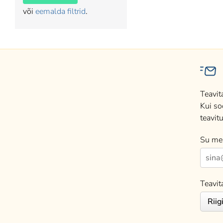
või
eemalda filtrid
.
Teavit
Kui so
teavitu
Su mei
Teavit