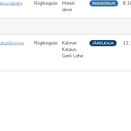
aksuvabaks
Riigikogule
Mareli
8.1
RIIGIKOGUS
Järve
elukeskkonna
Riigikogule
Kalmer
12.
JÄRELKAJA
Kalaus,
Gerli Lehe