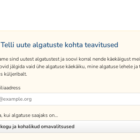
Telli uute algatuste kohta teavitused
ame sind uutest algatustest ja soovi korral nende käekäigust meil
ovid jälgida vaid ühe algatuse käekäiku, mine algatuse lehele ja t
s küljeribalt.
liaadress
a, kui algatuse saajaks on…