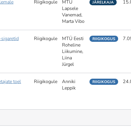
lemale
Riigikogule
MTÜ
15.
JÄRELKAJA
Lapsele
Vanemad,
Marta Vibo
sigaretid
Riigikogule
MTÜ Eesti
7.0
RIIGIKOGUS
Roheline
Liikumine,
Liina
Jürgel
ajate toel
Riigikogule
Anniki
24.
RIIGIKOGUS
Leppik