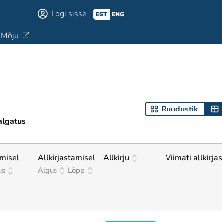
Logi sisse
EST
ENG
Mõju
Ruudustik
algatus
misel
Allkirjastamisel
Allkirju
Viimati allkirja
us
Algus
Lõpp