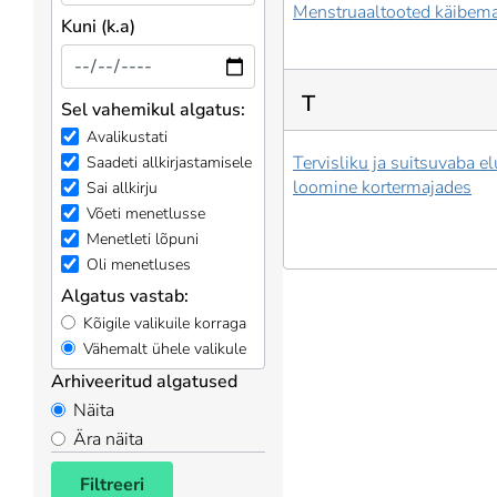
Menstruaaltooted käibem
Kuni (k.a)
T
Sel vahemikul algatus:
Avalikustati
Tervisliku ja suitsuvaba 
Saadeti allkirjastamisele
loomine kortermajades
Sai allkirju
Võeti menetlusse
Menetleti lõpuni
Oli menetluses
Algatus vastab:
Kõigile valikuile korraga
Vähemalt ühele valikule
Arhiveeritud algatused
Näita
Ära näita
Filtreeri