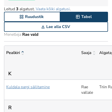
Leitud
3
algatust.
Vaata kõiki algatusi
.
Ruudustik
Tabel
Lae alla CSV
Menetleja
Rae vald
Pealkiri
Saaja
Algata
K
Kuldala pargi säilitamine
Rae
Triin R
vallale
R