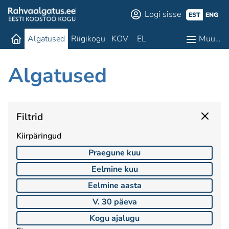
Logi sisse
EST
ENG
Algatused
Riigikogu
KOV
EL
Muu…
Algatused
Filtrid
Kiirpäringud
Praegune kuu
Eelmine kuu
Eelmine aasta
V. 30 päeva
Kogu ajalugu