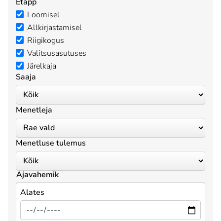
Etapp
Loomisel
Allkirjastamisel
Riigikogus
Valitsusasutuses
Järelkaja
Saaja
Menetleja
Menetluse tulemus
Ajavahemik
Alates