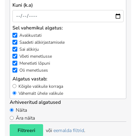
Kuni (k.a)
Sel vahemikul algatus:
Avalikustati
Saadeti allkirjastamisele
Sai allkirju
Võeti menetlusse
Menetleti lõpuni
Oli menetluses
Algatus vastab:
Kõigile valikuile korraga
Vähemalt ühele valikule
Arhiveeritud algatused
Näita
Ära näita
Filtreeri
või
eemalda filtrid
.