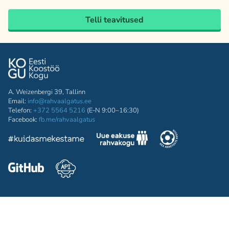
Telli teavitused
A. Weizenbergi 39, Tallinn
Email:
info@rahvaalgatus.ee
Telefon:
+372 5564 5216
(E-N 9:00–16:30)
Facebook:
fb.me/rahvaalgatus