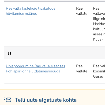
Rae valla lastehoiu lisakulude
Rae
Rae
hüvitamise määrus
vallale
vallav
liige n
Haridus
kultuur
aseesi
Kuusk
Ü
Ühispöördumine Rae vallale seoses
Rae
Rae val
Põhjapiirkonna üldplaneeringuga
vallale
kodani
Gusev
Telli uute algatuste kohta