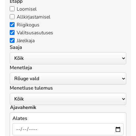
Etapp
Loomisel
Allkirjastamisel
Riigikogus
Valitsusasutuses
Järelkaja
Saaja
Menetleja
Menetluse tulemus
Ajavahemik
Alates