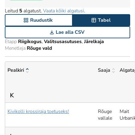
Leitud
5
algatust.
Vaata kõiki algatusi
.
Ruudustik
Tabel
Lae alla CSV
Etapp
Riigikogus
Valitsusasutuses
Järelkaja
Menetleja
Rõuge vald
Pealkiri
Saaja
Algata
K
Kivikolli krossiraja toetuseks!
Rõuge
Mait
vallale
Urbani