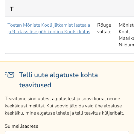
T
Toetan Mõniste Kooli jätkamist lasteaia
Rõuge
Mõnist
ja 9-klassilise põhikoolina Kuutsi külas
vallale
Kool,
Maarik
Niidum
Telli uute algatuste kohta
teavitused
Teavitame sind uutest algatustest ja soovi korral nende
käekäigust meilitsi. Kui soovid jälgida vaid ühe algatuse
käekäiku, mine algatuse lehele ja telli teavitus küljeribalt.
Su meiliaadress