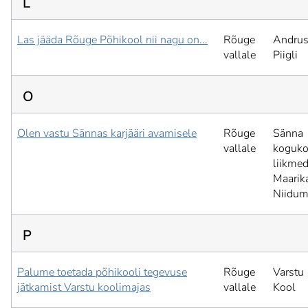
L
Las jääda Rõuge Põhikool nii nagu on...
Rõuge
Andru
vallale
Piigli
O
Olen vastu Sännas karjääri avamisele
Rõuge
Sänna
vallale
koguk
liikmed
Maarik
Niidum
P
Palume toetada põhikooli tegevuse
Rõuge
Varstu
jätkamist Varstu koolimajas
vallale
Kool