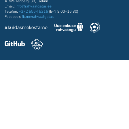
A. Weizenbergi 39, Tallinn
Email:
info@rahvaalgatus.ee
Telefon:
+372 5564 5216
(E-N 9:00–16:30)
Facebook:
fb.me/rahvaalgatus