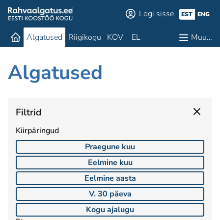
Logi sisse
EST
ENG
Algatused
Riigikogu
KOV
EL
Muu…
Algatused
Filtrid
Kiirpäringud
Praegune kuu
Eelmine kuu
Eelmine aasta
V. 30 päeva
Kogu ajalugu