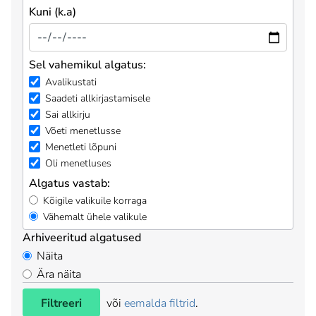
Kuni (k.a)
Sel vahemikul algatus:
Avalikustati
Saadeti allkirjastamisele
Sai allkirju
Võeti menetlusse
Menetleti lõpuni
Oli menetluses
Algatus vastab:
Kõigile valikuile korraga
Vähemalt ühele valikule
Arhiveeritud algatused
Näita
Ära näita
Filtreeri
või
eemalda filtrid
.