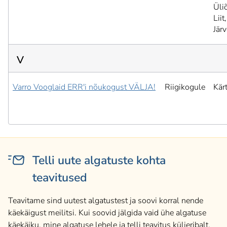
Üli
Liit,
Jär
V
Varro Vooglaid ERR'i nõukogust VÄLJA!
Riigikogule
Kär
Telli uute algatuste kohta
teavitused
Teavitame sind uutest algatustest ja soovi korral nende
käekäigust meilitsi. Kui soovid jälgida vaid ühe algatuse
käekäiku, mine algatuse lehele ja telli teavitus küljeribalt.