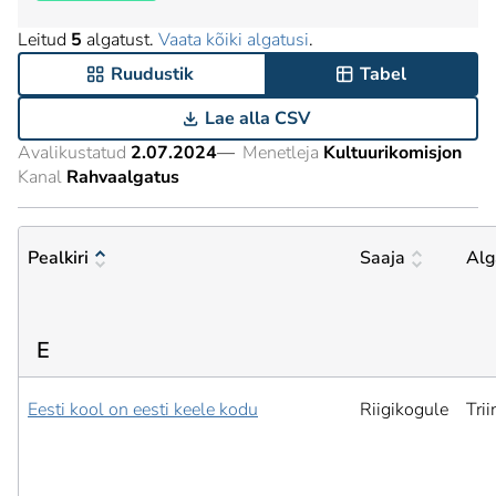
Leitud
5
algatust.
Vaata kõiki algatusi
.
Ruudustik
Tabel
Lae alla CSV
Avalikustatud
2.07.2024
—
Menetleja
Kultuurikomisjon
Kanal
Rahvaalgatus
Pealkiri
Saaja
Alg
E
Eesti kool on eesti keele kodu
Riigikogule
Tri