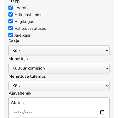
Etapp
Loomisel
Allkirjastamisel
Riigikogus
Valitsusasutuses
Järelkaja
Saaja
Menetleja
Menetluse tulemus
Ajavahemik
Alates