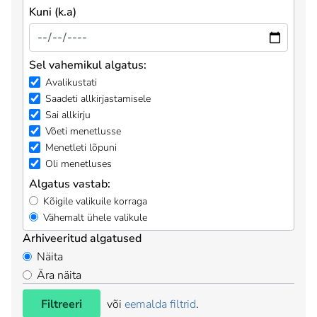
Kuni (k.a)
Sel vahemikul algatus:
Avalikustati
Saadeti allkirjastamisele
Sai allkirju
Võeti menetlusse
Menetleti lõpuni
Oli menetluses
Algatus vastab:
Kõigile valikuile korraga
Vähemalt ühele valikule
Arhiveeritud algatused
Näita
Ära näita
Filtreeri
või
eemalda filtrid
.