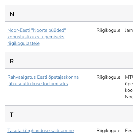
N
Noor-Eesti "Noorte püüded"
Riigikogule
Jar
kohustuslikuks lugemiseks
riigikogulastele
R
Rahvaalgatus Eesti õpetajaskonna
Riigikogule
MTÜ
jätkusuutlikkuse toetamiseks
õpe
koo
Noo
T
Tasuta kõrghariduse säilitamine
Riigikogule
Ees