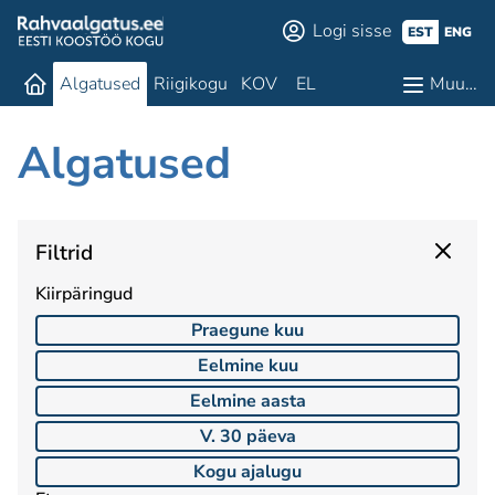
Logi sisse
EST
ENG
Algatused
Riigikogu
KOV
EL
Muu…
Algatused
Filtrid
Kiirpäringud
Praegune kuu
Eelmine kuu
Eelmine aasta
V. 30 päeva
Kogu ajalugu