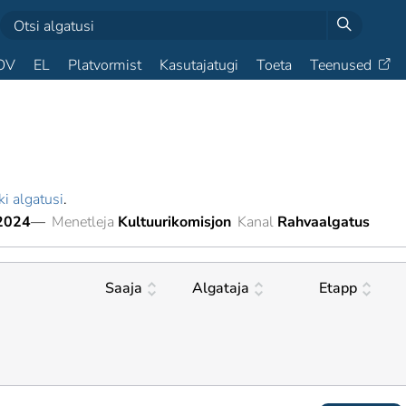
OV
EL
Platvormist
Kasutajatugi
Toeta
Teenused
ki algatusi
.
2024
—
Menetleja
Kultuurikomisjon
Kanal
Rahvaalgatus
Saaja
Algataja
Etapp