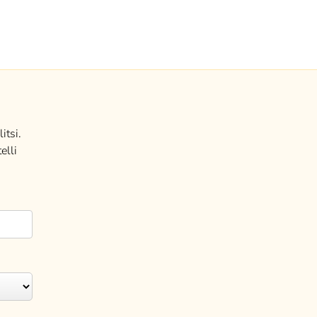
itsi.
elli