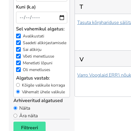
T
Kuni (k.a)
Tasuta kõrghariduse säili
Sel vahemikul algatus:
Avalikustati
Saadeti allkirjastamisele
Sai allkirju
Võeti menetlusse
V
Menetleti lõpuni
Oli menetluses
Varro Vooglaid ERR'i nõu
Algatus vastab:
Kõigile valikuile korraga
Vähemalt ühele valikule
Arhiveeritud algatused
Näita
Ära näita
Filtreeri