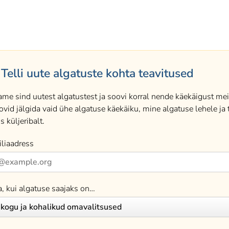
Telli uute algatuste kohta teavitused
ame sind uutest algatustest ja soovi korral nende käekäigust meil
ovid jälgida vaid ühe algatuse käekäiku, mine algatuse lehele ja t
s küljeribalt.
liaadress
a, kui algatuse saajaks on…