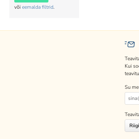
või
eemalda filtrid
.
Teavit
Kui so
teavitu
Su mei
Teavit