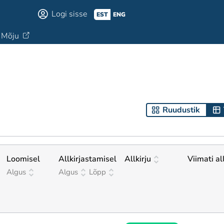
Logi sisse
EST
ENG
Mõju
Ruudustik
Loomisel
Allkirjastamisel
Allkirju
Viimati al
Algus
Algus
Lõpp