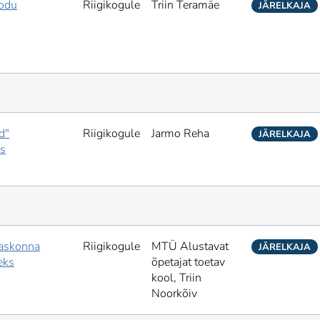
kodu
Riigikogule
Triin Teramäe
JÄRELKAJA
d"
Riigikogule
Jarmo Reha
JÄRELKAJA
ks
jaskonna
Riigikogule
MTÜ Alustavat
JÄRELKAJA
eks
õpetajat toetav
kool,
Triin
Noorkõiv