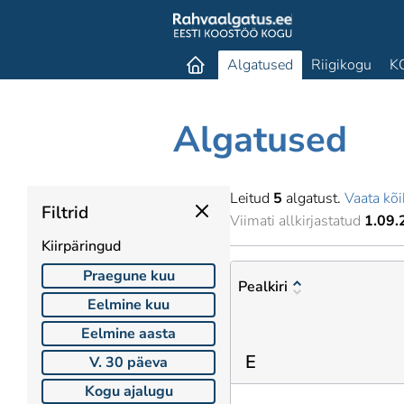
Algatused
Riigikogu
K
Algatused
Leitud
5
algatust.
Vaata kõi
Filtrid
Viimati allkirjastatud
1.09.
Kiirpäringud
Praegune kuu
Pealkiri
Eelmine kuu
Eelmine aasta
E
V. 30 päeva
Kogu ajalugu