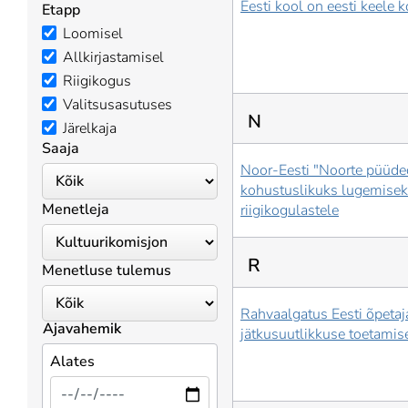
Eesti kool on eesti keele 
Etapp
Loomisel
Allkirjastamisel
Riigikogus
Valitsusasutuses
N
Järelkaja
Saaja
Noor-Eesti "Noorte püüde
kohustuslikuks lugemise
Menetleja
riigikogulastele
R
Menetluse tulemus
Rahvaalgatus Eesti õpeta
Ajavahemik
jätkusuutlikkuse toetamis
Alates