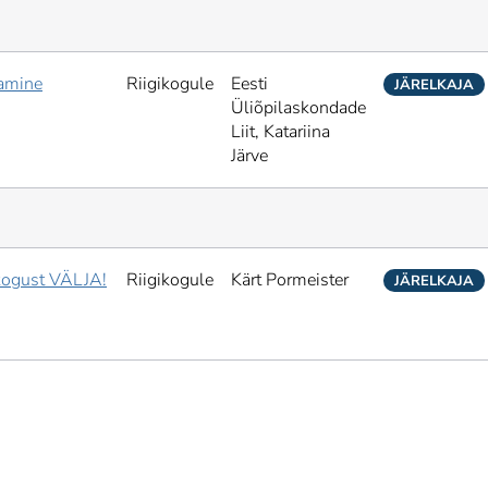
tamine
Riigikogule
Eesti
JÄRELKAJA
Üliõpilaskondade
Liit,
Katariina
Järve
kogust VÄLJA!
Riigikogule
Kärt Pormeister
JÄRELKAJA