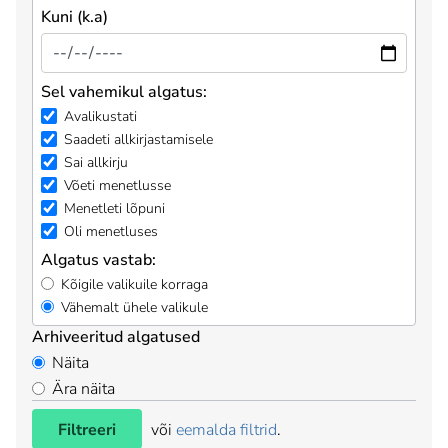
Kuni (k.a)
Sel vahemikul algatus:
Avalikustati
Saadeti allkirjastamisele
Sai allkirju
Võeti menetlusse
Menetleti lõpuni
Oli menetluses
Algatus vastab:
Kõigile valikuile korraga
Vähemalt ühele valikule
Arhiveeritud algatused
Näita
Ära näita
Filtreeri
või
eemalda filtrid
.