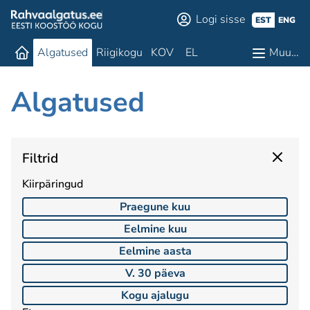
Logi sisse
EST
ENG
Algatused
Riigikogu
KOV
EL
Muu…
Algatused
Filtrid
Kiirpäringud
Praegune kuu
Eelmine kuu
Eelmine aasta
V. 30 päeva
Kogu ajalugu