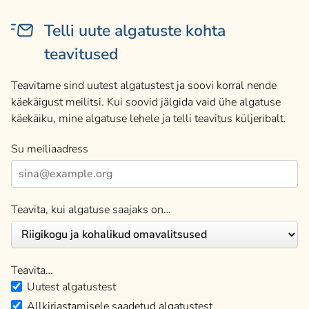
Telli uute algatuste kohta
teavitused
Teavitame sind uutest algatustest ja soovi korral nende
käekäigust meilitsi. Kui soovid jälgida vaid ühe algatuse
käekäiku, mine algatuse lehele ja telli teavitus küljeribalt.
Su meiliaadress
Teavita, kui algatuse saajaks on…
Teavita…
Uutest algatustest
Allkirjastamisele saadetud algatustest