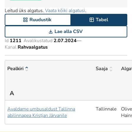
Leitud üks algatus.
Vaata kõiki algatusi
.
Ruudustik
Tabel
Lae alla CSV
Id
1211
Avalikustatud
2.07.2024
—
Kanal
Rahvaalgatus
Pealkiri
Saaja
Alga
A
Avaldame umbusaldust Tallinna
Tallinnale
Olive
abilinnapea Kristjan Järvanile
Hain