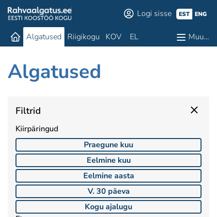
Logi sisse
EST
ENG
Algatused
Riigikogu
KOV
EL
Muu…
Algatused
Filtrid
Kiirpäringud
Praegune kuu
Eelmine kuu
Eelmine aasta
V. 30 päeva
Kogu ajalugu