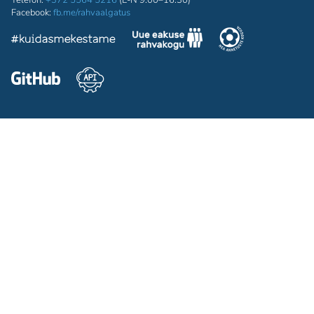
Telefon:
+372 5564 5216
(E-N 9:00–16:30)
Facebook:
fb.me/rahvaalgatus