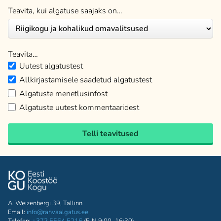
Teavita, kui algatuse saajaks on…
Teavita…
Uutest algatustest
Allkirjastamisele saadetud algatustest
Algatuste menetlusinfost
Algatuste uutest kommentaaridest
Telli teavitused
A. Weizenbergi 39, Tallinn
Email:
info@rahvaalgatus.ee