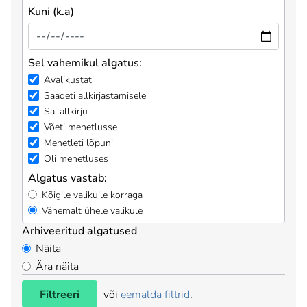
Kuni (k.a)
Sel vahemikul algatus:
Avalikustati
Saadeti allkirjastamisele
Sai allkirju
Võeti menetlusse
Menetleti lõpuni
Oli menetluses
Algatus vastab:
Kõigile valikuile korraga
Vähemalt ühele valikule
Arhiveeritud algatused
Näita
Ära näita
Filtreeri
või
eemalda filtrid
.