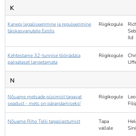
K
Kanepi legaliseerimine ja reguleerimine
Riigikogule
Ric
täiskasvanutele Eestis
Seb
Ild
Kehtestame 32-tunnise töönädala
Riigikogule
Chr
palgataset langetamata
Uffe
N
Nõuame metsade püsimist tagavat
Riigikogule
Leo
seadust - mets on pärandamiseks!
Fil
Nõuame Riho Telli tagasiastumist
Tapa
Hel
vallale
Sini