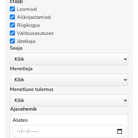
Etapp
Loomisel
Allkirjastamisel
Riigikogus
Valitsusasutuses
Järelkaja
Saaja
Menetleja
Menetluse tulemus
Ajavahemik
Alates