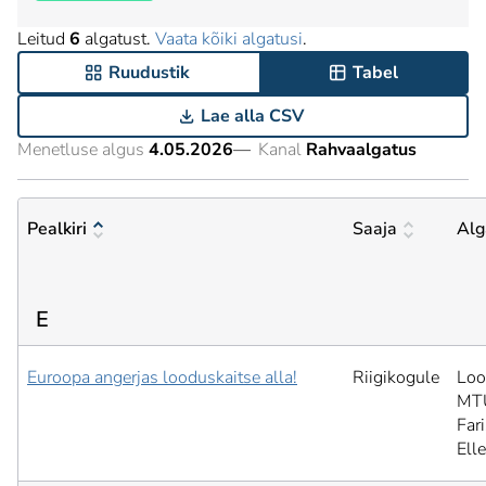
Leitud
6
algatust.
Vaata kõiki algatusi
.
Ruudustik
Tabel
Lae alla CSV
Menetluse algus
4.05.2026
—
Kanal
Rahvaalgatus
Pealkiri
Saaja
Alg
E
Euroopa angerjas looduskaitse alla!
Riigikogule
Lo
MT
Far
Elle