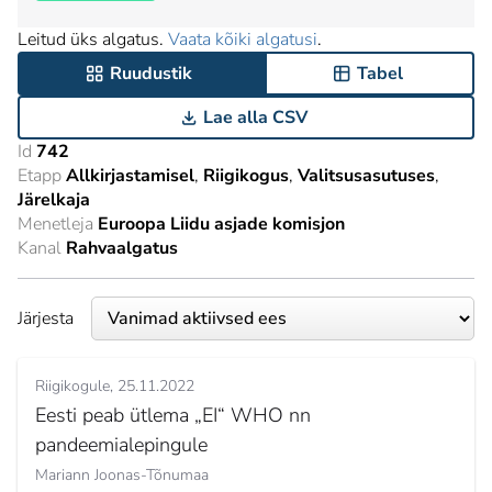
Leitud üks algatus.
Vaata kõiki algatusi
.
Ruudustik
Tabel
Lae alla CSV
Id
742
Etapp
Allkirjastamisel
Riigikogus
Valitsusasutuses
Järelkaja
Menetleja
Euroopa Liidu asjade komisjon
Kanal
Rahvaalgatus
Järjesta
Riigikogule
25.11.2022
Eesti peab ütlema „EI“ WHO nn
pandeemialepingule
Mariann Joonas-Tõnumaa