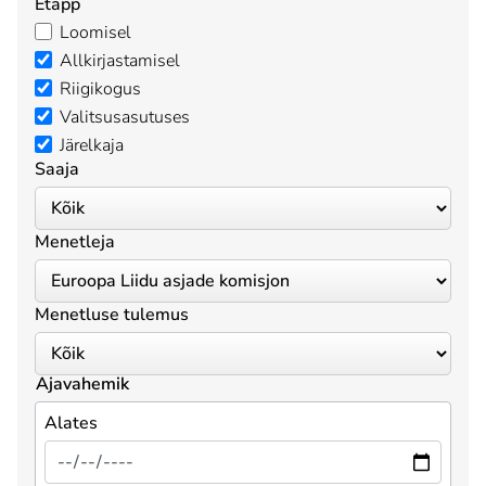
Etapp
Loomisel
Allkirjastamisel
Riigikogus
Valitsusasutuses
Järelkaja
Saaja
Menetleja
Menetluse tulemus
Ajavahemik
Alates