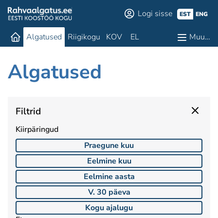
Logi sisse
EST
ENG
Algatused
Riigikogu
KOV
EL
Muu…
Algatused
Filtrid
Kiirpäringud
Praegune kuu
Eelmine kuu
Eelmine aasta
V. 30 päeva
Kogu ajalugu