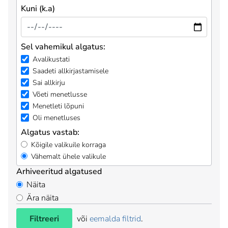
Kuni (k.a)
Sel vahemikul algatus:
Avalikustati
Saadeti allkirjastamisele
Sai allkirju
Võeti menetlusse
Menetleti lõpuni
Oli menetluses
Algatus vastab:
Kõigile valikuile korraga
Vähemalt ühele valikule
Arhiveeritud algatused
Näita
Ära näita
Filtreeri
või
eemalda filtrid
.