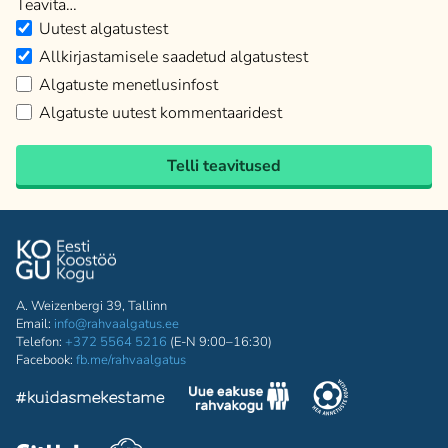
Teavita…
Uutest algatustest
Allkirjastamisele saadetud algatustest
Algatuste menetlusinfost
Algatuste uutest kommentaaridest
Telli teavitused
A. Weizenbergi 39, Tallinn
Email:
info@rahvaalgatus.ee
Telefon:
+372 5564 5216
(E-N 9:00–16:30)
Facebook:
fb.me/rahvaalgatus