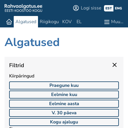
Logi sisse
EST
ENG
Algatused
Riigikogu
KOV
EL
Muu…
Algatused
Filtrid
Kiirpäringud
Praegune kuu
Eelmine kuu
Eelmine aasta
V. 30 päeva
Kogu ajalugu