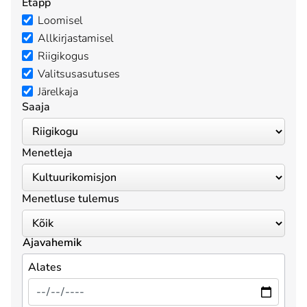
Etapp
Loomisel
Allkirjastamisel
Riigikogus
Valitsusasutuses
Järelkaja
Saaja
Menetleja
Menetluse tulemus
Ajavahemik
Alates