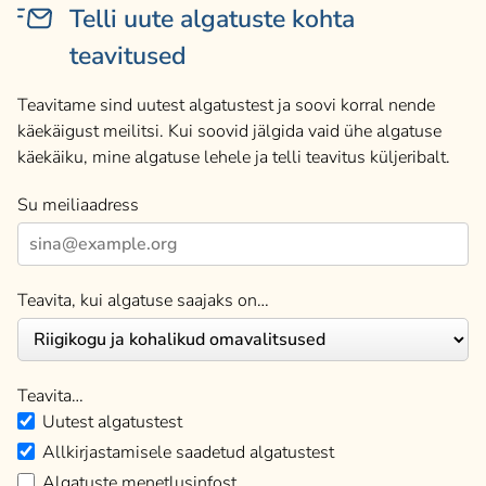
Telli uute algatuste kohta
teavitused
Teavitame sind uutest algatustest ja soovi korral nende
käekäigust meilitsi. Kui soovid jälgida vaid ühe algatuse
käekäiku, mine algatuse lehele ja telli teavitus küljeribalt.
Su meiliaadress
Teavita, kui algatuse saajaks on…
Teavita…
Uutest algatustest
Allkirjastamisele saadetud algatustest
Algatuste menetlusinfost