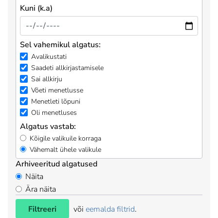
Kuni (k.a)
Sel vahemikul algatus:
Avalikustati
Saadeti allkirjastamisele
Sai allkirju
Võeti menetlusse
Menetleti lõpuni
Oli menetluses
Algatus vastab:
Kõigile valikuile korraga
Vähemalt ühele valikule
Arhiveeritud algatused
Näita
Ära näita
Filtreeri
või
eemalda filtrid
.