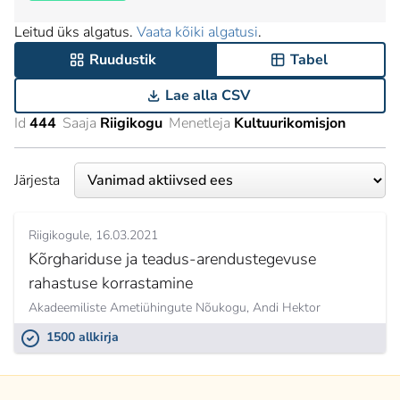
Leitud üks algatus.
Vaata kõiki algatusi
.
Ruudustik
Tabel
Lae alla CSV
Id
444
Saaja
Riigikogu
Menetleja
Kultuurikomisjon
Järjesta
Riigikogule
16.03.2021
Kõrghariduse ja teadus-arendustegevuse
rahastuse korrastamine
Akadeemiliste Ametiühingute Nõukogu,
Andi Hektor
1500 allkirja