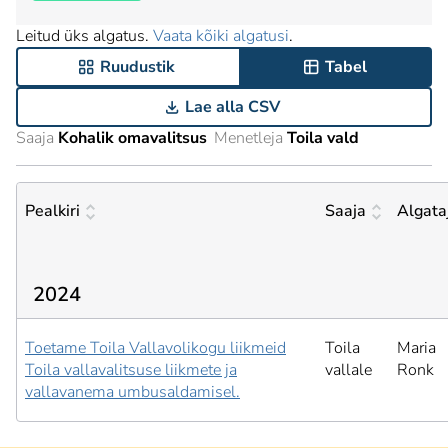
Leitud üks algatus.
Vaata kõiki algatusi
.
Ruudustik
Tabel
Lae alla CSV
Saaja
Kohalik omavalitsus
Menetleja
Toila vald
Pealkiri
Saaja
Algata
2024
Toetame Toila Vallavolikogu liikmeid
Toila
Maria
Toila vallavalitsuse liikmete ja
vallale
Ronk
vallavanema umbusaldamisel.