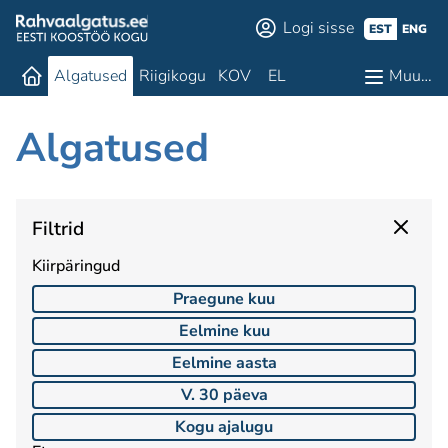
Logi sisse
EST
ENG
Algatused
Riigikogu
KOV
EL
Muu…
Algatused
Filtrid
Kiirpäringud
Praegune kuu
Eelmine kuu
Eelmine aasta
V. 30 päeva
Kogu ajalugu