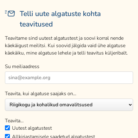
Telli uute algatuste kohta
teavitused
Teavitame sind uutest algatustest ja soovi korral nende
käekäigust meilitsi. Kui soovid jälgida vaid ühe algatuse
käekäiku, mine algatuse lehele ja telli teavitus küljeribalt.
Su meiliaadress
Teavita, kui algatuse saajaks on…
Teavita…
Uutest algatustest
Allkirjastamisele saadetud algatustest