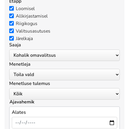
Etapp
Loomisel
Allkirjastamisel
Riigikogus
Valitsusasutuses
Järelkaja
Saaja
Menetleja
Menetluse tulemus
Ajavahemik
Alates