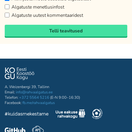
Algatuste menetlusinfost
Algatuste uutest kommentaaridest
Telli teavitused
A. Weizenbergi 39, Tallinn
Email:
info@rahvaalgatus.ee
Telefon:
+372 5564 5216
(E-N 9:00–16:30)
Facebook:
fb.me/rahvaalgatus