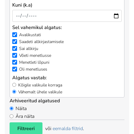
Kuni (k.a)
Sel vahemikul algatus:
Avalikustati
Saadeti allkirjastamisele
Sai allkirju
Võeti menetlusse
Menetleti lõpuni
Oli menetluses
Algatus vastab:
Kõigile valikuile korraga
Vähemalt ühele valikule
Arhiveeritud algatused
Näita
Ära näita
Filtreeri
või
eemalda filtrid
.