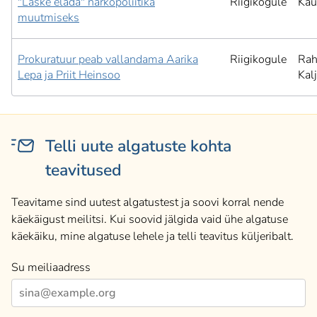
"Laske elada" narkopoliitika
Riigikogule
Kau
muutmiseks
Prokuratuur peab vallandama Aarika
Riigikogule
Rah
Lepa ja Priit Heinsoo
Kal
Telli uute algatuste kohta
teavitused
Teavitame sind uutest algatustest ja soovi korral nende
käekäigust meilitsi. Kui soovid jälgida vaid ühe algatuse
käekäiku, mine algatuse lehele ja telli teavitus küljeribalt.
Su meiliaadress