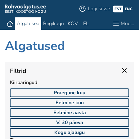
Logi sisse
EST
ENG
Algatused
Riigikogu
KOV
EL
Muu…
Algatused
Filtrid
Kiirpäringud
Praegune kuu
Eelmine kuu
Eelmine aasta
V. 30 päeva
Kogu ajalugu