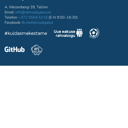
A. Weizenbergi 39, Tallinn
Email:
info@rahvaalgatus.ee
Telefon:
+372 5564 5216
(E-N 9:00–16:30)
Facebook:
fb.me/rahvaalgatus