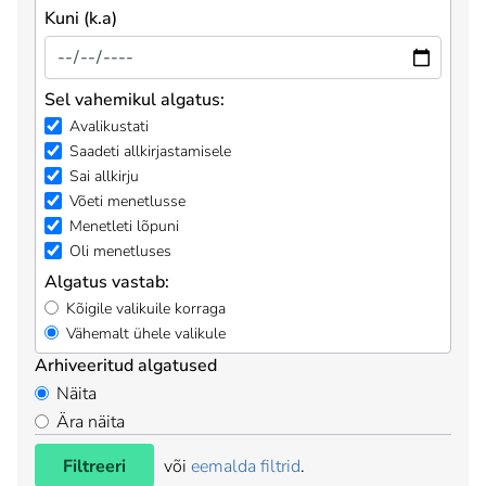
Kuni (k.a)
Sel vahemikul algatus:
Avalikustati
Saadeti allkirjastamisele
Sai allkirju
Võeti menetlusse
Menetleti lõpuni
Oli menetluses
Algatus vastab:
Kõigile valikuile korraga
Vähemalt ühele valikule
Arhiveeritud algatused
Näita
Ära näita
Filtreeri
või
eemalda filtrid
.