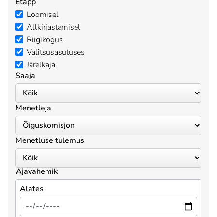
Etapp
Loomisel
Allkirjastamisel
Riigikogus
Valitsusasutuses
Järelkaja
Saaja
Menetleja
Menetluse tulemus
Ajavahemik
Alates