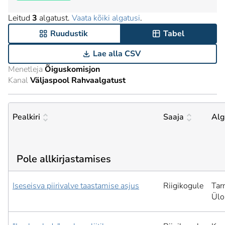
Leitud
3
algatust.
Vaata kõiki algatusi
.
Ruudustik
Tabel
Lae alla CSV
Menetleja
Õiguskomisjon
Kanal
Väljaspool Rahvaalgatust
Pealkiri
Saaja
Alg
Pole allkirjastamises
Iseseisva piirivalve taastamise asjus
Riigikogule
Tar
Ülo