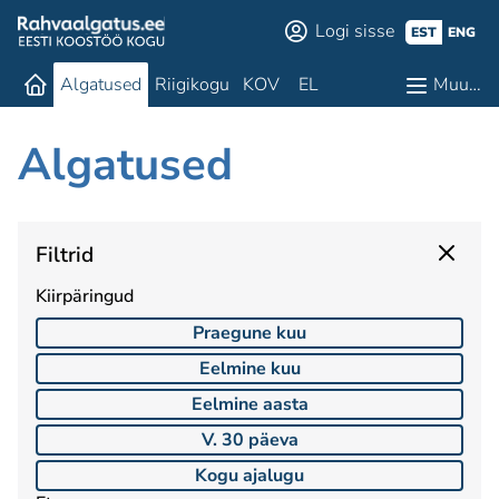
Logi sisse
EST
ENG
Algatused
Riigikogu
KOV
EL
Muu…
Algatused
Filtrid
Kiirpäringud
Praegune kuu
Eelmine kuu
Eelmine aasta
V. 30 päeva
Kogu ajalugu