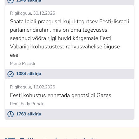
1349 allkirja
Riigikogule
30.12.2025
Saata laiali praegusel kujul tegutsev Eesti-Iisraeli
parlamendirühm, mis on oma tegevuses
seadnud võõra riigi huvid kõrgemale Eesti
Vabariigi kohustustest rahvusvahelise õiguse
ees
Merle Praakli
1084 allkirja
Riigikogule
16.02.2026
Eesti kohustus ennetada genotsiidi Gazas
Remi Fady Punak
1763 allkirja