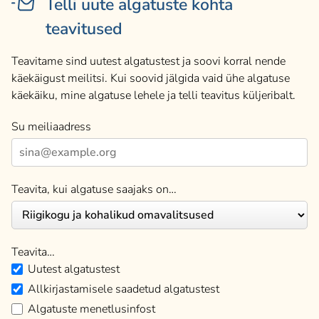
Telli uute algatuste kohta
teavitused
Teavitame sind uutest algatustest ja soovi korral nende
käekäigust meilitsi. Kui soovid jälgida vaid ühe algatuse
käekäiku, mine algatuse lehele ja telli teavitus küljeribalt.
Su meiliaadress
Teavita, kui algatuse saajaks on…
Teavita…
Uutest algatustest
Allkirjastamisele saadetud algatustest
Algatuste menetlusinfost