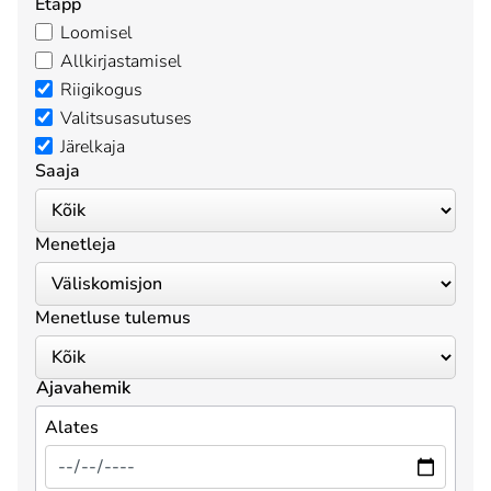
Etapp
Loomisel
Allkirjastamisel
Riigikogus
Valitsusasutuses
Järelkaja
Saaja
Menetleja
Menetluse tulemus
Ajavahemik
Alates