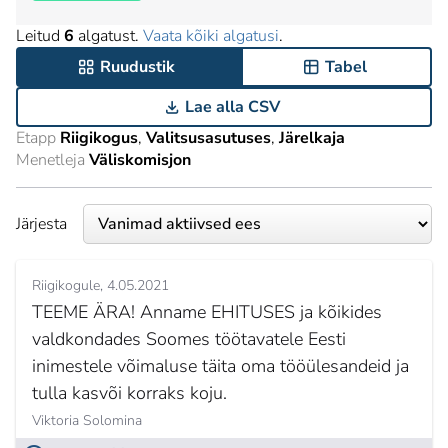
Leitud
6
algatust.
Vaata kõiki algatusi
.
Ruudustik
Tabel
Lae alla CSV
Etapp
Riigikogus
Valitsusasutuses
Järelkaja
Menetleja
Väliskomisjon
Järjesta
Riigikogule
4.05.2021
TEEME ÄRA! Anname EHITUSES ja kõikides
valdkondades Soomes töötavatele Eesti
inimestele võimaluse täita oma tööülesandeid ja
tulla kasvõi korraks koju.
Viktoria Solomina