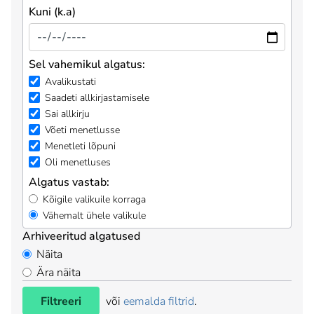
Kuni (k.a)
Sel vahemikul algatus:
Avalikustati
Saadeti allkirjastamisele
Sai allkirju
Võeti menetlusse
Menetleti lõpuni
Oli menetluses
Algatus vastab:
Kõigile valikuile korraga
Vähemalt ühele valikule
Arhiveeritud algatused
Näita
Ära näita
Filtreeri
või
eemalda filtrid
.