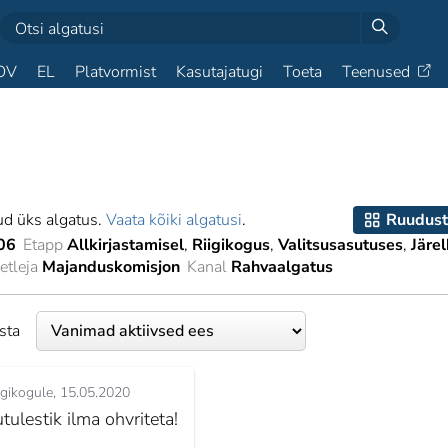
OV
EL
Platvormist
Kasutajatugi
Toeta
Teenused
ud üks algatus.
Vaata kõiki algatusi
.
Ruudust
06
Etapp
Allkirjastamisel
Riigikogus
Valitsusasutuses
Järel
tleja
Majanduskomisjon
Kanal
Rahvaalgatus
esta
igikogule
15.05.2020
utulestik ilma ohvriteta!