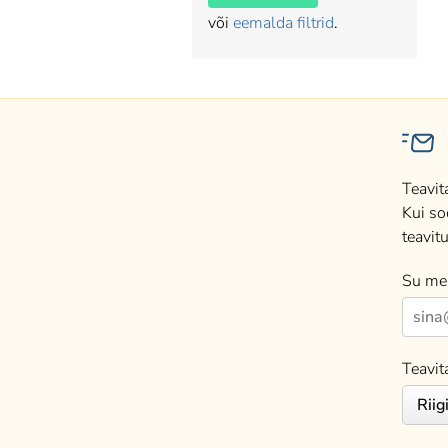
või
eemalda filtrid
.
Teavit
Kui so
teavitu
Su mei
Teavit