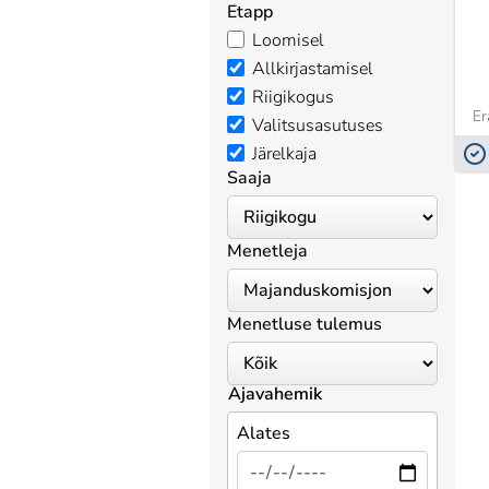
Etapp
Loomisel
Allkirjastamisel
Riigikogus
Er
Valitsusasutuses
Järelkaja
Saaja
Menetleja
Menetluse tulemus
Ajavahemik
Alates