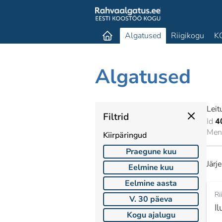
Algatused
Riigikogu
K
Algatused
Leit
Filtrid
Id
4
Mene
Kiirpäringud
Praegune kuu
Järj
Eelmine kuu
Eelmine aasta
Ri
V. 30 päeva
Il
Kogu ajalugu