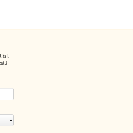
itsi.
elli