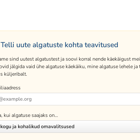
Telli uute algatuste kohta teavitused
ame sind uutest algatustest ja soovi korral nende käekäigust meil
ovid jälgida vaid ühe algatuse käekäiku, mine algatuse lehele ja t
s küljeribalt.
liaadress
a, kui algatuse saajaks on…