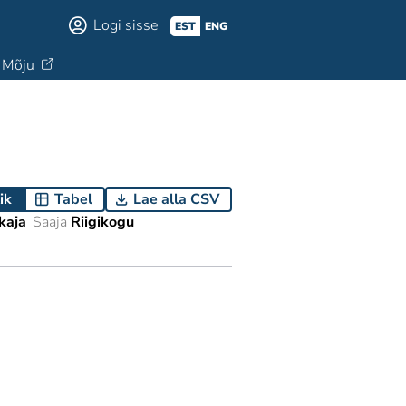
Logi sisse
EST
ENG
Mõju
ik
Tabel
Lae alla CSV
kaja
Saaja
Riigikogu