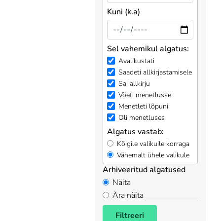
Kuni (k.a)
Sel vahemikul algatus:
Avalikustati
Saadeti allkirjastamisele
Sai allkirju
Võeti menetlusse
Menetleti lõpuni
Oli menetluses
Algatus vastab:
Kõigile valikuile korraga
Vähemalt ühele valikule
Arhiveeritud algatused
Näita
Ära näita
Filtreeri