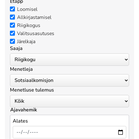
Etapp
Loomisel
Allkirjastamisel
Riigikogus
Valitsusasutuses
Järelkaja
Saaja
Menetleja
Menetluse tulemus
Ajavahemik
Alates