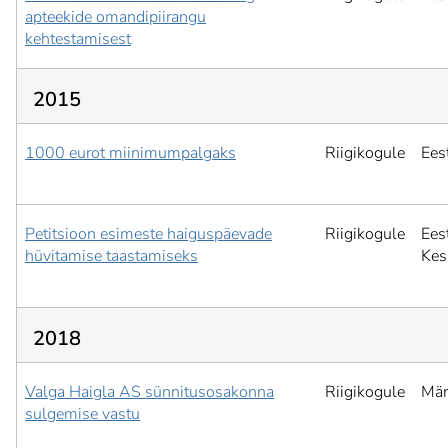
apteekide omandipiirangu
kehtestamisest
2015
1000 eurot miinimumpalgaks
Riigikogule
Ees
Petitsioon esimeste haiguspäevade
Riigikogule
Ees
hüvitamise taastamiseks
Kesk
2018
Valga Haigla AS sünnitusosakonna
Riigikogule
Mär
sulgemise vastu