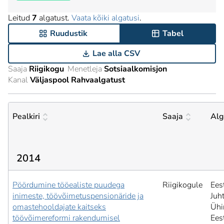
Leitud
7
algatust.
Vaata kõiki algatusi
.
Ruudustik
Tabel
Lae alla CSV
Saaja
Riigikogu
Menetleja
Sotsiaalkomisjon
Kanal
Väljaspool Rahvaalgatust
Pealkiri
Saaja
Alg
2014
Pöördumine tööealiste puudega
Riigikogule
Eest
inimeste, töövõimetuspensionäride ja
Juh
omastehooldajate kaitseks
Ühin
töövõimereformi rakendumisel
Ees