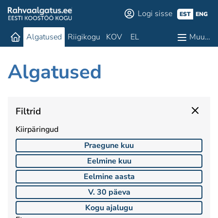
Logi sisse
EST
ENG
Algatused
Riigikogu
KOV
EL
Muu…
Algatused
Filtrid
Kiirpäringud
Praegune kuu
Eelmine kuu
Eelmine aasta
V. 30 päeva
Kogu ajalugu