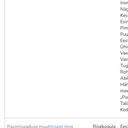
Inim
Näg
Kesk
Esi
Pime
Puu
Ees
Ühin
Vaeg
Vai
Tug
Roh
Abi
Hän
mee
„Pu
Tal
Kod
Ravimiseaduse muutmisest ning
Riigikogule
Ees