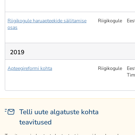
Riigikogule haruapteekide säilitamise
Riigikogule
Ees
osas
2019
Apteegireformi kohta
Riigikogule
Ees
Tim
Telli uute algatuste kohta
teavitused