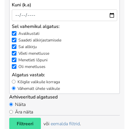
Kuni (k.a)
Sel vahemikul algatus:
Avalikustati
Saadeti allkirjastamisele
Sai allkirju
Võeti menetlusse
Menetleti lõpuni
Oli menetluses
Algatus vastab:
Kõigile valikuile korraga
Vähemalt ühele valikule
Arhiveeritud algatused
Näita
Ära näita
Filtreeri
või
eemalda filtrid
.