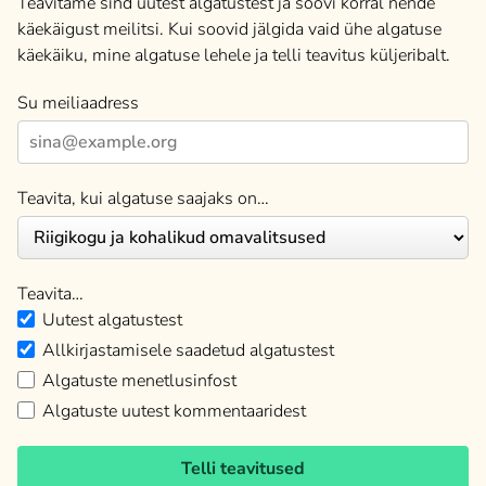
Teavitame sind uutest algatustest ja soovi korral nende
käekäigust meilitsi. Kui soovid jälgida vaid ühe algatuse
käekäiku, mine algatuse lehele ja telli teavitus küljeribalt.
Su meiliaadress
Teavita, kui algatuse saajaks on…
Teavita…
Uutest algatustest
Allkirjastamisele saadetud algatustest
Algatuste menetlusinfost
Algatuste uutest kommentaaridest
Telli teavitused